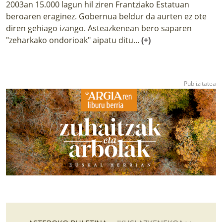
2003an 15.000 lagun hil ziren Frantziako Estatuan
beroaren eraginez. Gobernua beldur da aurten ez ote
diren gehiago izango. Asteazkenean bero saparen
"zeharkako ondorioak" aipatu ditu...
(+)