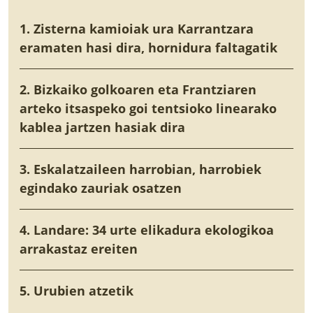
1. Zisterna kamioiak ura Karrantzara
eramaten hasi dira, hornidura faltagatik
2. Bizkaiko golkoaren eta Frantziaren
arteko itsaspeko goi tentsioko linearako
kablea jartzen hasiak dira
3. Eskalatzaileen harrobian, harrobiek
egindako zauriak osatzen
4. Landare: 34 urte elikadura ekologikoa
arrakastaz ereiten
5. Urubien atzetik