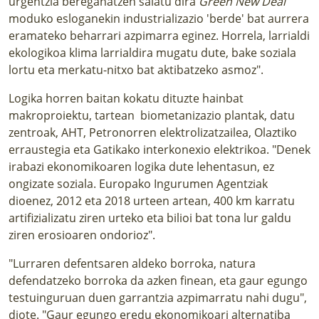
urgentzia bereganatzen saiatu dira
Green New Deal
moduko esloganekin industrializazio 'berde' bat aurrera
eramateko beharrari azpimarra eginez. Horrela, larrialdi
ekologikoa klima larrialdira mugatu dute, bake soziala
lortu eta merkatu-nitxo bat aktibatzeko asmoz".
Logika horren baitan kokatu dituzte hainbat
makroproiektu, tartean biometanizazio plantak, datu
zentroak, AHT, Petronorren elektrolizatzailea, Olaztiko
erraustegia eta Gatikako interkonexio elektrikoa. "Denek
irabazi ekonomikoaren logika dute lehentasun, ez
ongizate soziala. Europako Ingurumen Agentziak
dioenez, 2012 eta 2018 urteen artean, 400 km karratu
artifizializatu ziren urteko eta bilioi bat tona lur galdu
ziren erosioaren ondorioz".
"Lurraren defentsaren aldeko borroka, natura
defendatzeko borroka da azken finean, eta gaur egungo
testuinguruan duen garrantzia azpimarratu nahi dugu",
diote. "Gaur egungo eredu ekonomikoari alternatiba