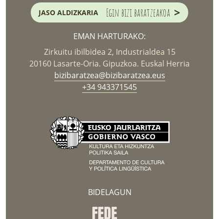
>
Egin bizi baratzeakoa
JASO ALDIZKARIA
EMAN HARTURAKO:
Zirkuitu ibilbidea 2, Industrialdea 15
20160 Lasarte-Oria. Gipuzkoa. Euskal Herria
bizibaratzea@bizibaratzea.eus
+34 943371545
BIDELAGUN