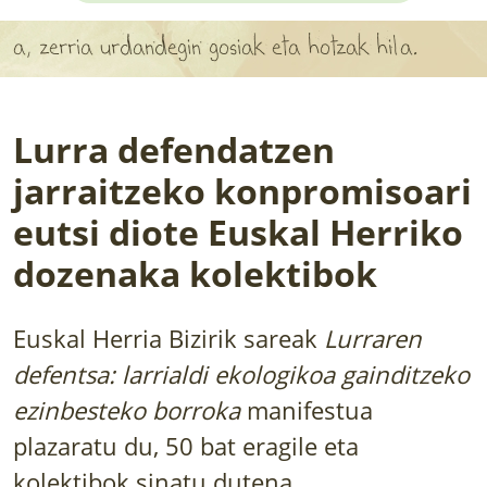
APARTEN MAPA
erria urdandegin gosiak eta hotzak hila.
LURRERAKO BIDE LAGUN
BARATZEA
Lurra defendatzen
HASI NAHI AL DUZU? 8 URRATS
jarraitzeko konpromisoari
eutsi diote Euskal Herriko
BIZI BARATZEA LIBURUA
dozenaka kolektibok
SENDABELARRAK
ETXEKO LANDAREAK
Euskal Herria Bizirik sareak
Lurraren
defentsa: larrialdi ekologikoa gainditzeko
LANDAREPEDIA
ezinbesteko borroka
manifestua
plazaratu du, 50 bat eragile eta
ALBISTEAK
kolektibok sinatu dutena.