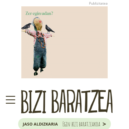
>
Egin bizi baratzeakoa
JASO ALDIZKARIA
ZER DA BARATZE HAU?
GARAIKO LANAK ETA ILARGIA
JAKOBA ERREKONDOREN
KONTSULTATEGIA
EUSKAL HERRIKO
ZUHAITZA ETA ARBOLA
>
Egin bizi baratzeakoa
JASO ALDIZKARIA