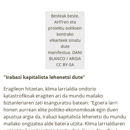
Besteak beste,
AHTren eta
proiektu eolikoen
kontrako
elkarteek sinatu
dute
manifestua.
DANI
BLANCO / ARGIA
CC BY-SA
"Irabazi kapitalista lehenetsi dute"
Eragileon hitzetan, klima larrialdia ondorio
katastrofikoak eragiten ari da mundu mailako
biztanleriaren zati esanguratsu batean: "Egoera larri
honen aurrean elite politiko-ekonomikoak egin duen
apustua argia da, irabazi kapitalista lehenetsi du mundu
mailako ongizatea alde batera utzita. Klima larrialdiaren