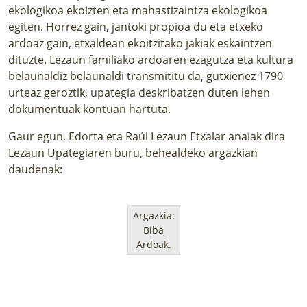
ekologikoa ekoizten eta mahastizaintza ekologikoa
egiten. Horrez gain, jantoki propioa du eta etxeko
ardoaz gain, etxaldean ekoitzitako jakiak eskaintzen
dituzte. Lezaun familiako ardoaren ezagutza eta kultura
belaunaldiz belaunaldi transmititu da, gutxienez 1790
urteaz geroztik, upategia deskribatzen duten lehen
dokumentuak kontuan hartuta.
Gaur egun, Edorta eta Raúl Lezaun Etxalar anaiak dira
Lezaun Upategiaren buru, behealdeko argazkian
daudenak:
Argazkia:
Biba
Ardoak.