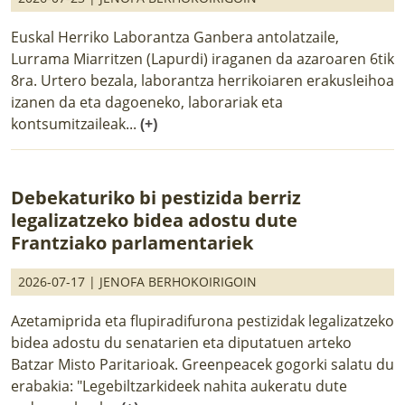
Euskal Herriko Laborantza Ganbera antolatzaile,
Lurrama Miarritzen (Lapurdi) iraganen da azaroaren 6tik
8ra. Urtero bezala, laborantza herrikoiaren erakusleihoa
izanen da eta dagoeneko, laborariak eta
kontsumitzaileak...
(+)
Debekaturiko bi pestizida berriz
legalizatzeko bidea adostu dute
Frantziako parlamentariek
2026-07-17 |
JENOFA BERHOKOIRIGOIN
Azetamiprida eta flupiradifurona pestizidak legalizatzeko
bidea adostu du senatarien eta diputatuen arteko
Batzar Misto Paritarioak. Greenpeacek gogorki salatu du
erabakia: "Legebiltzarkideek nahita aukeratu dute