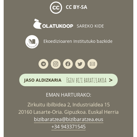
CC BY-SA
SAREKO KIDE
Ekoedizioaren Institutuko bazkide
>
Egin bizi baratzeakoa
JASO ALDIZKARIA
EMAN HARTURAKO:
Zirkuitu ibilbidea 2, Industrialdea 15
20160 Lasarte-Oria. Gipuzkoa. Euskal Herria
bizibaratzea@bizibaratzea.eus
+34 943371545