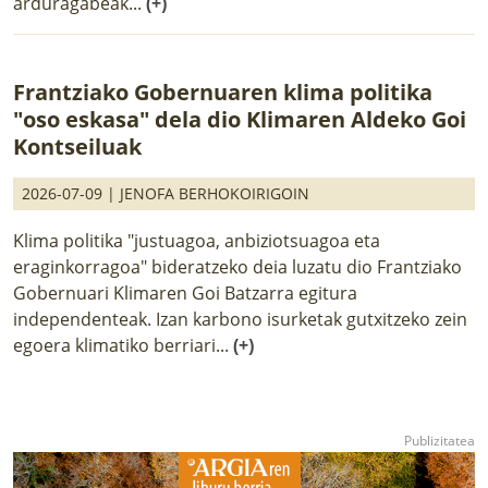
arduragabeak...
(+)
Frantziako Gobernuaren klima politika
"oso eskasa" dela dio Klimaren Aldeko Goi
Kontseiluak
2026-07-09 |
JENOFA BERHOKOIRIGOIN
Klima politika "justuagoa, anbiziotsuagoa eta
eraginkorragoa" bideratzeko deia luzatu dio Frantziako
Gobernuari Klimaren Goi Batzarra egitura
independenteak. Izan karbono isurketak gutxitzeko zein
egoera klimatiko berriari...
(+)