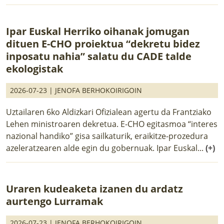
Ipar Euskal Herriko oihanak jomugan
dituen E-CHO proiektua “dekretu bidez
inposatu nahia” salatu du CADE talde
ekologistak
2026-07-23 |
JENOFA BERHOKOIRIGOIN
Uztailaren 6ko Aldizkari Ofizialean agertu da Frantziako
Lehen ministroaren dekretua. E-CHO egitasmoa “interes
nazional handiko” gisa sailkaturik, eraikitze-prozedura
azeleratzearen alde egin du gobernuak. Ipar Euskal...
(+)
Uraren kudeaketa izanen du ardatz
aurtengo Lurramak
2026-07-23 |
JENOFA BERHOKOIRIGOIN