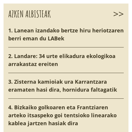
>>
AZKEN ALBISTEAK
1. Lanean izandako bertze hiru heriotzaren
berri eman du LABek
2. Landare: 34 urte elikadura ekologikoa
arrakastaz ereiten
3. Zisterna kamioiak ura Karrantzara
eramaten hasi dira, hornidura faltagatik
4. Bizkaiko golkoaren eta Frantziaren
arteko itsaspeko goi tentsioko linearako
kablea jartzen hasiak dira