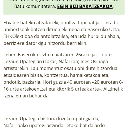
Batu komunitatera.
EGIN BIZI BARATZEAKOA
.
Etxalde bateko ateak ireki, oholtza ttipi bat jarri eta bi
unibertsoak batzen dituen ekimena da Baserriko Uzta.
EHKOlektiboa da antolatzailea, eta uda hurbildu ahala,
berriz ere datorkigu hitzordu berriekin.
Lehen Baserriko Uzta maiatzaren 26rako jarri dute:
Lezaun Upategian (Lakar, Nafarroa) Ines Osinaga
artistarekin. Lau momentuz osatu ohi dute hitzordua:
etxaldearen bisita, kontzertua, hamaiketakoa eta,
ondotik, bazkaria. Hori guztia 40 eurotan –20 eurotan 6-
16 urte artekoentzat eta kitorik 5 urteak arte–.
Aitzinetik
izena eman behar da
.
Lezaun Upategia historia luzeko upategia da,
Nafarroako upategi aitzindarietako bat da ardo