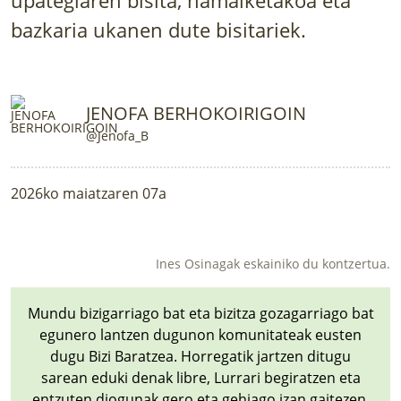
LURRAREN AGENDA
bazkaria ukanen dute bisitariek.
AZOKA
JENOFA BERHOKOIRIGOIN
@Jenofa_B
2026ko maiatzaren 07a
Ines Osinagak eskainiko du kontzertua.
Mundu bizigarriago bat eta bizitza gozagarriago bat
egunero lantzen dugunon komunitateak eusten
dugu Bizi Baratzea. Horregatik jartzen ditugu
sarean eduki denak libre, Lurrari begiratzen eta
entzuten diogunak gero eta gehiago izan gaitezen.