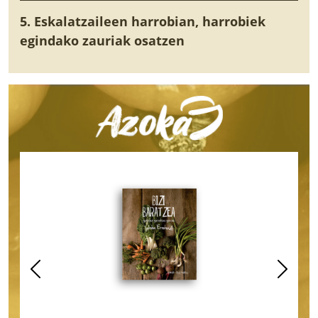
5. Eskalatzaileen harrobian, harrobiek
egindako zauriak osatzen