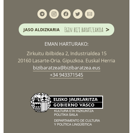
>
Egin bizi baratzeakoa
JASO ALDIZKARIA
EMAN HARTURAKO:
Zirkuitu ibilbidea 2, Industrialdea 15
20160 Lasarte-Oria. Gipuzkoa. Euskal Herria
bizibaratzea@bizibaratzea.eus
+34 943371545