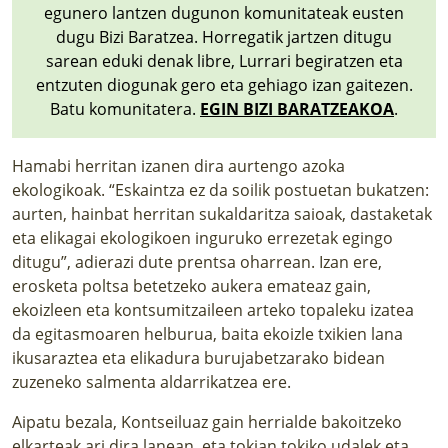
egunero lantzen dugunon komunitateak eusten
dugu Bizi Baratzea. Horregatik jartzen ditugu
sarean eduki denak libre, Lurrari begiratzen eta
entzuten diogunak gero eta gehiago izan gaitezen.
Batu komunitatera.
EGIN BIZI BARATZEAKOA
.
Hamabi herritan izanen dira aurtengo azoka
ekologikoak. “Eskaintza ez da soilik postuetan bukatzen:
aurten, hainbat herritan sukaldaritza saioak, dastaketak
eta elikagai ekologikoen inguruko errezetak egingo
ditugu”, adierazi dute prentsa oharrean. Izan ere,
erosketa poltsa betetzeko aukera emateaz gain,
ekoizleen eta kontsumitzaileen arteko topaleku izatea
da egitasmoaren helburua, baita ekoizle txikien lana
ikusaraztea eta elikadura burujabetzarako bidean
zuzeneko salmenta aldarrikatzea ere.
Aipatu bezala, Kontseiluaz gain herrialde bakoitzeko
elkarteak ari dira lanean, eta tokian tokiko udalek eta