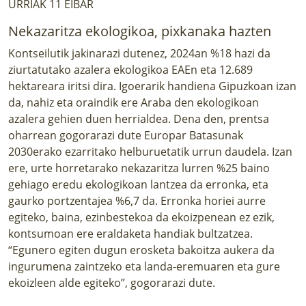
URRIAK 11 EIBAR
Nekazaritza ekologikoa, pixkanaka hazten
Kontseilutik jakinarazi dutenez, 2024an %18 hazi da
ziurtatutako azalera ekologikoa EAEn eta 12.689
hektareara iritsi dira. Igoerarik handiena Gipuzkoan izan
da, nahiz eta oraindik ere Araba den ekologikoan
azalera gehien duen herrialdea. Dena den, prentsa
oharrean gogorarazi dute Europar Batasunak
2030erako ezarritako helburuetatik urrun daudela. Izan
ere, urte horretarako nekazaritza lurren %25 baino
gehiago eredu ekologikoan lantzea da erronka, eta
gaurko portzentajea %6,7 da. Erronka horiei aurre
egiteko, baina, ezinbestekoa da ekoizpenean ez ezik,
kontsumoan ere eraldaketa handiak bultzatzea.
“Egunero egiten dugun erosketa bakoitza aukera da
ingurumena zaintzeko eta landa-eremuaren eta gure
ekoizleen alde egiteko”, gogorarazi dute.