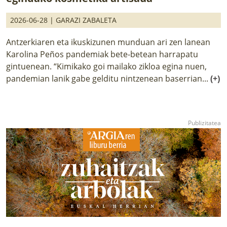
2026-06-28 |
GARAZI ZABALETA
Antzerkiaren eta ikuskizunen munduan ari zen lanean
Karolina Peños pandemiak bete-betean harrapatu
gintuenean. “Kimikako goi mailako zikloa egina nuen,
pandemian lanik gabe gelditu nintzenean baserrian...
(+)