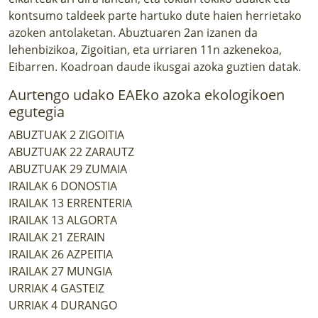
kontsumo taldeek parte hartuko dute haien herrietako
azoken antolaketan. Abuztuaren 2an izanen da
lehenbizikoa, Zigoitian, eta urriaren 11n azkenekoa,
Eibarren. Koadroan daude ikusgai azoka guztien datak.
Aurtengo udako EAEko azoka ekologikoen
egutegia
ABUZTUAK 2 ZIGOITIA
ABUZTUAK 22 ZARAUTZ
ABUZTUAK 29 ZUMAIA
IRAILAK 6 DONOSTIA
IRAILAK 13 ERRENTERIA
IRAILAK 13 ALGORTA
IRAILAK 21 ZERAIN
IRAILAK 26 AZPEITIA
IRAILAK 27 MUNGIA
URRIAK 4 GASTEIZ
URRIAK 4 DURANGO