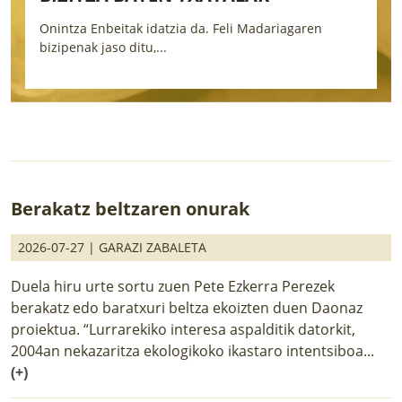
Onintza Enbeitak idatzia da. Feli Madariagaren
n
E
bizipenak jaso ditu,...
b
Berakatz beltzaren onurak
2026-07-27 |
GARAZI ZABALETA
Duela hiru urte sortu zuen Pete Ezkerra Perezek
berakatz edo baratxuri beltza ekoizten duen Daonaz
proiektua. “Lurrarekiko interesa aspalditik datorkit,
2004an nekazaritza ekologikoko ikastaro intentsiboa...
(+)