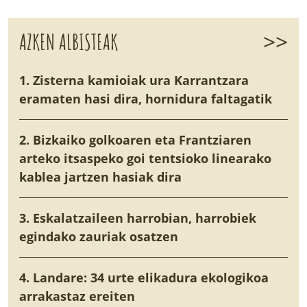
>>
AZKEN ALBISTEAK
1. Zisterna kamioiak ura Karrantzara
eramaten hasi dira, hornidura faltagatik
2. Bizkaiko golkoaren eta Frantziaren
arteko itsaspeko goi tentsioko linearako
kablea jartzen hasiak dira
3. Eskalatzaileen harrobian, harrobiek
egindako zauriak osatzen
4. Landare: 34 urte elikadura ekologikoa
arrakastaz ereiten