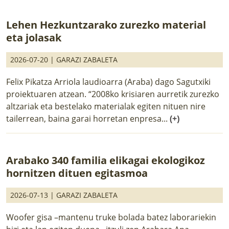
Lehen Hezkuntzarako zurezko material
eta jolasak
2026-07-20 |
GARAZI ZABALETA
Felix Pikatza Arriola laudioarra (Araba) dago Sagutxiki
proiektuaren atzean. “2008ko krisiaren aurretik zurezko
altzariak eta bestelako materialak egiten nituen nire
tailerrean, baina garai horretan enpresa...
(+)
Arabako 340 familia elikagai ekologikoz
hornitzen dituen egitasmoa
2026-07-13 |
GARAZI ZABALETA
Woofer gisa –mantenu truke bolada batez laborariekin