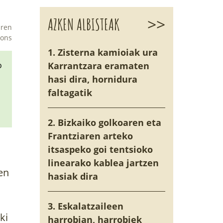
>>
AZKEN ALBISTEAK
Eren
mons
1. Zisterna kamioiak ura
o
Karrantzara eramaten
hasi dira, hornidura
faltagatik
2. Bizkaiko golkoaren eta
Frantziaren arteko
itsaspeko goi tentsioko
linearako kablea jartzen
en
hasiak dira
3. Eskalatzaileen
ki
harrobian, harrobiek