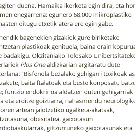
agiten duena. Hamaika ikerketa egin dira, eta ho
men enegarrena: egunero 68.000 mikroplastiko
nasten ditugu etxetik atera ere egin gabe.
hendik bagenekien gizakiok gure biriketako
ntzetan plastikoak genituela, baina orain kopuru
e badakigu. Okzitaniako Tolosako Unibertsitatek
erlariek
Plos One
aldizkarian argitaratu dute
terlana
: “Bisfenola bezalako gehigarri toxikoak a
tzakete, baita ftalatoak eta beste konposatu batz
e; funtzio endokrinoa aldatzen duten gehigarriak
ra eta erditze goiztiarra, nahasmendu neurologik
zonen artean jaiotzetiko ugalketa-akatsak,
tzutasuna, obesitatea, gaixotasun
rdiobaskularrak, giltzurruneko gaixotasunak eta