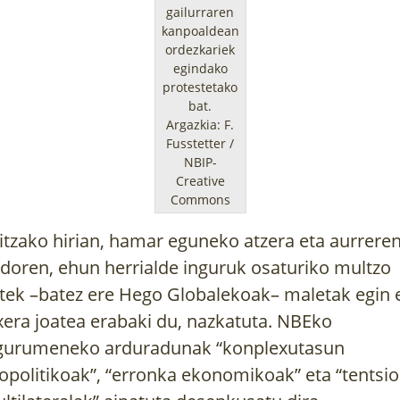
gailurraren
kanpoaldean
ordezkariek
egindako
protestetako
bat.
Argazkia: F.
Fusstetter /
NBIP-
Creative
Commons
itzako hirian, hamar eguneko atzera eta aurrere
doren, ehun herrialde inguruk osaturiko multzo
tek –batez ere Hego Globalekoak– maletak egin 
xera joatea erabaki du, nazkatuta. NBEko
gurumeneko arduradunak “konplexutasun
opolitikoak”, “erronka ekonomikoak” eta “tentsio