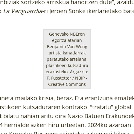
nbiziak sortzeko arriskua handitzen dute”,
azald
o
La Vanguardia
-ri Jeroen Sonke ikerlarietako bat
Genevako NBEren
egoitza atarian
TIK
ZUHAITZAK ETA
ILARGIA ETA
Benjamin Von Wong
N
ARBOLAK EUSKAL
LANDAREAK 
artista kanadarrak
HERRIAN
URTEKO LA
paratutako artelana,
AGENDA
plastikoen kutsadura
rtzeko
Gure kulturaren historia eta
erakusteko. Argazkia:
Ilargiaren arabera
eetako
garapena ezin da ulertu
F. Fusstetter / NBIP -
guztiko lanak, ast
.
zuhaitzik...
Creative Commons
baratzean,...
aneta mailako krisia, beraz. Eta erantzuna emate
astikoen kutsaduraren kontrako “tratatu” global
t bilatu nahian aritu dira Nazio Batuen Erakunde
4 herrialde azken hiru urteetan. 2024ko azaroan
go Koreako Busanen egindako azken goi-bilera