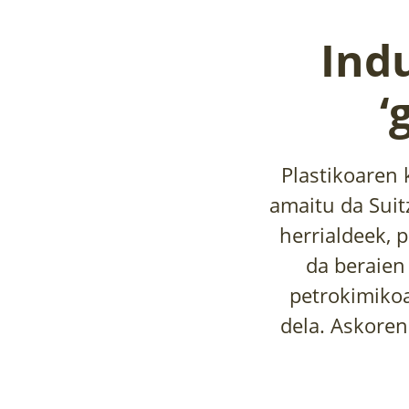
Ind
‘
Plastikoaren 
amaitu da Suit
herrialdeek, p
da beraien
petrokimikoa
dela. Askoren