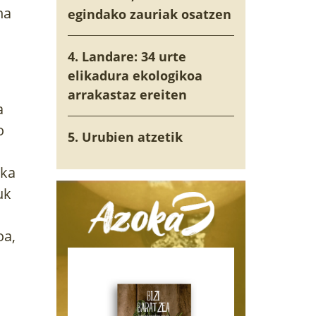
na
egindako zauriak osatzen
4. Landare: 34 urte
elikadura ekologikoa
arrakastaz ereiten
a
o
5. Urubien atzetik
ska
uk
oa,