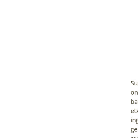
Su
on
ba
et
in
ge