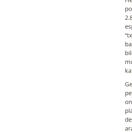
po
2.
es
“t
ba
bi
mu
ka
Ge
pe
on
pl
de
ar