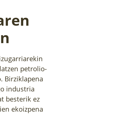
aren
an
izugarriarekin
atzen petrolio-
o. Birziklapena
o industria
t besterik ez
rien ekoizpena