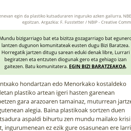
enevan egin da plastiko kutsaduraren inguruko azken gailurra, NB
egoitzan. Argazkia: F. Fusstetter / NBIP - Creative Com
Mundu bizigarriago bat eta bizitza gozagarriago bat eguner
lantzen dugunon komunitateak eusten dugu Bizi Baratzea.
Horregatik jartzen ditugu sarean eduki denak libre, Lurrari
begiratzen eta entzuten diogunak gero eta gehiago izan
gaitezen. Batu komunitatera.
EGIN BIZI BARATZEAKOA
.
ntxako hondartzan edo Menorkako kostaldeko
letan plastiko artean igeri hasten garenean
betzen gara arazoaren tamainaz, muturrean jartz
gutenean alegia. Baina plastikoak sortzen duen
tsadura aspaldi bihurtu zen mundu mailako krisi
t, ingurumenean ez ezik gure osasunean ere larri