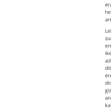
er
he
ar
Le
zu
er
ik
az
di
er
di
gi
an
ka