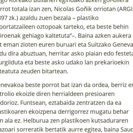
rrot totala izan zen,
Nicolas Goñik orriotan (ARGI
897 zk.) azaldu zuen bezala
– plastiko
portatzaileen oztopoak tarteko, eta beste behin
xiroenak gehiago kaltetuta”–. Baina azken aukera
t eman zioten euren buruari eta Suitzako Genev
ldu dira abuztuan, herritar asko plaian edo festet
rgilduta eta beste asko udako lan prekarioekin
teatuta zeuden bitartean.
nevakoa beste porrot bat izan da ordea, berriz e
trolio ekoizle diren herrialdeen presioaren
dorioz. Funtsean, eztabaida zentratzen da ea
astikoaren ekoizpena derrigorrez mugatu behar
n ala ez. Helburua zen plastikoen kutsaduraren
azoari sorreratik bertatik aurre egitea, baina Sau