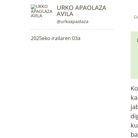
URKO APAOLAZA
AVILA
G
@urkoapaolaza
2025eko irailaren 03a
Ko
ka
ja
di
ku
ba