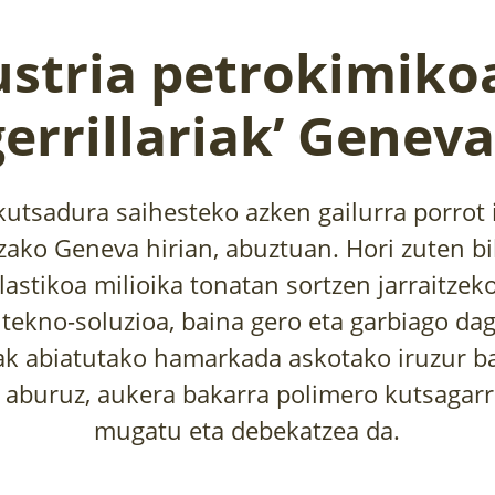
ustria petrokimiko
gerrillariak’ Genev
kutsadura saihesteko azken gailurra porrot 
zako Geneva hirian, abuztuan. Hori zuten bil
lastikoa milioika tonatan sortzen jarraitzek
 tekno-soluzioa, baina gero eta garbiago dag
k abiatutako hamarkada askotako iruzur ba
 aburuz, aukera bakarra polimero kutsagar
mugatu eta debekatzea da.