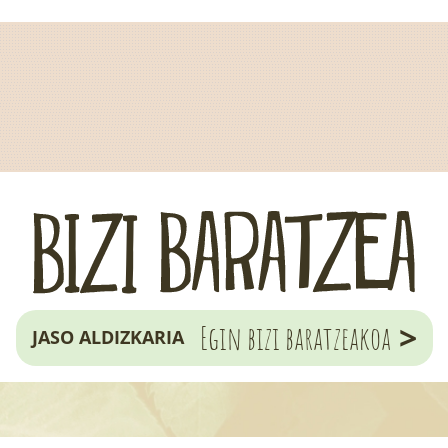
>
Egin bizi baratzeakoa
JASO ALDIZKARIA