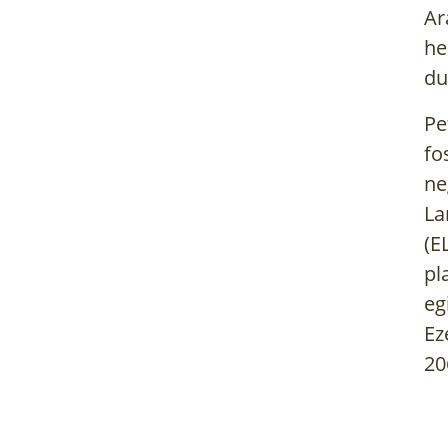
Ar
he
du
Pe
fo
ne
La
(E
pl
eg
Ez
20