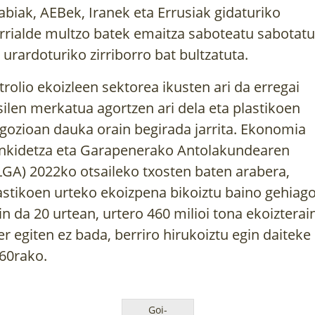
abiak, AEBek, Iranek eta Errusiak gidaturiko
rrialde multzo batek emaitza saboteatu sabotatu
 urardoturiko zirriborro bat bultzatuta.
trolio ekoizleen sektorea ikusten ari da erregai
silen merkatua agortzen ari dela eta plastikoen
gozioan dauka orain begirada jarrita. Ekonomia
nkidetza eta Garapenerako Antolakundearen
LGA) 2022ko otsaileko txosten baten arabera,
astikoen urteko ekoizpena bikoiztu baino gehiag
in da 20 urtean, urtero 460 milioi tona ekoizterai
er egiten ez bada, berriro hirukoiztu egin daiteke
60rako
.
Goi-