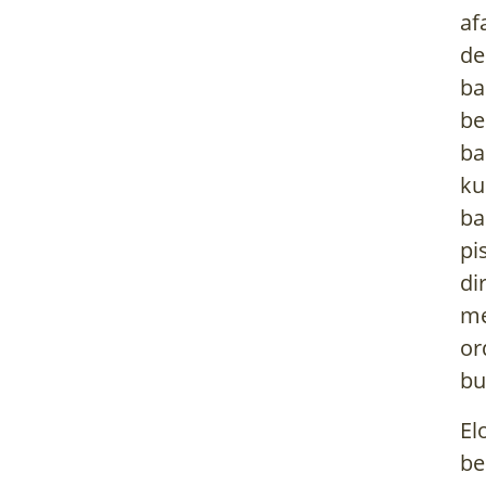
af
de
ba
be
ba
ku
ba
pi
di
me
or
bu
El
be