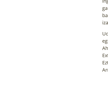
in
ga
ba
iz
Ud
eg
Ah
Ex
Ez
Ar
HAZIAK. ZERGATIK
KOSMETIKOAK
ETA NOLA EGIN
SENDABELARR
ZUREAK
Liburu hau norberak 
Etxerako elikagaiak sortzeko
egunerokotasunean b