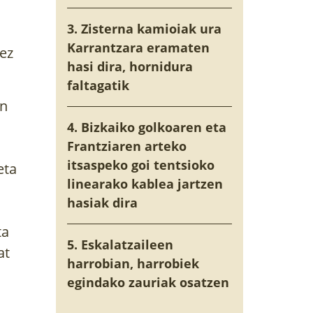
3. Zisterna kamioiak ura
Karrantzara eramaten
 ez
hasi dira, hornidura
faltagatik
an
4. Bizkaiko golkoaren eta
Frantziaren arteko
itsaspeko goi tentsioko
eta
linearako kablea jartzen
hasiak dira
ta
5. Eskalatzaileen
at
harrobian, harrobiek
egindako zauriak osatzen