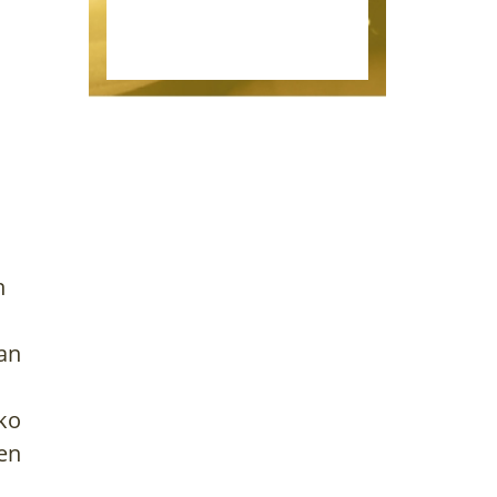
ko urte
jaso ditu,...
ero nola egin
n
ean
ako
ren