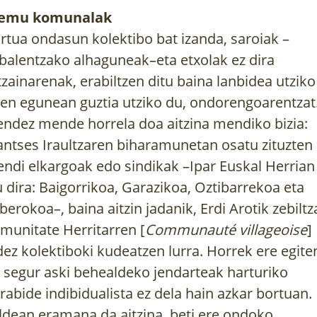
remu komunalak
rtua ondasun kolektibo bat izanda, saroiak –
balentzako alhaguneak–eta etxolak ez dira
tzainarenak, erabiltzen ditu baina lanbidea utziko
en egunean guztia utziko du, ondorengoarentzat
ndez mende horrela doa aitzina mendiko bizia:
antses Iraultzaren biharamunetan osatu zituzten
ndi elkargoak edo sindikak –Ipar Euskal Herrian
u dira: Baigorrikoa, Garazikoa, Oztibarrekoa eta
berokoa–, baina aitzin jadanik, Erdi Arotik zebilt
munitate Herritarren [
Communauté villageoise
]
dez kolektiboki kudeatzen lurra. Horrek ere egite
 segur aski behealdeko jendarteak harturiko
rabide indibidualista ez dela hain azkar bortuan.
ldean eramana da aitzina, beti ere ondoko