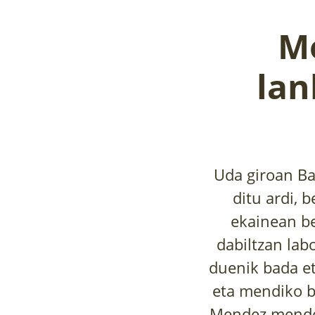
M
lan
Uda giroan B
ditu ardi, 
ekainean be
dabiltzan lab
duenik bada et
eta mendiko b
Mendez mende a