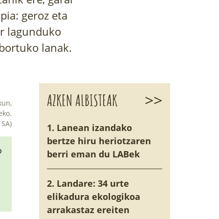
pia: geroz eta
kar lagunduko
 bortuko lanak.
>>
AZKEN ALBISTEAK
kun,
eko.
 SA)
1. Lanean izandako
bertze hiru heriotzaren
o
berri eman du LABek
2. Landare: 34 urte
elikadura ekologikoa
arrakastaz ereiten