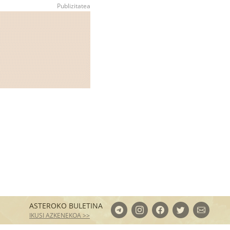
ASTEROKO BULETINA
IKUSI AZKENEKOA >>