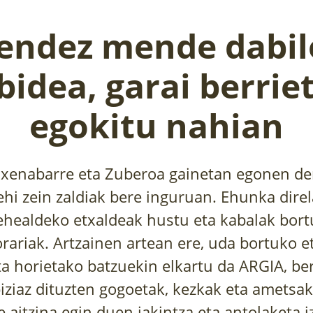
endez mende dabil
bidea, garai berrie
egokitu nahian
axenabarre eta Zuberoa gainetan egonen de
behi zein zaldiak bere inguruan. Ehunka dire
healdeko etxaldeak hustu eta kabalak bort
orariak. Artzainen artean ere, uda bortuko 
a horietako batzuekin elkartu da ARGIA, be
iziaz dituzten gogoetak, kezkak eta ametsak
itzina egin duen jakintza eta antolaketa iz