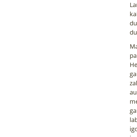
La
ka
du
du
Ma
pa
He
ga
za
au
me
ga
la
ig