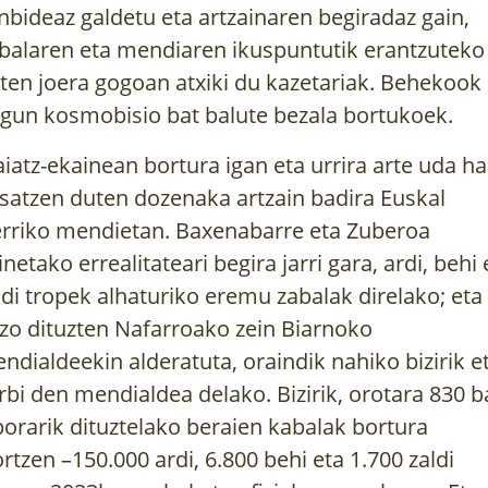
nbideaz galdetu eta artzainaren begiradaz gain,
balaren eta mendiaren ikuspuntutik erantzuteko
ten joera gogoan atxiki du kazetariak. Behekook
gun kosmobisio bat balute bezala bortukoek.
iatz-ekainean bortura igan eta urrira arte uda h
satzen duten dozenaka artzain badira Euskal
rriko mendietan. Baxenabarre eta Zuberoa
inetako errealitateari begira jarri gara, ardi, behi 
ldi tropek alhaturiko eremu zabalak direlako; eta
zo dituzten Nafarroako zein Biarnoko
ndialdeekin alderatuta, oraindik nahiko bizirik e
rbi den mendialdea delako. Bizirik, orotara 830 b
borarik dituztelako beraien kabalak bortura
ortzen –150.000 ardi, 6.800 behi eta 1.700 zaldi