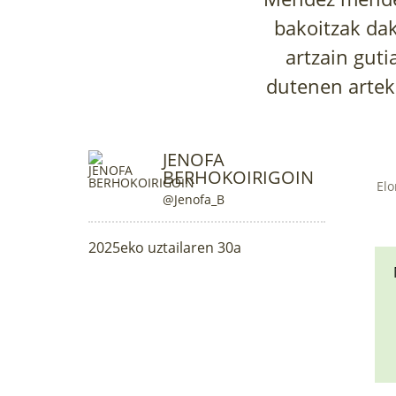
bakoitzak dak
artzain guti
dutenen arteko
JENOFA
BERHOKOIRIGOIN
Elo
@Jenofa_B
2025eko uztailaren 30a