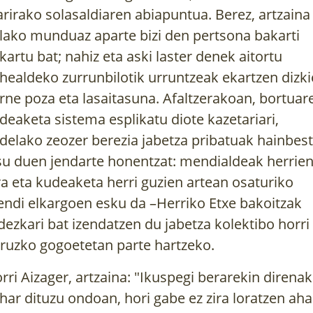
arirako solasaldiaren abiapuntua. Berez, artzaina
lako munduaz aparte bizi den pertsona bakarti
kartu bat; nahiz eta aski laster denek aitortu
healdeko zurrunbilotik urruntzeak ekartzen dizk
rne poza eta lasaitasuna. Afaltzerakoan, bortuar
deaketa sistema esplikatu diote kazetariari,
delako zeozer berezia jabetza pribatuak hainbes
su duen jendarte honentzat: mendialdeak herrie
ra eta kudeaketa herri guzien artean osaturiko
ndi elkargoen esku da –Herriko Etxe bakoitzak
dezkari bat izendatzen du jabetza kolektibo horri
ruzko gogoetetan parte hartzeko.
orri Aizager, artzaina: "Ikuspegi berarekin direnak
har dituzu ondoan, hori gabe ez zira loratzen aha