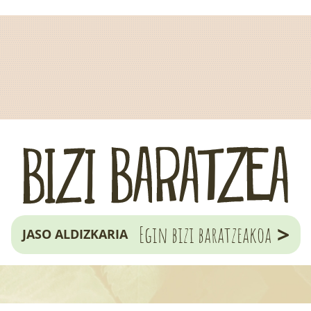
>
Egin bizi baratzeakoa
JASO ALDIZKARIA