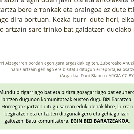
artza bere erronkak eta oraingoa ez dute tti
ago dira bortuan. Kezka iturri dute hori, el
 artzain sare trinko bat galdatzen duelako
rri Aizagerren bordan egon gara argazkiak egiten, Zuberoako Ahüz
nahiz artzain gehiago ere bisitatu ditugun erreportajea osatz
(Argazkia: Dani Blanco / ARGIA CC BY
Mundu bizigarriago bat eta bizitza gozagarriago bat eguner
lantzen dugunon komunitateak eusten dugu Bizi Baratzea.
Horregatik jartzen ditugu sarean eduki denak libre, Lurrari
begiratzen eta entzuten diogunak gero eta gehiago izan
gaitezen. Batu komunitatera.
EGIN BIZI BARATZEAKOA
.