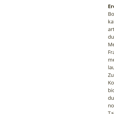
E
Bo
ka
ar
du
Me
Fr
me
la
Zu
Ko
bi
du
no
Ta