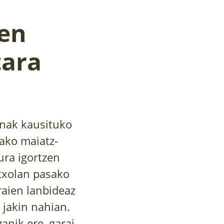
en
tara
nak kausituko
lako maiatz-
ura igortzen
etxolan pasako
raien lanbideaz
 jakin nahian.
anik ere, garai