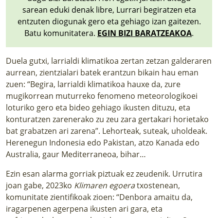
LURRAREN AGENDA
sarean eduki denak libre, Lurrari begiratzen eta
entzuten diogunak gero eta gehiago izan gaitezen.
AZOKA
Batu komunitatera.
EGIN BIZI BARATZEAKOA
.
Duela gutxi, larrialdi klimatikoa zertan zetzan galderaren
aurrean, zientzialari batek erantzun bikain hau eman
zuen: “Begira, larrialdi klimatikoa hauxe da, zure
mugikorrean muturreko fenomeno meteorologikoei
loturiko gero eta bideo gehiago ikusten dituzu, eta
konturatzen zarenerako zu zeu zara gertakari horietako
bat grabatzen ari zarena”. Lehorteak, suteak, uholdeak.
Herenegun Indonesia edo Pakistan, atzo Kanada edo
Australia, gaur Mediterraneoa, bihar…
Ezin esan alarma gorriak piztuak ez zeudenik. Urrutira
joan gabe, 2023ko
Klimaren egoera
txostenean,
komunitate zientifikoak zioen: “Denbora amaitu da,
iragarpenen agerpena ikusten ari gara, eta