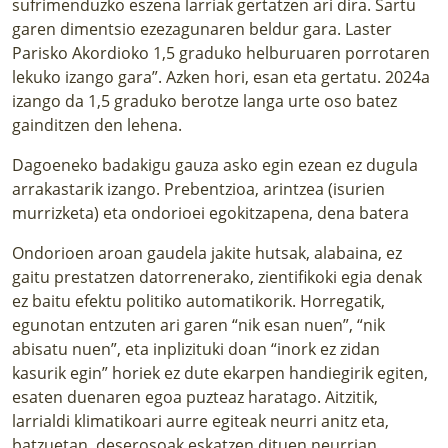
sufrimenduzko eszena larriak gertatzen ari dira. Sartu
garen dimentsio ezezagunaren beldur gara. Laster
Parisko Akordioko 1,5 graduko helburuaren porrotaren
lekuko izango gara”. Azken hori, esan eta gertatu. 2024a
izango da 1,5 graduko berotze langa urte oso batez
gainditzen den lehena.
Dagoeneko badakigu gauza asko egin ezean ez dugula
arrakastarik izango. Prebentzioa, arintzea (isurien
murrizketa) eta ondorioei egokitzapena, dena batera
Ondorioen aroan gaudela jakite hutsak, alabaina, ez
gaitu prestatzen datorrenerako, zientifikoki egia denak
ez baitu efektu politiko automatikorik. Horregatik,
egunotan entzuten ari garen “nik esan nuen”, “nik
abisatu nuen”, eta inplizituki doan “inork ez zidan
kasurik egin” horiek ez dute ekarpen handiegirik egiten,
esaten duenaren egoa puzteaz haratago. Aitzitik,
larrialdi klimatikoari aurre egiteak neurri anitz eta,
batzuetan, deserosoak eskatzen dituen neurrian,