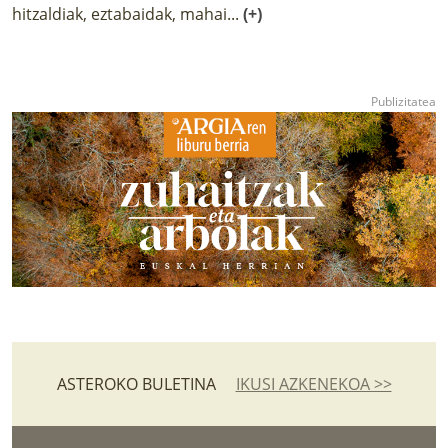
hitzaldiak, eztabaidak, mahai...
(+)
ASTEROKO BULETINA
IKUSI AZKENEKOA >>