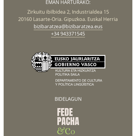
EMAN HARTURAKO:
Zirkuitu ibilbidea 2, Industrialdea 15
20160 Lasarte-Oria. Gipuzkoa. Euskal Herria
bizibaratzea@bizibaratzea.eus
+34 943371545
BIDELAGUN