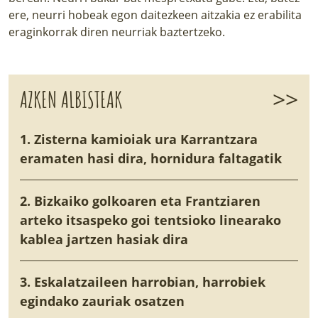
ere, neurri hobeak egon daitezkeen aitzakia ez erabilita
eraginkorrak diren neurriak baztertzeko.
>>
AZKEN ALBISTEAK
1. Zisterna kamioiak ura Karrantzara
eramaten hasi dira, hornidura faltagatik
2. Bizkaiko golkoaren eta Frantziaren
arteko itsaspeko goi tentsioko linearako
kablea jartzen hasiak dira
3. Eskalatzaileen harrobian, harrobiek
egindako zauriak osatzen