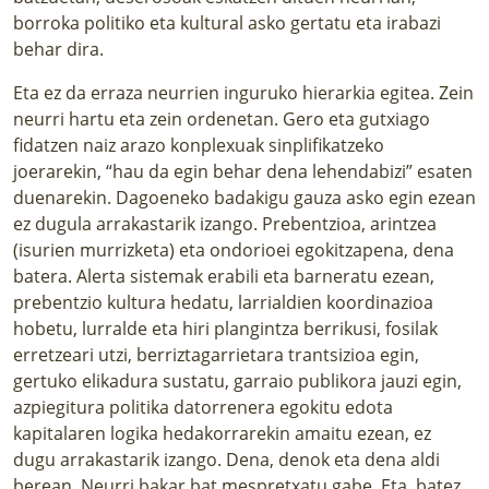
borroka politiko eta kultural asko gertatu eta irabazi
behar dira.
Eta ez da erraza neurrien inguruko hierarkia egitea. Zein
neurri hartu eta zein ordenetan. Gero eta gutxiago
fidatzen naiz arazo konplexuak sinplifikatzeko
joerarekin, “hau da egin behar dena lehendabizi” esaten
duenarekin. Dagoeneko badakigu gauza asko egin ezean
ez dugula arrakastarik izango. Prebentzioa, arintzea
(isurien murrizketa) eta ondorioei egokitzapena, dena
batera. Alerta sistemak erabili eta barneratu ezean,
prebentzio kultura hedatu, larrialdien koordinazioa
hobetu, lurralde eta hiri plangintza berrikusi, fosilak
erretzeari utzi, berriztagarrietara trantsizioa egin,
gertuko elikadura sustatu, garraio publikora jauzi egin,
azpiegitura politika datorrenera egokitu edota
kapitalaren logika hedakorrarekin amaitu ezean, ez
dugu arrakastarik izango. Dena, denok eta dena aldi
berean. Neurri bakar bat mespretxatu gabe. Eta, batez