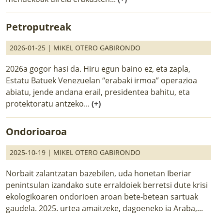
Petroputreak
2026-01-25 |
MIKEL OTERO GABIRONDO
2026a gogor hasi da. Hiru egun baino ez, eta zapla,
Estatu Batuek Venezuelan “erabaki irmoa” operazioa
abiatu, jende andana erail, presidentea bahitu, eta
protektoratu antzeko...
(+)
Ondorioaroa
2025-10-19 |
MIKEL OTERO GABIRONDO
Norbait zalantzatan bazebilen, uda honetan Iberiar
penintsulan izandako sute erraldoiek berretsi dute krisi
ekologikoaren ondorioen aroan bete-betean sartuak
gaudela. 2025. urtea amaitzeke, dagoeneko ia Araba,...