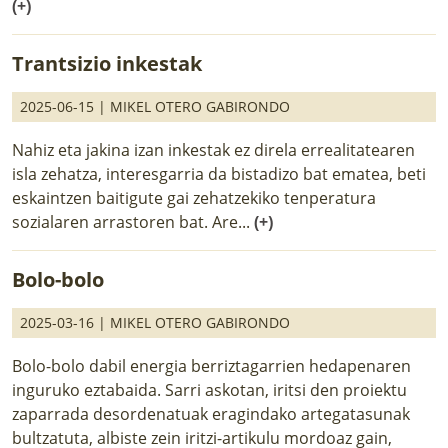
(+)
Trantsizio inkestak
2025-06-15 |
MIKEL OTERO GABIRONDO
Nahiz eta jakina izan inkestak ez direla errealitatearen
isla zehatza, interesgarria da bistadizo bat ematea, beti
eskaintzen baitigute gai zehatzekiko tenperatura
sozialaren arrastoren bat. Are...
(+)
Bolo-bolo
2025-03-16 |
MIKEL OTERO GABIRONDO
Bolo-bolo dabil energia berriztagarrien hedapenaren
inguruko eztabaida. Sarri askotan, iritsi den proiektu
zaparrada desordenatuak eragindako artegatasunak
bultzatuta, albiste zein iritzi-artikulu mordoaz gain,