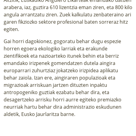
arabera, iaz, guztira 610 lizentzia eman ziren, eta 800 kilo
angula arrantzatu ziren. Zuek kalkulatu zenbateraino ari
garen fikziozko sektore profesional baten sorreraz hitz
egiten.
Gai horri dagokionez, gogoratu behar dugu espezie
horren egoera ekologiko larriak eta erakunde
zientifikoek eta nazioarteko itunek behin eta berriz
emandako irizpenek gomendatzen dutela aingira
europarrari zuhurtziaz jokatzeko irizpidea aplikatu
behar zaiola. Izan ere, aingiraren populazioak eta
migrazioak arriskuan jartzen dituzten inpaktu
antropogeniko guztiak ezabatu behar dira, eta
desagertzeko arrisku horri aurre egiteko premiazko
neurriak hartu behar dira administrazio eskudunen
aldetik, Eusko Jaurlaritza barne.