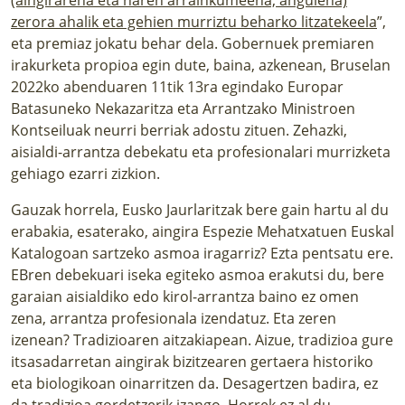
zerora ahalik eta gehien murriztu beharko litzatekeela
”,
eta premiaz jokatu behar dela. Gobernuek premiaren
irakurketa propioa egin dute, baina, azkenean, Bruselan
2022ko abenduaren 11tik 13ra egindako Europar
Batasuneko Nekazaritza eta Arrantzako Ministroen
Kontseiluak neurri berriak adostu zituen. Zehazki,
aisialdi-arrantza debekatu eta profesionalari murrizketa
gehiago ezarri zizkion.
Gauzak horrela, Eusko Jaurlaritzak bere gain hartu al du
erabakia, esaterako, aingira Espezie Mehatxatuen Euskal
Katalogoan sartzeko asmoa iragarriz? Ezta pentsatu ere.
EBren debekuari iseka egiteko asmoa erakutsi du, bere
garaian aisialdiko edo kirol-arrantza baino ez omen
zena, arrantza profesionala izendatuz. Eta zeren
izenean? Tradizioaren aitzakiapean. Aizue, tradizioa gure
itsasadarretan aingirak bizitzearen gertaera historiko
eta biologikoan oinarritzen da. Desagertzen badira, ez
da tradizioa gordetzerik izango. Horrek ez al du