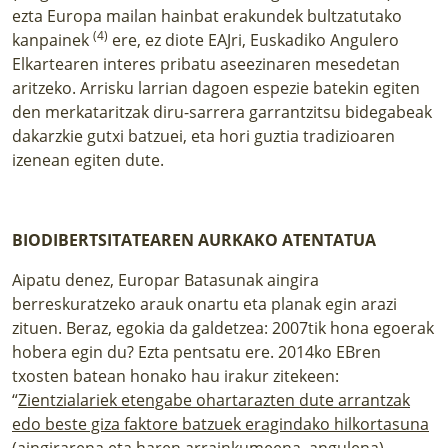
ezta Europa mailan hainbat erakundek bultzatutako
(4)
kanpainek
ere, ez diote EAJri, Euskadiko Angulero
Elkartearen interes pribatu aseezinaren mesedetan
aritzeko. Arrisku larrian dagoen espezie batekin egiten
den merkataritzak diru-sarrera garrantzitsu bidegabeak
dakarzkie gutxi batzuei, eta hori guztia tradizioaren
izenean egiten dute.
BIODIBERTSITATEAREN AURKAKO ATENTATUA
Aipatu denez, Europar Batasunak aingira
berreskuratzeko arauk onartu eta planak egin arazi
zituen. Beraz, egokia da galdetzea: 2007tik hona egoerak
hobera egin du? Ezta pentsatu ere. 2014ko EBren
txosten batean honako hau irakur zitekeen:
“
Zientzialariek etengabe ohartarazten dute arrantzak
edo beste giza faktore batzuek eragindako hilkortasuna
(aingirarena eta haren arrainkumeena, angulena)