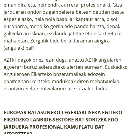
eman dira eta, hemendik aurrera, profesionalki. Giza
jardueren ondorioz gainbehera betean dauden beste
espezie asko, hala nola basoilar kantauriarra, bisoi
europarra, mendiko gorila edo panda hartza, denak
galtzeko arriskuan, ez daude jatetxe eta elkarteetako
mahaietan. Zergatik bide bera daraman aingira
(angulak) bai?
AZTIri dagokionez, ezin dugu ahaztu AZTIk angularen
egoerari buruz adierazitako alerten aurrean, Euskadiko
Anguleroen Elkarteko bozeramaileak edozein
epaitegitan ikertzeko modukoak diren mehatxuekin
erantzun ziela zientzialariei sare sozialen bidez.
EUROPAR BATASUNEKO LEGERIARI ISEKA EGITEKO
FIKZIOZKO LANBIDE-SEKTORE BAT SORTZEA EDO
JARDUERA PROFESIONAL KAMUFLATU BAT
AITORTZEA?