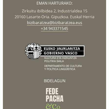
EMAN HARTURAKO:
Zirkuitu ibilbidea 2, Industrialdea 15
20160 Lasarte-Oria. Gipuzkoa. Euskal Herria
bizibaratzea@bizibaratzea.eus
+34 943371545
BIDELAGUN