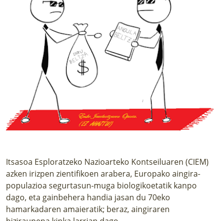
Itsasoa Esploratzeko Nazioarteko Kontseiluaren (CIEM)
azken irizpen zientifikoen arabera, Europako aingira-
populazioa segurtasun-muga biologikoetatik kanpo
dago, eta gainbehera handia jasan du 70eko
hamarkadaren amaieratik; beraz, aingiraren
biziraupena kinka larrian dago.