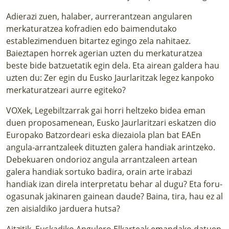
Adierazi zuen, halaber, aurrerantzean angularen
merkaturatzea kofradien edo baimendutako
establezimenduen bitartez egingo zela nahitaez.
Baieztapen horrek agerian uzten du merkaturatzea
beste bide batzuetatik egin dela. Eta airean galdera hau
uzten du: Zer egin du Eusko Jaurlaritzak legez kanpoko
merkaturatzeari aurre egiteko?
VOXek, Legebiltzarrak gai horri heltzeko bidea eman
duen proposamenean, Eusko Jaurlaritzari eskatzen dio
Europako Batzordeari eska diezaiola plan bat EAEn
angula-arrantzaleek dituzten galera handiak arintzeko.
Debekuaren ondorioz angula arrantzaleen artean
galera handiak sortuko badira, orain arte irabazi
handiak izan direla interpretatu behar al dugu? Eta foru-
ogasunak jakinaren gainean daude? Baina, tira, hau ez al
zen aisialdiko jarduera hutsa?
Aitzitik, Euskadiko Angulero Elkarteak emandako datuen