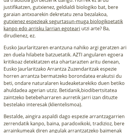
justifikatzen, gutxienez, geldialdi biologiko bat, bere
garaian antxoarekin dekretatu zena bezalakoa,
gutxienez espezieak segurtasun-muga biologikoetatik
kanpo edo arrisku larrian egoteari
utzi arte? Ba,
dirudienez, ez.
Eusko Jaurlaritzaren erantzuna nahiko argi geratzen ari
zen duela hilabete batzuetatik. AZTI angularen egoera
kritikoaz detektatzen eta ohartarazten aritu denean,
Eusko Jaurlaritzako Arrantza Zuzendaritzak espezie
horren arrantza bermatzeko borondatea erakutsi du
beti, ondare naturalaren kudeaketarekiko duen betiko
ahuldadea agerian utziz. Betidanik,biodibertsitatea
zaintzeko betebeharraren aurretik jarri izan dituzte
bestelako interesak (klientelismoa).
Bestalde, aingira aspaldi dago espezie arrantzagarrien
zerrendatik kanpo, baina, paradoxikoki, tradizioz, bere
arrainkumeak diren angulak arrantzatzeko baimenak