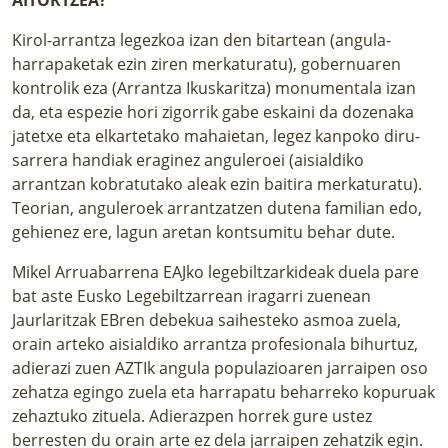
Kirol-arrantza legezkoa izan den bitartean (angula-
harrapaketak ezin ziren merkaturatu), gobernuaren
kontrolik eza (Arrantza Ikuskaritza) monumentala izan
da, eta espezie hori zigorrik gabe eskaini da dozenaka
jatetxe eta elkartetako mahaietan, legez kanpoko diru-
sarrera handiak eraginez anguleroei (aisialdiko
arrantzan kobratutako aleak ezin baitira merkaturatu).
Teorian, anguleroek arrantzatzen dutena familian edo,
gehienez ere, lagun aretan kontsumitu behar dute.
Mikel Arruabarrena EAJko legebiltzarkideak duela pare
bat aste Eusko Legebiltzarrean iragarri zuenean
Jaurlaritzak EBren debekua saihesteko asmoa zuela,
orain arteko aisialdiko arrantza profesionala bihurtuz,
adierazi zuen AZTIk angula populazioaren jarraipen oso
zehatza egingo zuela eta harrapatu beharreko kopuruak
zehaztuko zituela. Adierazpen horrek gure ustez
berresten du orain arte ez dela jarraipen zehatzik egin.