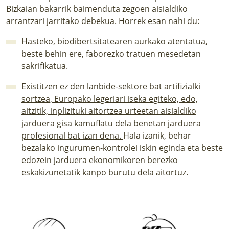
Bizkaian bakarrik baimenduta zegoen aisialdiko
arrantzari jarritako debekua. Horrek esan nahi du:
Hasteko,
biodibertsitatearen aurkako atentatua,
beste behin ere, faborezko tratuen mesedetan
sakrifikatua.
Existitzen ez den lanbide-sektore bat artifizialki
sortzea, Europako legeriari iseka egiteko, edo,
aitzitik, inplizituki aitortzea urteetan aisialdiko
jarduera gisa kamuflatu dela benetan jarduera
profesional bat izan dena.
Hala izanik
,
behar
bezalako ingurumen-kontrolei iskin eginda eta beste
edozein jarduera ekonomikoren berezko
eskakizunetatik kanpo burutu dela aitortuz.