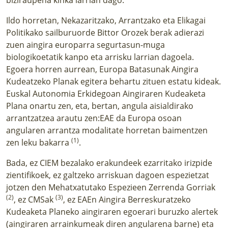
Ildo horretan, Nekazaritzako, Arrantzako eta Elikagai
Politikako sailburuorde Bittor Orozek berak adierazi
zuen aingira europarra segurtasun-muga
biologikoetatik kanpo eta arrisku larrian dagoela.
Egoera horren aurrean, Europa Batasunak Aingira
Kudeatzeko Planak egitera behartu zituen estatu kideak.
Euskal Autonomia Erkidegoan Aingiraren Kudeaketa
Plana onartu zen, eta, bertan, angula aisialdirako
arrantzatzea arautu zen:EAE da Europa osoan
angularen arrantza modalitate horretan baimentzen
(1)
zen leku bakarra
.
Bada, ez CIEM bezalako erakundeek ezarritako irizpide
zientifikoek, ez galtzeko arriskuan dagoen espezietzat
jotzen den Mehatxatutako Espezieen Zerrenda Gorriak
(2)
(3)
, ez CMSak
, ez EAEn Aingira Berreskuratzeko
Kudeaketa Planeko aingiraren egoerari buruzko alertek
(aingiraren arrainkumeak diren angularena barne) eta