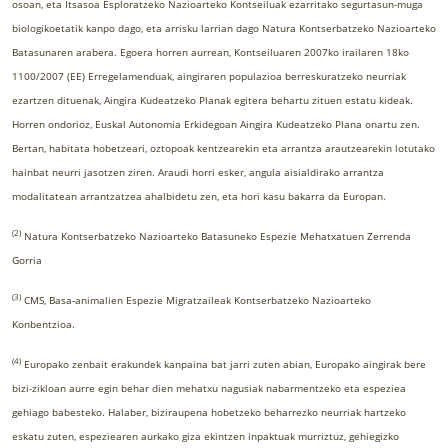
osoan, eta Itsasoa Esploratzeko Nazioarteko Kontseiluak ezarritako segurtasun-muga
biologikoetatik kanpo dago, eta arrisku larrian dago Natura Kontserbatzeko Nazioarteko
Batasunaren arabera. Egoera horren aurrean, Kontseiluaren 2007ko irailaren 18ko
1100/2007 (EE) Erregelamenduak, aingiraren populazioa berreskuratzeko neurriak
ezartzen dituenak, Aingira Kudeatzeko Planak egitera behartu zituen estatu kideak.
Horren ondorioz, Euskal Autonomia Erkidegoan Aingira Kudeatzeko Plana onartu zen.
Bertan, habitata hobetzeari, oztopoak kentzearekin eta arrantza arautzearekin lotutako
hainbat neurri jasotzen ziren. Araudi horri esker, angula aisialdirako arrantza
modalitatean arrantzatzea ahalbidetu zen, eta hori kasu bakarra da Europan.
(2)
Natura Kontserbatzeko Nazioarteko Batasuneko Espezie Mehatxatuen Zerrenda
Gorria
(3)
CMS, Basa-animalien Espezie Migratzaileak Kontserbatzeko Nazioarteko
Konbentzioa.
(4)
Europako zenbait erakundek kanpaina bat jarri zuten abian, Europako aingirak bere
bizi-zikloan aurre egin behar dien mehatxu nagusiak nabarmentzeko eta espeziea
gehiago babesteko. Halaber, biziraupena hobetzeko beharrezko neurriak hartzeko
eskatu zuten, espeziearen aurkako giza ekintzen inpaktuak murriztuz, gehiegizko