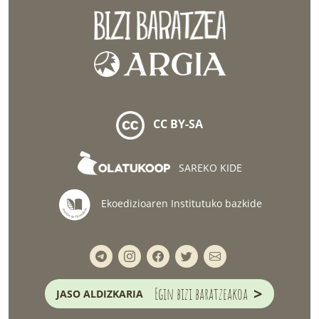
CC BY-SA
SAREKO KIDE
Ekoedizioaren Institutuko bazkide
>
Egin bizi baratzeakoa
JASO ALDIZKARIA