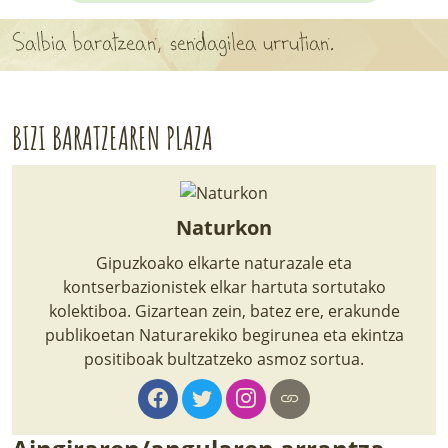
APARTEN MAPA
Salbia baratzean, sendagilea urrutian.
LURRERAKO BIDE LAGUN
BARATZEA
BIZI BARATZEAREN PLAZA
HASI NAHI AL DUZU? 8 URRATS
BIZI BARATZEA LIBURUA
Naturkon
SENDABELARRAK
Gipuzkoako elkarte naturazale eta
kontserbazionistek elkar hartuta sortutako
ETXEKO LANDAREAK
kolektiboa. Gizartean zein, batez ere, erakunde
publikoetan Naturarekiko begirunea eta ekintza
LANDAREPEDIA
positiboak bultzatzeko asmoz sortua.
ALBISTEAK