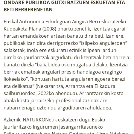
ONDARE PUBLIKOA GUTXI BATZUEN ESKUETAN ETA
BETI BERBERENETAN
Euskal Autonomia Erkidegoan Aingira Berreskuratzeko
Kudeaketa Plana (2008) onartu zenetik, lizentziak garai
hartan emandakoen artean banatu dira beti. Izan ere,
publikoak izan dira derrigorrezko “isilpeko anguleroen”
salaketak, inola ere eskuratu ezinik isilpean jardun
direlako. Jaurlaritzak argudiatu du lizentziak beti horrela
banatu direla “baliabidea oso mugatua delako; lizentzia
berriak emateak angulari presio handiagoa eragingo
liokeelako”, “kontuan hartuta angularen egoera berezi
eta delikatua” (Nekazaritza, Arrantza eta Elikadura
sailburuordea, 2022ko abendua). Arrantzarekin kosta
ahala kosta jarraitzeko profesionalizazioak are
nabarmenago uzten du argudioaren ahuldadea.
Azkenik, NATURKONetik eskatzen dugu Eusko
Jaurlaritzako Ingurumen Jasangarritasuneko
Sailburuordetzak eta Natura Ondare eta Klima Aldaketa