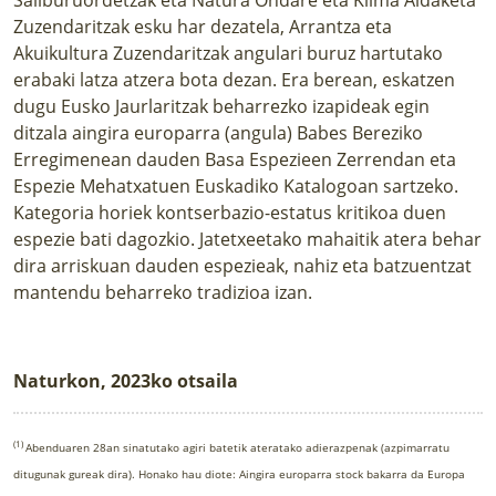
Zuzendaritzak esku har dezatela, Arrantza eta
Akuikultura Zuzendaritzak angulari buruz hartutako
erabaki latza atzera bota dezan. Era berean, eskatzen
dugu Eusko Jaurlaritzak beharrezko izapideak egin
ditzala aingira europarra (angula) Babes Bereziko
Erregimenean dauden Basa Espezieen Zerrendan eta
Espezie Mehatxatuen Euskadiko Katalogoan sartzeko.
Kategoria horiek kontserbazio-estatus kritikoa duen
espezie bati dagozkio. Jatetxeetako mahaitik atera behar
dira arriskuan dauden espezieak, nahiz eta batzuentzat
mantendu beharreko tradizioa izan.
Naturkon, 2023ko otsaila
(1)
Abenduaren 28an sinatutako agiri batetik ateratako adierazpenak (azpimarratu
ditugunak gureak dira). Honako hau diote: Aingira europarra stock bakarra da Europa