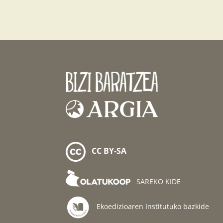
CC BY-SA
SAREKO KIDE
Ekoedizioaren Institutuko bazkide