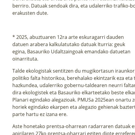
berriro. Datuak sendoak dira, eta udalerriko trafiko-
erakusten dute.
* 2025, abuztuaren 12ra arte eskuragarri dauden
datuen arabera kalkulatutako datuak Iturria: geuk
egina, Basauriko Udaltzaingoak emandako datuetan
oinarrituta.
Talde ekologistak sentitzen du mugikortasun iraunkor
politiko falta historikoa, berehalako ekintzarik eza et
hazkundea, udalerriko gobernu-taldearen neurri faltar
dira ekologistek eta Basauriko elkarteetako beste elk
Planari egindako alegazioak. PMUSa 2025ean onartu z
horiek egindako ekarpen eta alegazio gehienak baztert
parte hartu ez izana ere.
Aste honetako
prentsa-oharrean
radarraren datuak es
apirilaren 27ko prentsa-oharra
ri egiten diote errefer