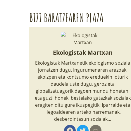
BIZI BARATZEAREN PLAZA
Ekologistak Martxan
Ekologistak Martxanetik ekologismo soziala
jorratzen dugu. Ingurumenaren arazoak,
ekoizpen eta kontsumo ereduekin loturik
daudela uste dugu, geroz eta
globalizatuagorik dagoen mundu honetan;
eta guzti honek, bestelako gatazkak sozialak
eragiten ditu gure ikuspegitik: Iparralde eta
Hegoaldearen arteko harremanak,
desberdintasun sozialak...