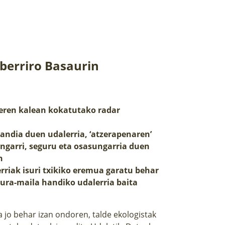
berriro Basaurin
reren kalean kokatutako radar
andia duen udalerria, ‘atzerapenaren’
angarri, seguru eta osasungarria duen
n
rriak isuri txikiko eremua garatu behar
dura-maila handiko udalerria baita
 jo behar izan ondoren, talde ekologistak