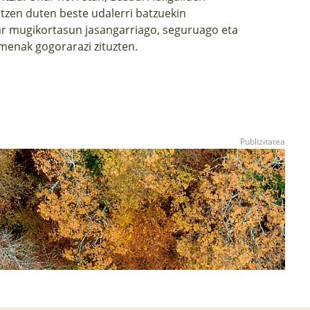
zen duten beste udalerri batzuekin
ar mugikortasun jasangarriago, seguruago eta
enak gogorarazi zituzten.