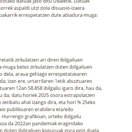
sotako datuak jaso ditu Udaletik. Datuak
rrek aspaldi utzi ziola disuasio-izaera
4k bakarrik errespetatzen dute abiadura-muga:
atik zirkulatzen ari diren ibilgailuen
-muga betez zirkulatzen duten ibilgailuen
o dela, araua gehiago errespetatzearen
; izan ere, urtarrilaren 1etik abuztuaren
uaren 12an 58.858 ibilgailu igaro dira, hau da,
au da, datu horiek 2025 osora estrapolatzen
u zenbatu ahal izango dira, eta hori % 25eko
raio publikoaren erabilera eta/edo
 Hurrengo grafikoan, urteko ibilgailu
ekoa da 2022an pandemiak eragindako
en duten ibilgailuen kopuruak gora egin duela