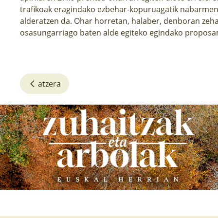
trafikoak eragindako ezbehar-kopuruagatik nabarment
alderatzen da. Ohar horretan, halaber, denboran zeh
osasungarriago baten alde egiteko egindako proposam
atzera