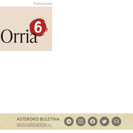
ASTEROKO BULETINA
IKUSI AZKENEKOA >>