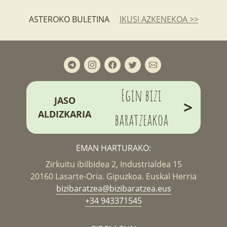
ASTEROKO BULETINA
IKUSI AZKENEKOA >>
Egin bizi
JASO
>
ALDIZKARIA
baratzeakoa
EMAN HARTURAKO:
Zirkuitu ibilbidea 2, Industrialdea 15
20160 Lasarte-Oria. Gipuzkoa. Euskal Herria
bizibaratzea@bizibaratzea.eus
+34 943371545