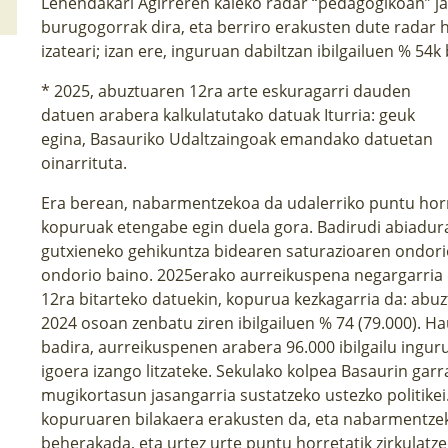
Lehendakari Agirreren kaleko radar “pedagogikoan” ja
burugogorrak dira, eta berriro erakusten dute radar ho
izateari; izan ere, inguruan dabiltzan ibilgailuen % 5
* 2025, abuztuaren 12ra arte eskuragarri dauden
datuen arabera kalkulatutako datuak Iturria: geuk
egina, Basauriko Udaltzaingoak emandako datuetan
oinarrituta.
Era berean, nabarmentzekoa da udalerriko puntu horret
kopuruak etengabe egin duela gora. Badirudi abiadura
gutxieneko gehikuntza bidearen saturazioaren ondori
ondorio baino. 2025erako aurreikuspena negargarria da
12ra bitarteko datuekin, kopurua kezkagarria da: abuzt
2024 osoan zenbatu ziren ibilgailuen % 74 (79.000). H
badira, aurreikuspenen arabera 96.000 ibilgailu ingur
igoera izango litzateke. Sekulako kolpea Basaurin gar
mugikortasun jasangarria sustatzeko ustezko politikei.
kopuruaren bilakaera erakusten da, eta nabarmentz
beherakada, eta urtez urte puntu horretatik zirkulatz