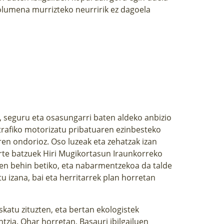
bolumena murrizteko neurririk ez dagoela
, seguru eta osasungarri baten aldeko anbizio
a trafiko motorizatu pribatuaren ezinbesteko
en ondorioz. Oso luzeak eta zehatzak izan
arte batzuek Hiri Mugikortasun Iraunkorreko
en behin betiko, eta nabarmentzekoa da talde
u izana, bai eta herritarrek plan horretan
katu zituzten, eta bertan ekologistek
entzia. Ohar horretan, Basauri ibilgailuen