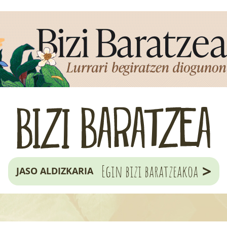
>
Egin bizi baratzeakoa
JASO ALDIZKARIA