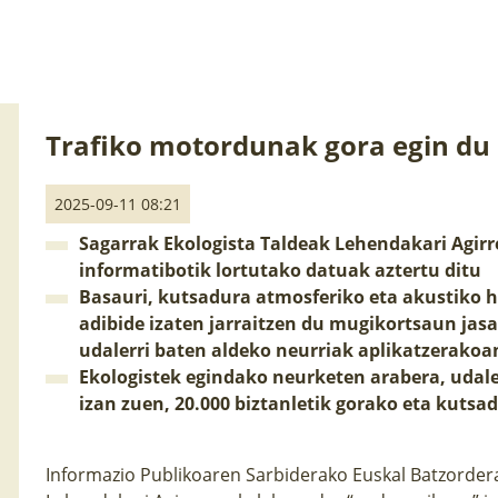
Trafiko motordunak gora egin du 
2025-09-11 08:21
Sagarrak Ekologista Taldeak Lehendakari Agir
informatibotik lortutako datuak aztertu ditu
Basauri, kutsadura atmosferiko eta akustiko h
adibide izaten jarraitzen du mugikortsaun jas
udalerri baten aldeko neurriak aplikatzerakoa
Ekologistek egindako neurketen arabera, udale
izan zuen, 20.000 biztanletik gorako eta kutsa
Informazio Publikoaren Sarbiderako Euskal Batzordera