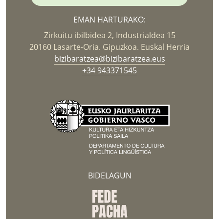
EMAN HARTURAKO:
Zirkuitu ibilbidea 2, Industrialdea 15
20160 Lasarte-Oria. Gipuzkoa. Euskal Herria
bizibaratzea@bizibaratzea.eus
+34 943371545
BIDELAGUN