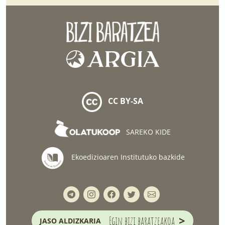
CC BY-SA
SAREKO KIDE
Ekoedizioaren Institutuko bazkide
>
Egin bizi baratzeakoa
JASO ALDIZKARIA