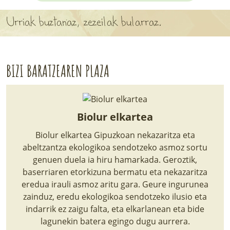
APARTEN MAPA
Urriak buztanaz, zezeilak bularraz.
LURRERAKO BIDE LAGUN
BARATZEA
BIZI BARATZEAREN PLAZA
HASI NAHI AL DUZU? 8 URRATS
BIZI BARATZEA LIBURUA
Biolur elkartea
SENDABELARRAK
Biolur elkartea Gipuzkoan nekazaritza eta
abeltzantza ekologikoa sendotzeko asmoz sortu
ETXEKO LANDAREAK
genuen duela ia hiru hamarkada. Geroztik,
baserriaren etorkizuna bermatu eta nekazaritza
LANDAREPEDIA
eredua irauli asmoz aritu gara. Geure ingurunea
zainduz, eredu ekologikoa sendotzeko ilusio eta
indarrik ez zaigu falta, eta elkarlanean eta bide
ALBISTEAK
lagunekin batera egingo dugu aurrera.