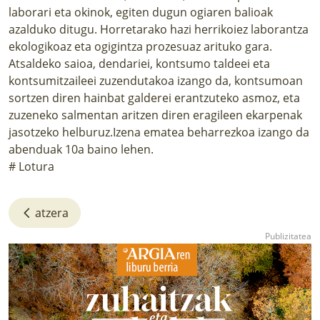
laborari eta okinok, egiten dugun ogiaren balioak
azalduko ditugu. Horretarako hazi herrikoiez laborantza
ekologikoaz eta ogigintza prozesuaz arituko gara.
Atsaldeko saioa, dendariei, kontsumo taldeei eta
kontsumitzaileei zuzendutakoa izango da, kontsumoan
sortzen diren hainbat galderei erantzuteko asmoz, eta
zuzeneko salmentan aritzen diren eragileen ekarpenak
jasotzeko helburuz.Izena ematea beharrezkoa izango da
abenduak 10a baino lehen.
# Lotura
atzera