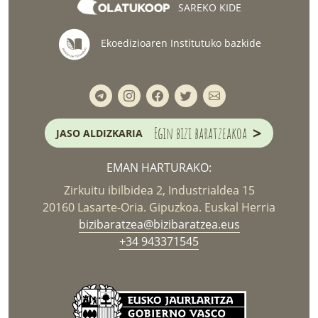
SAREKO KIDE
Ekoedizioaren Institutuko bazkide
>
Egin bizi baratzeakoa
JASO ALDIZKARIA
EMAN HARTURAKO:
Zirkuitu ibilbidea 2, Industrialdea 15
20160 Lasarte-Oria. Gipuzkoa. Euskal Herria
bizibaratzea@bizibaratzea.eus
+34 943371545