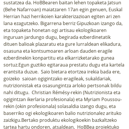
sustatzea da. HoBBearen baitan lehen topaketa Jatsun
(Behe Nafarroan) maiatzaren 17an egin genuen, Euskal
Herrian hazi herrikoien karakterizazioan egiten ari zen
lana ezagutzeko. Bigarrena berriz Gipuzkoan izango da,
eta topaketa honetan ogi artisau ekologikoaren
inguruan jardungo dugu, begirada ezberdinetatik
dituen balioak plazaratu eta gure lurraldean elikadura,
osasuna eta kontsumoaren arloan dauden eragile
ezberdinekin konpartitu eta elkarrizketarako gunea
sortuz.Egun guztiko egitaraua prestatu dugu eta kartela
erantsita duzue. Saio bietara etortzea irekia bada ere,
goizeko saioan ogigintzako eragileak, sukaldariak,
nutrizionistak eta osasungintza arloko pertsonak bildu
nahi ditugu. Christian Rémésy-rekin (Nutrizionista eta
ogigintzan ikerlaria profesionala) eta Myriam Poussou-
rekin (okin profesionala) solasaldia izango dugu, eta
baserriko ogi ekologikoaren balio nutrizionalez arituko
zaizkigu.Bertako produktu ekologikoekin bazkaltzeko
tartea hartu ondoren, atsaldean, HoBBea proiektuko