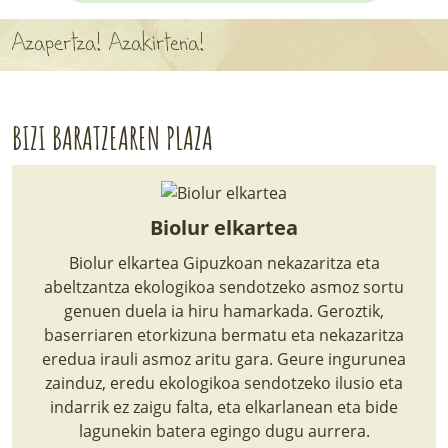
APARTEN MAPA
Azapertza! Azakirtena!
LURRERAKO BIDE LAGUN
BARATZEA
BIZI BARATZEAREN PLAZA
HASI NAHI AL DUZU? 8 URRATS
BIZI BARATZEA LIBURUA
Biolur elkartea
SENDABELARRAK
Biolur elkartea Gipuzkoan nekazaritza eta
abeltzantza ekologikoa sendotzeko asmoz sortu
ETXEKO LANDAREAK
genuen duela ia hiru hamarkada. Geroztik,
baserriaren etorkizuna bermatu eta nekazaritza
LANDAREPEDIA
eredua irauli asmoz aritu gara. Geure ingurunea
zainduz, eredu ekologikoa sendotzeko ilusio eta
indarrik ez zaigu falta, eta elkarlanean eta bide
ALBISTEAK
lagunekin batera egingo dugu aurrera.