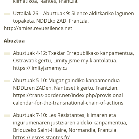
klimatikoa, Nantes, Frantzia.
Uztailak 26 – Abuztuak 9: Silence aldizkariko lagunen
topaketa, NDDLko ZAD, Frantzia.
http://amies.revuesilence.net
Abuztua
Abuztuak 4-12: Txekiar Errepublikako kanpamentua,
Ostravatik gertu, Limity jsme my-k antolatua.
https://limityjsmemy.cz
Abuztuak 5-10: Mugaz gaindiko kanpamendua
NDDLren ZADen, Nantesetik gertu, Frantzian.
https://trans-border.net/index.php/provisional
calendar-for-the-transnational-chain-of-actions
Abuztuak 7-10: Les Résistantes, klimaren eta
ingurumenaren justiziaren aldeko kanpamentua,
Briouzeko Saint-Hilaire, Normandia, Frantzia.
https://lesresistantes.fr/