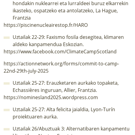
hondakin nuklearrei eta lurraldeei buruz elkarrekin
ikasteko, ospatzeko eta antolatzeko, La Hague,
Frantzia
https://piscinenucleairestop.fr/HARO
Uztailak 22-29: Faxismo fosila desegitea, klimaren
aldeko kanpamendua Eskozian.
https://www.facebook.com/ClimateCampScotland
https://actionnetwork.org/forms/commit-to-camp-
22nd-29th-july-2025
Uztailak 25-27: Erauzketaren aurkako topaketa,
Echassières inguruan, Allier, Frantzia.
https://nominesland2025.wordpress.com
Uztailak 25-27: Alta felicita jaialdia, Lyon-Turín
proiektuaren aurka.
Uztailak 26/Abuztuak 3: Alternatibaren kanpamentu