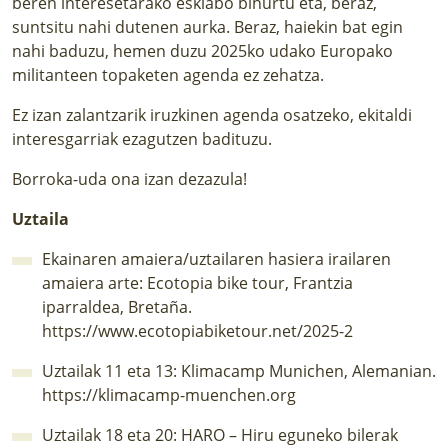
beren interesetarako esklabo bihurtu eta, beraz,
suntsitu nahi dutenen aurka. Beraz, haiekin bat egin
nahi baduzu, hemen duzu 2025ko udako Europako
militanteen topaketen agenda ez zehatza.
Ez izan zalantzarik iruzkinen agenda osatzeko, ekitaldi
interesgarriak ezagutzen badituzu.
Borroka-uda ona izan dezazula!
Uztaila
Ekainaren amaiera/uztailaren hasiera irailaren
amaiera arte: Ecotopia bike tour, Frantzia
iparraldea, Bretaña.
https://www.ecotopiabiketour.net/2025-2
Uztailak 11 eta 13: Klimacamp Munichen, Alemanian.
https://klimacamp-muenchen.org
Uztailak 18 eta 20: HARO – Hiru eguneko bilerak