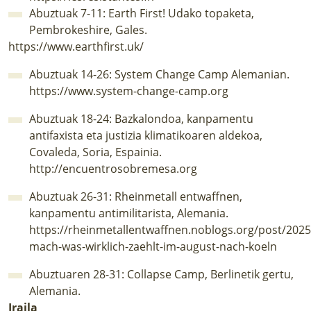
Abuztuak 7-11: Earth First! Udako topaketa,
Pembrokeshire, Gales.
https://www.earthfirst.uk/
Abuztuak 14-26: System Change Camp Alemanian.
https://www.system-change-camp.org
Abuztuak 18-24: Bazkalondoa, kanpamentu
antifaxista eta justizia klimatikoaren aldekoa,
Covaleda, Soria, Espainia.
http://encuentrosobremesa.org
Abuztuak 26-31: Rheinmetall entwaffnen,
kanpamentu antimilitarista, Alemania.
https://rheinmetallentwaffnen.noblogs.org/post/2025
mach-was-wirklich-zaehlt-im-august-nach-koeln
Abuztuaren 28-31: Collapse Camp, Berlinetik gertu,
Alemania.
Iraila