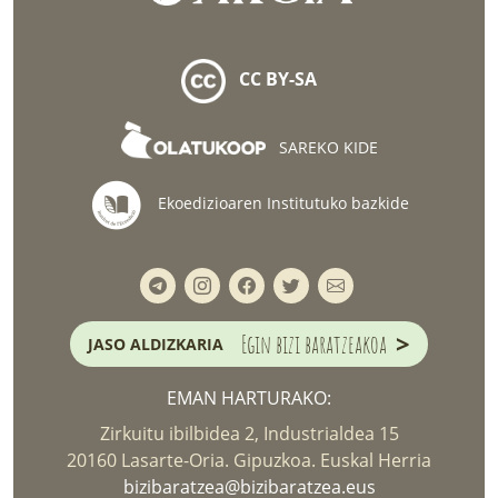
CC BY-SA
SAREKO KIDE
Ekoedizioaren Institutuko bazkide
>
Egin bizi baratzeakoa
JASO ALDIZKARIA
EMAN HARTURAKO:
Zirkuitu ibilbidea 2, Industrialdea 15
20160 Lasarte-Oria. Gipuzkoa. Euskal Herria
bizibaratzea@bizibaratzea.eus