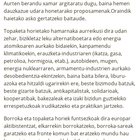
Aurten berandu xamar argitaratu dugu, baina hemen
dauzkazue udara honetarako proposamenak.Oraindik
haietako asko gertatzeko baitaude.
Topaketa horietako hamarnaka aurreikusi dira udan
zehar, bizikletaz leku alternatiboetara edo energia
atomikoaren aurkako bidaiekin, kanpamendu
klimatikoekin, erauzketa-industriaren (ikatza, gasa,
petrolioa, hormigoia, etab.), autobideen, mugen,
energia nuklearraren, armamentu-industrien aurkako
desobedientzia-ekintzekin, baina baita bilera, liburu-
azoka eta hitzaldi ugarirekin ere, beste bizimodu batzuk,
beste gizarte batzuk, antikapitalistak, solidarioak,
kooperatibak, bakezaleak eta izaki bizidun guztiekiko
errespetuzkoak irudikatzeko eta praktikan jartzeko.
Borroka eta topaketa horiek funtsezkoak dira europar
aktibistentzat, elkarrekin borrokatzeko, borroka-sareak
garatzeko eta fronte komun bat eratzeko mundu hau