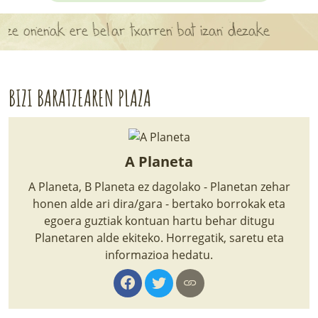
APARTEN MAPA
enak ere belar txarren bat izan dezake
LURRERAKO BIDE LAGUN
BARATZEA
BIZI BARATZEAREN PLAZA
HASI NAHI AL DUZU? 8 URRATS
BIZI BARATZEA LIBURUA
A Planeta
SENDABELARRAK
A Planeta, B Planeta ez dagolako - Planetan zehar
honen alde ari dira/gara - bertako borrokak eta
ETXEKO LANDAREAK
egoera guztiak kontuan hartu behar ditugu
Planetaren alde ekiteko. Horregatik, saretu eta
LANDAREPEDIA
informazioa hedatu.
ALBISTEAK