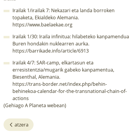
Irailak 1/irailak 7: Nekazari eta landa borroken
topaketa, Ekialdeko Alemania.
https://www.baelaekae.org
Irailak 1/30: Iraila infinitua: hilabeteko kanpamendua
Buren hondakin nuklearren aurka.
https://barrikade.info/article/6913
Irailak 4/7: SAR-camp, elkartasun eta
erresistentzia/mugarik gabeko kanpamentua,
Biesenthal, Alemania.
https://trans-border.net/index.php/behin-
behinekoa-calendar-for-the-transnational-chain-of-
actions
(Gehiago
A Planeta
webean)
atzera