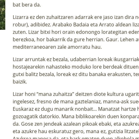
bat bera da.
Lizarra ez den zuhaitzaren adarrak ere jaso izan dira 
robur), adibidez. Arabako Badaia eta Arrato aldean liz
zuten. Lizar bitxi hori orain edonongo lorategitan ede
berezkoa, hor bakarrik da gure herrian. Gaur. Lehen a
mediterraneoaren zale amorratu hau.
Lizar arruntak ez bezala, udaberrian loreak ikusgarriak 
hostajearekin nahasteko moduko lore berdeak dituen e
gutxi balitz bezala, loreak ez ditu banaka erakusten,
baizik.
Lizar honi “mana zuhaitza” deitzen diote kultura ugari
ingelesez, fresno de mana gaztelaniaz, manna-ask su
Euskaraz ez dugu manarik nonbait... Manatzat hartze h
gozoagatik datorkio. Mana biblikoarekin duen konp
da. Gose zen jendeak azalean pikoak ebaki, eta azukre
eta azukre hau eskuratuz gero, mana ez, gutizia litzate
Azukrea manosa da, eta hark ematen duen alkohola ma