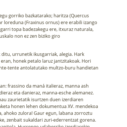
negu gorriko bazkatarako; haritza (Quercus
ar loreduna (Fraxinus ornus) ere erabili izango
rgarri topa badezakegu ere, itxuraz naturala,
uskalo non ez zen biziko giro
ditu, urrunetik ikusgarriak, alegia. Hark
ran, honek petalo laruz jantzitakoak. Hori
 tente-tente antolatutako multzo-buru handietan
tan: frassino da maná italieraz, manna ash
edieraz eta danieraz, manna-esche alemanez.
au zaurietatik isurtzen duen izerdiaren
araketa honen lehen dokumentua XV. mendekoa
a, ahoko zulora! Gaur egun, labana zorroztu
ke, zenbait sukaldari zuri-ederrentzat gorena.
nitola. Hurrengo udaberriko izerdiarekin