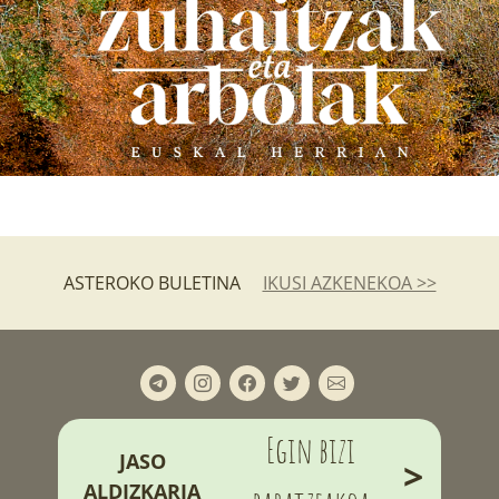
ASTEROKO BULETINA
IKUSI AZKENEKOA >>
Egin bizi
JASO
>
ALDIZKARIA