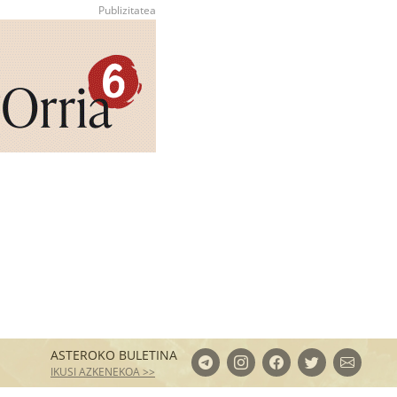
ASTEROKO BULETINA
IKUSI AZKENEKOA >>