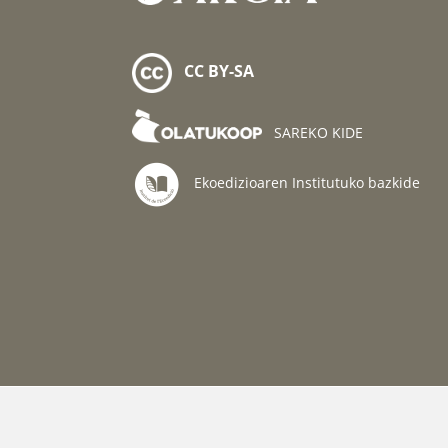
CC BY-SA
SAREKO KIDE
Ekoedizioaren Institutuko bazkide