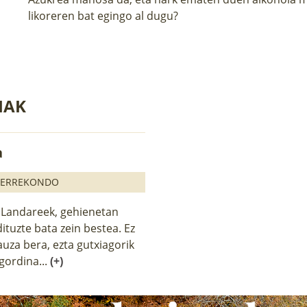
likoreren bat egingo al dugu?
IAK
a
 ERREKONDO
. Landareek, gehienetan
dituzte bata zein bestea. Ez
uza bera, ezta gutxiagorik
 gordina...
(+)