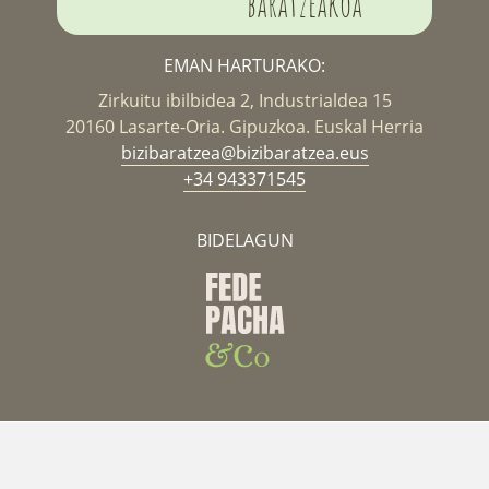
baratzeakoa
EMAN HARTURAKO:
Zirkuitu ibilbidea 2, Industrialdea 15
20160 Lasarte-Oria. Gipuzkoa. Euskal Herria
bizibaratzea@bizibaratzea.eus
+34 943371545
BIDELAGUN