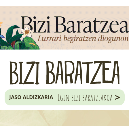
>
Egin bizi baratzeakoa
JASO ALDIZKARIA