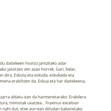
du daitekeen hostoz jantzitako adar
ko jasotzen zen azao horrek. Gari, belar,
izan dira. Eskuta eta eskuda, eskukada eta
mena erabiltzen da. Eskua eta har daitekeena,
lizarra aldatu izan da harmenetarako. Erabilera
zura, tximistak uxatzea... Fraxinus excelsior
n nahi dut; etxe aurrean ditudan bakanetako