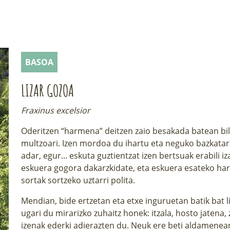
BASOA
LIZAR GOZOA
Fraxinus excelsior
Oderitzen “harmena” deitzen zaio besakada batean bil
multzoari. Izen mordoa du ihartu eta neguko bazkatara
adar, egur... eskuta guztientzat izen bertsuak erabili 
eskuera gogora dakarzkidate, eta eskuera esateko har
sortak sortzeko uztarri polita.
Mendian, bide ertzetan eta etxe inguruetan batik bat 
ugari du mirarizko zuhaitz honek: itzala, hosto jatena, 
izenak ederki adierazten du. Neuk ere beti aldamenea