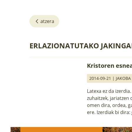
atzera
ERLAZIONATUTAKO JAKINGA
Kristoren esne
2014-09-21 |
JAKOBA
Latexa ez da izerdia
zuhaitzek, jariatzen 
omen dira, ordea, ga
ere. Izerdiak bi dira: