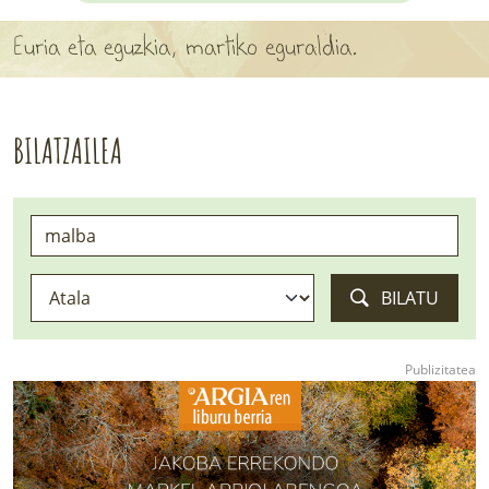
APARTEN MAPA
Euria eta eguzkia, martiko eguraldia.
LURRERAKO BIDE LAGUN
BARATZEA
BILATZAILEA
HASI NAHI AL DUZU? 8 URRATS
BIZI BARATZEA LIBURUA
SENDABELARRAK
BILATU
ETXEKO LANDAREAK
LANDAREPEDIA
ALBISTEAK