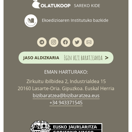
SAREKO KIDE
Ekoedizioaren Institutuko bazkide
>
Egin bizi baratzeakoa
JASO ALDIZKARIA
EMAN HARTURAKO:
Zirkuitu ibilbidea 2, Industrialdea 15
20160 Lasarte-Oria. Gipuzkoa. Euskal Herria
bizibaratzea@bizibaratzea.eus
+34 943371545