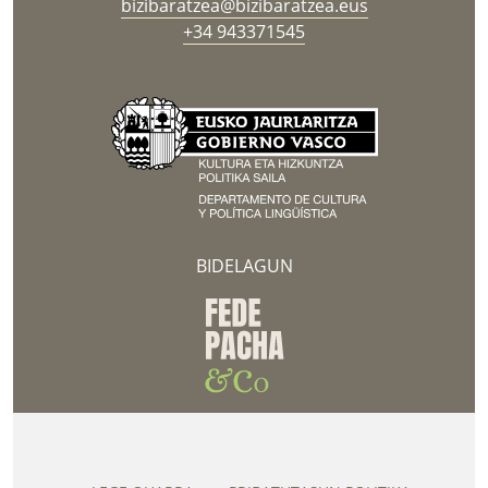
bizibaratzea@bizibaratzea.eus
+34 943371545
BIDELAGUN