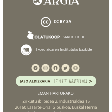
CC BY-SA
SAREKO KIDE
Ekoedizioaren Institutuko bazkide
>
Egin bizi baratzeakoa
JASO ALDIZKARIA
EMAN HARTURAKO:
Zirkuitu ibilbidea 2, Industrialdea 15
20160 Lasarte-Oria. Gipuzkoa. Euskal Herria