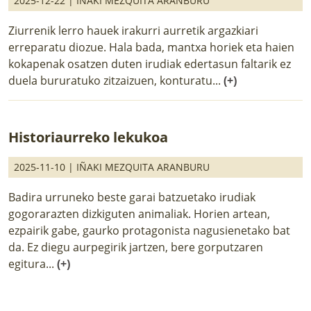
2025-12-22 |
IÑAKI MEZQUITA ARANBURU
Ziurrenik lerro hauek irakurri aurretik argazkiari
erreparatu diozue. Hala bada, mantxa horiek eta haien
kokapenak osatzen duten irudiak edertasun faltarik ez
duela bururatuko zitzaizuen, konturatu...
(+)
Historiaurreko lekukoa
2025-11-10 |
IÑAKI MEZQUITA ARANBURU
Badira urruneko beste garai batzuetako irudiak
gogorarazten dizkiguten animaliak. Horien artean,
ezpairik gabe, gaurko protagonista nagusienetako bat
da. Ez diegu aurpegirik jartzen, bere gorputzaren
egitura...
(+)