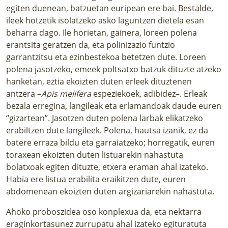
egiten duenean, batzuetan euripean ere bai. Bestalde,
ileek hotzetik isolatzeko asko laguntzen dietela esan
beharra dago. Ile horietan, gainera, loreen polena
erantsita geratzen da, eta polinizazio funtzio
garrantzitsu eta ezinbestekoa betetzen dute. Loreen
polena jasotzeko, emeek poltsatxo batzuk dituzte atzeko
hanketan, eztia ekoizten duten erleek dituztenen
antzera –
Apis melifera
espeziekoek, adibidez–. Erleak
bezala erregina, langileak eta erlamandoak daude euren
“gizartean”. Jasotzen duten polena larbak elikatzeko
erabiltzen dute langileek. Polena, hautsa izanik, ez da
batere erraza bildu eta garraiatzeko; horregatik, euren
toraxean ekoizten duten listuarekin nahastuta
bolatxoak egiten dituzte, etxera eraman ahal izateko.
Habia ere listua erabilita eraikitzen dute, euren
abdomenean ekoizten duten argizariarekin nahastuta.
Ahoko proboszidea oso konplexua da, eta nektarra
eraginkortasunez zurrupatu ahal izateko egituratuta