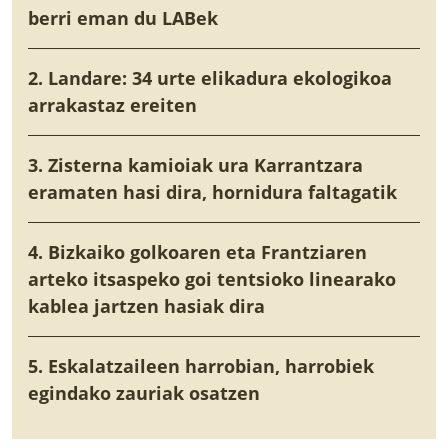
berri eman du LABek
2. Landare: 34 urte elikadura ekologikoa
arrakastaz ereiten
3. Zisterna kamioiak ura Karrantzara
eramaten hasi dira, hornidura faltagatik
4. Bizkaiko golkoaren eta Frantziaren
arteko itsaspeko goi tentsioko linearako
kablea jartzen hasiak dira
5. Eskalatzaileen harrobian, harrobiek
egindako zauriak osatzen