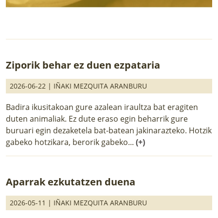
Ziporik behar ez duen ezpataria
2026-06-22 |
IÑAKI MEZQUITA ARANBURU
Badira ikusitakoan gure azalean iraultza bat eragiten
duten animaliak. Ez dute eraso egin beharrik gure
buruari egin dezaketela bat-batean jakinarazteko. Hotzik
gabeko hotzikara, berorik gabeko...
(+)
Aparrak ezkutatzen duena
2026-05-11 |
IÑAKI MEZQUITA ARANBURU