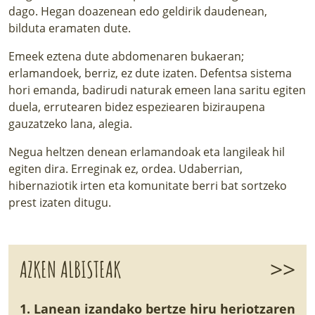
dago. Hegan doazenean edo geldirik daudenean,
bilduta eramaten dute.
Emeek eztena dute abdomenaren bukaeran;
erlamandoek, berriz, ez dute izaten. Defentsa sistema
hori emanda, badirudi naturak emeen lana saritu egiten
duela, errutearen bidez espeziearen biziraupena
gauzatzeko lana, alegia.
Negua heltzen denean erlamandoak eta langileak hil
egiten dira. Erreginak ez, ordea. Udaberrian,
hibernaziotik irten eta komunitate berri bat sortzeko
prest izaten ditugu.
>>
AZKEN ALBISTEAK
1. Lanean izandako bertze hiru heriotzaren