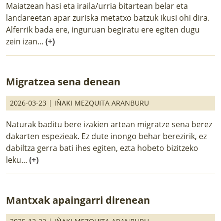
Maiatzean hasi eta iraila/urria bitartean belar eta
landareetan apar zuriska metatxo batzuk ikusi ohi dira.
Alferrik bada ere, inguruan begiratu ere egiten dugu
zein izan...
(+)
Migratzea sena denean
2026-03-23 |
IÑAKI MEZQUITA ARANBURU
Naturak baditu bere izakien artean migratze sena berez
dakarten espezieak. Ez dute inongo behar berezirik, ez
dabiltza gerra bati ihes egiten, ezta hobeto bizitzeko
leku...
(+)
Mantxak apaingarri direnean