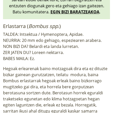
entzuten diogunak gero eta gehiago izan gaitezen.
Batu komunitatera.
EGIN BIZI BARATZEAKOA
.
Erlastarra (
Bombus spp
.)
TALDEA: Intsektua / Hymenoptera, Apidae.
NEURRIA: 20 mm edo gehiago, espeziearen arabera.
NON BIZI DA? Belardi eta landa lurretan.
ZER JATEN DU? Loreen nektarra.
BABES MAILA: Ez.
Hegoak erlearenak baino motzagoak dira eta ez dituzte
bizkar gainean gurutzatzen, teilatu modura, baina
Bombus erlastarrak hegoak erleak baino bizkorrago
mugitzeko gai dira, eta horrela bere gorputzean
berotasuna sortzen dute. Berotasun horrek eguraldi
traketseko egunetan edo klima hotzagoetan hegan
egiten laguntzen die, erleak ez bezala. Horregatik,
sarritan ikusi ahal ditugu eguraldi kaskar samarra