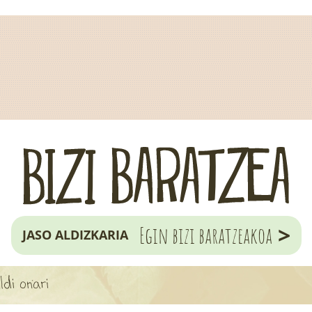
>
Egin bizi baratzeakoa
JASO ALDIZKARIA
ldi onari