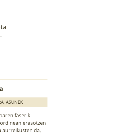
eta
-
ra
RA
,
ASUNEK
oaren faserik
gordinean erasotzen
a aurreikusten da,