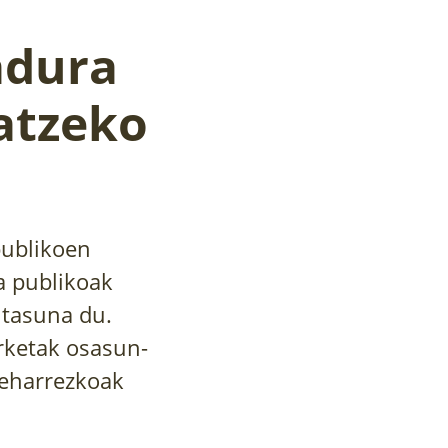
adura
atzeko
publikoen
ta publikoak
itasuna du.
rketak osasun-
beharrezkoak