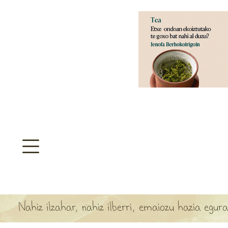
aratzeakoa
>
SULTATEGIA
TA ARBOLA APARTEN MAPA
Nahiz ilzahar, nahiz ilberri, emaiozu hazia egura