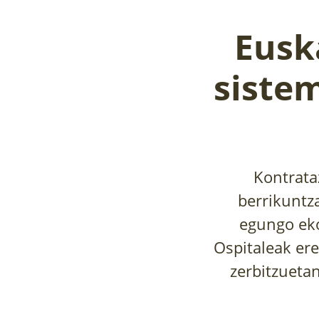
Eusk
siste
Kontrata
berrikuntza
egungo eko
Ospitaleak er
zerbitzueta