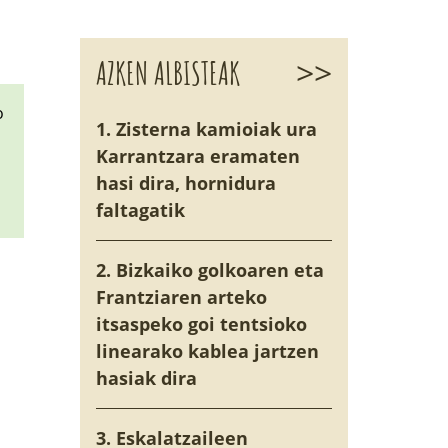
>>
AZKEN ALBISTEAK
o
1. Zisterna kamioiak ura
Karrantzara eramaten
hasi dira, hornidura
faltagatik
2. Bizkaiko golkoaren eta
Frantziaren arteko
itsaspeko goi tentsioko
linearako kablea jartzen
hasiak dira
3. Eskalatzaileen