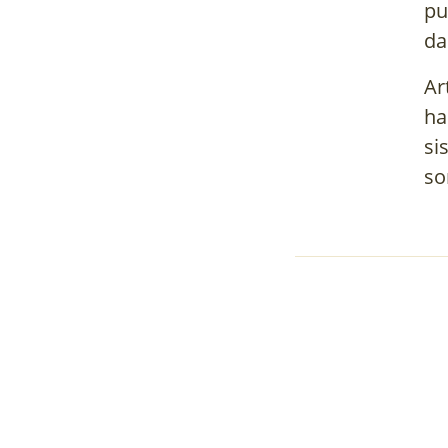
pu
da
Ar
ha
si
so