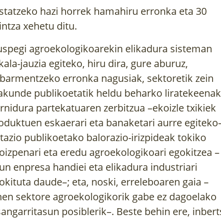
statzeko hazi horrek hamahiru erronka eta 30
intza xehetu ditu.
uspegi agroekologikoarekin elikadura sisteman
kala-jauzia egiteko, hiru dira, gure aburuz,
barmentzeko erronka nagusiak, sektoretik zein
akunde publikoetatik heldu beharko liratekeenak
rnidura partekatuaren zerbitzua –ekoizle txikiek
oduktuen eskaerari eta banaketari aurre egiteko–
zitazio publikoetako balorazio-irizpideak tokiko
oizpenari eta eredu agroekologikoari egokitzea –
un enpresa handiei eta elikadura industriari
okituta daude–; eta, noski, erreleboaren gaia –
hen sektore agroekologikorik gabe ez dagoelako
sangarritasun posiblerik–. Beste behin ere, inbert