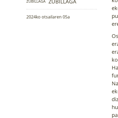
ko
ZUBILLAGA
ek
pu
2024ko otsailaren 05a
er
Os
er
er
ko
Ha
fu
Na
ek
di
hu
pa