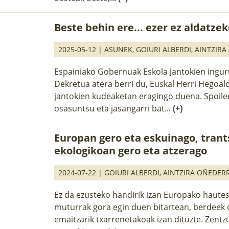
Beste behin ere... ezer ez aldatze
2025-05-12 |
ASUNEK
,
GOIURI ALBERDI
,
AINTZIRA
Espainiako Gobernuak Eskola Jantokien ingu
Dekretua atera berri du, Euskal Herri Hegoal
jantokien kudeaketan eragingo duena. Spoiler
osasuntsu eta jasangarri bat...
(+)
Europan gero eta eskuinago, trant
ekologikoan gero eta atzerago
2024-07-22 |
GOIURI ALBERDI
,
AINTZIRA OÑEDER
Ez da ezusteko handirik izan Europako haute
muturrak gora egin duen bitartean, berdeek 
emaitzarik txarrenetakoak izan dituzte. Zentz