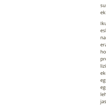
su
ek
Ik
es
na
er
ho
pr
li
ek
eg
eg
le
ja