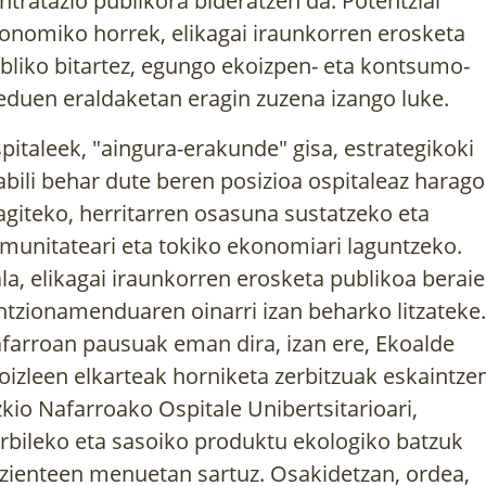
ntratazio publikora bideratzen da. Potentzial
onomiko horrek, elikagai iraunkorren erosketa
bliko bitartez, egungo ekoizpen- eta kontsumo-
eduen eraldaketan eragin zuzena izango luke.
pitaleek, "aingura-erakunde" gisa, estrategikoki
abili behar dute beren posizioa ospitaleaz harago
agiteko, herritarren osasuna sustatzeko eta
munitateari eta tokiko ekonomiari laguntzeko.
la, elikagai iraunkorren erosketa publikoa berai
ntzionamenduaren oinarri izan beharko litzateke.
farroan pausuak eman dira, izan ere, Ekoalde
oizleen elkarteak horniketa zerbitzuak eskaintze
zkio Nafarroako Ospitale Unibertsitarioari,
rbileko eta sasoiko produktu ekologiko batzuk
zienteen menuetan sartuz. Osakidetzan, ordea,