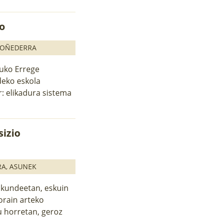
ko
 OÑEDERRA
ruko Errege
deko eskola
: elikadura sistema
sizio
RA
,
ASUNEK
skundeetan, eskuin
orain arteko
u horretan, geroz