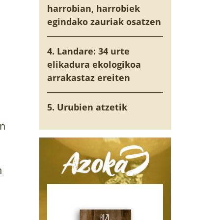
harrobian, harrobiek
egindako zauriak osatzen
4. Landare: 34 urte
elikadura ekologikoa
arrakastaz ereiten
5. Urubien atzetik
en
n