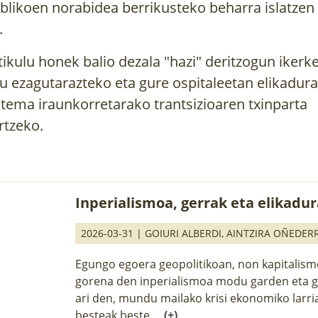
blikoen norabidea berrikusteko beharra islatzen
.
tikulu honek balio dezala "hazi" deritzogun ikerk
u ezagutarazteko eta gure ospitaleetan elikadura
stema iraunkorretarako trantsizioaren txinparta
rtzeko.
Inperialismoa, gerrak eta elikadu
2026-03-31 |
GOIURI ALBERDI
,
AINTZIRA OÑEDER
Egungo egoera geopolitikoan, non kapitalism
gorena den inperialismoa modu garden eta 
ari den, mundu mailako krisi ekonomiko larri
besteak beste,...
(+)