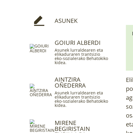
ASUNEK
GOIURI ALBERDI
Asunek lurraldearen eta
elikaduraren trantsizio
eko-sozialerako Behatokiko
kidea.
AINTZIRA
El
OÑEDERRA
po
Asunek lurraldearen eta
ag
elikaduraren trantsizio
eko-sozialerako Behatokiko
kidea.
so
os
MIRENE
et
BEGIRISTAIN