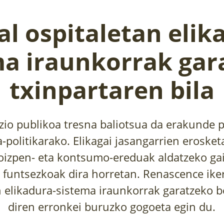
al ospitaletan elik
ma iraunkorrak gar
txinpartaren bila
zio publikoa tresna baliotsua da erakunde 
-politikarako. Elikagai jasangarrien eroske
izpen- eta kontsumo-ereduak aldatzeko ga
e funtsezkoak dira horretan. Renascence ike
n elikadura-sistema iraunkorrak garatzeko 
diren erronkei buruzko gogoeta egin du.