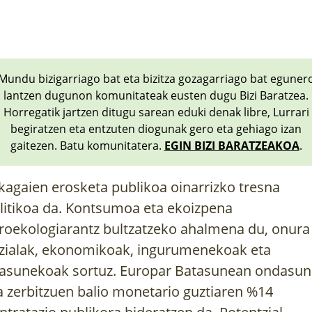
Mundu bizigarriago bat eta bizitza gozagarriago bat eguner
lantzen dugunon komunitateak eusten dugu Bizi Baratzea.
Horregatik jartzen ditugu sarean eduki denak libre, Lurrari
begiratzen eta entzuten diogunak gero eta gehiago izan
gaitezen. Batu komunitatera.
EGIN BIZI BARATZEAKOA
.
ikagaien erosketa publikoa oinarrizko tresna
litikoa da. Kontsumoa eta ekoizpena
roekologiarantz bultzatzeko ahalmena du, onura
zialak, ekonomikoak, ingurumenekoak eta
asunekoak sortuz. Europar Batasunean ondasun
a zerbitzuen balio monetario guztiaren %14