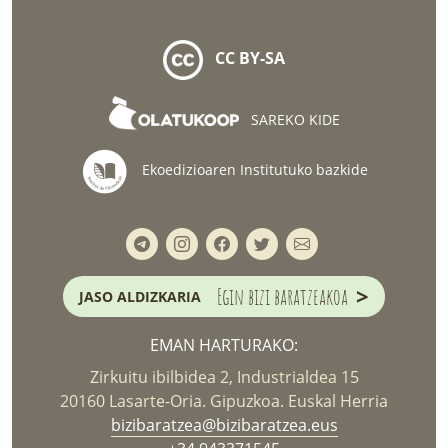
CC BY-SA
SAREKO KIDE
Ekoedizioaren Institutuko bazkide
>
Egin bizi baratzeakoa
JASO ALDIZKARIA
EMAN HARTURAKO:
Zirkuitu ibilbidea 2, Industrialdea 15
20160 Lasarte-Oria. Gipuzkoa. Euskal Herria
bizibaratzea@bizibaratzea.eus