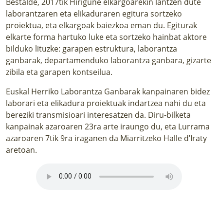
Bestalde, 2017tik Hirigune elkargoarekin lantzen dute
laborantzaren eta elikaduraren egitura sortzeko
proiektua, eta elkargoak baiezkoa eman du. Egiturak
elkarte forma hartuko luke eta sortzeko hainbat aktore
bilduko lituzke: garapen estruktura, laborantza
ganbarak, departamenduko laborantza ganbara, gizarte
zibila eta garapen kontseilua.
Euskal Herriko Laborantza Ganbarak kanpainaren bidez
laborari eta elikadura proiektuak indartzea nahi du eta
bereziki transmisioari interesatzen da. Diru-bilketa
kanpainak azaroaren 23ra arte iraungo du, eta Lurrama
azaroaren 7tik 9ra iraganen da Miarritzeko Halle d’Iraty
aretoan.