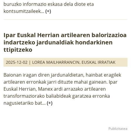
buruzko informazio eskasa dela diote eta
kontsumitzaileek...
(+)
Ipar Euskal Herrian artilearen balorizazioa
indartzeko jardunaldiak hondarkinen
ttipitzeko
2025-12-02 |
LOREA MAILHARRANCIN
,
EUSKAL IRRATIAK
Baionan iragan diren jardunaldietan, hainbat eragilek
artilearen erronkak jarri dituzte mahai gainean. Ipar
Euskal Herrian, Manex ardi arrazako artilearen
transformaziorako baliabideak garatzea erronka
nagusietariko bat...
(+)