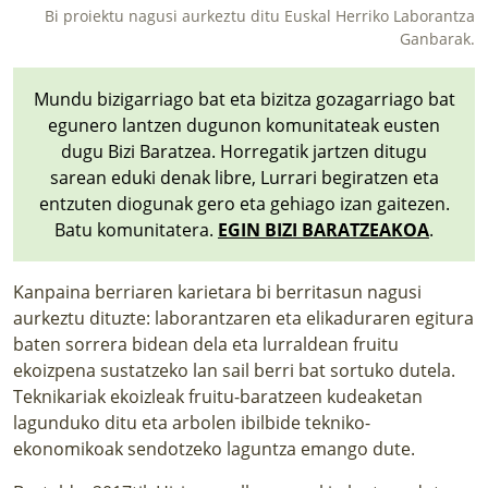
Bi proiektu nagusi aurkeztu ditu Euskal Herriko Laborantza
Ganbarak.
Mundu bizigarriago bat eta bizitza gozagarriago bat
egunero lantzen dugunon komunitateak eusten
dugu Bizi Baratzea. Horregatik jartzen ditugu
sarean eduki denak libre, Lurrari begiratzen eta
entzuten diogunak gero eta gehiago izan gaitezen.
Batu komunitatera.
EGIN BIZI BARATZEAKOA
.
Kanpaina berriaren karietara bi berritasun nagusi
aurkeztu dituzte: laborantzaren eta elikaduraren egitura
baten sorrera bidean dela eta lurraldean fruitu
ekoizpena sustatzeko lan sail berri bat sortuko dutela.
Teknikariak ekoizleak fruitu-baratzeen kudeaketan
lagunduko ditu eta arbolen ibilbide tekniko-
ekonomikoak sendotzeko laguntza emango dute.