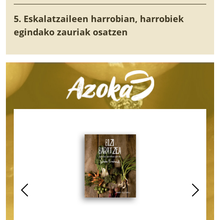
5. Eskalatzaileen harrobian, harrobiek
egindako zauriak osatzen