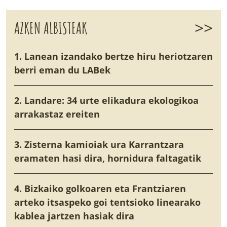
>>
AZKEN ALBISTEAK
1. Lanean izandako bertze hiru heriotzaren
berri eman du LABek
2. Landare: 34 urte elikadura ekologikoa
arrakastaz ereiten
3. Zisterna kamioiak ura Karrantzara
eramaten hasi dira, hornidura faltagatik
4. Bizkaiko golkoaren eta Frantziaren
arteko itsaspeko goi tentsioko linearako
kablea jartzen hasiak dira