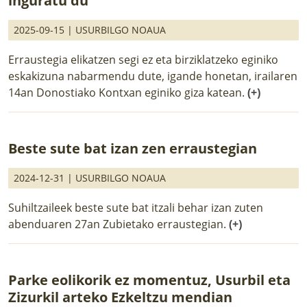
inguratu du
2025-09-15 |
USURBILGO NOAUA
Erraustegia elikatzen segi ez eta birziklatzeko eginiko
eskakizuna nabarmendu dute, igande honetan, irailaren
14an Donostiako Kontxan eginiko giza katean.
(+)
Beste sute bat izan zen erraustegian
2024-12-31 |
USURBILGO NOAUA
Suhiltzaileek beste sute bat itzali behar izan zuten
abenduaren 27an Zubietako erraustegian.
(+)
Parke eolikorik ez momentuz, Usurbil eta
Zizurkil arteko Ezkeltzu mendian