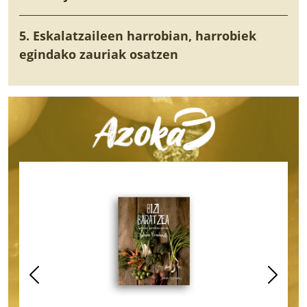
5. Eskalatzaileen harrobian, harrobiek
egindako zauriak osatzen