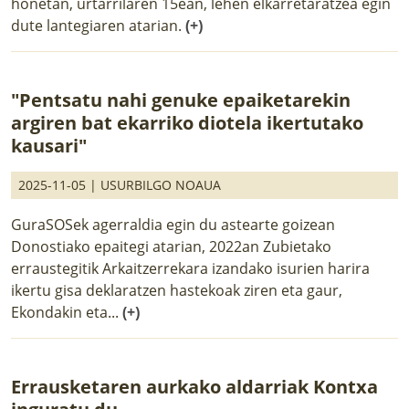
honetan, urtarrilaren 15ean, lehen elkarretaratzea egin
dute lantegiaren atarian.
(+)
"Pentsatu nahi genuke epaiketarekin
argiren bat ekarriko diotela ikertutako
kausari"
2025-11-05 |
USURBILGO NOAUA
GuraSOSek agerraldia egin du astearte goizean
Donostiako epaitegi atarian, 2022an Zubietako
erraustegitik Arkaitzerrekara izandako isurien harira
ikertu gisa deklaratzen hastekoak ziren eta gaur,
Ekondakin eta...
(+)
Errausketaren aurkako aldarriak Kontxa