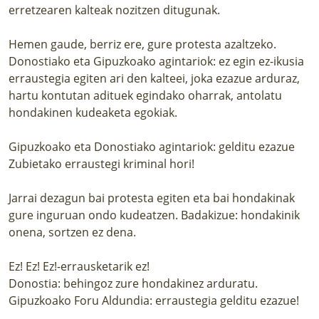
erretzearen kalteak nozitzen ditugunak.
Hemen gaude, berriz ere, gure protesta azaltzeko.
Donostiako eta Gipuzkoako agintariok: ez egin ez-ikusia
erraustegia egiten ari den kalteei, joka ezazue arduraz,
hartu kontutan adituek egindako oharrak, antolatu
hondakinen kudeaketa egokiak.
Gipuzkoako eta Donostiako agintariok: gelditu ezazue
Zubietako erraustegi kriminal hori!
Jarrai dezagun bai protesta egiten eta bai hondakinak
gure inguruan ondo kudeatzen. Badakizue: hondakinik
onena, sortzen ez dena.
Ez! Ez! Ez!-errausketarik ez!
Donostia: behingoz zure hondakinez arduratu.
Gipuzkoako Foru Aldundia: erraustegia gelditu ezazue!