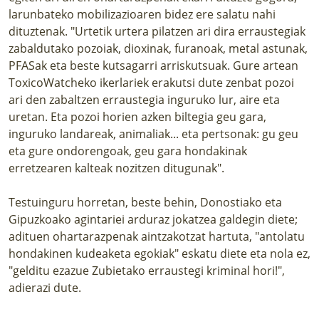
larunbateko mobilizazioaren bidez ere salatu nahi
dituztenak. "Urtetik urtera pilatzen ari dira erraustegiak
zabaldutako pozoiak, dioxinak, furanoak, metal astunak,
PFASak eta beste kutsagarri arriskutsuak. Gure artean
ToxicoWatcheko ikerlariek erakutsi dute zenbat pozoi
ari den zabaltzen erraustegia inguruko lur, aire eta
uretan. Eta pozoi horien azken biltegia geu gara,
inguruko landareak, animaliak... eta pertsonak: gu geu
eta gure ondorengoak, geu gara hondakinak
erretzearen kalteak nozitzen ditugunak".
Testuinguru horretan, beste behin, Donostiako eta
Gipuzkoako agintariei arduraz jokatzea galdegin diete;
adituen ohartarazpenak aintzakotzat hartuta, "antolatu
hondakinen kudeaketa egokiak" eskatu diete eta nola ez,
"gelditu ezazue Zubietako erraustegi kriminal hori!",
adierazi dute.