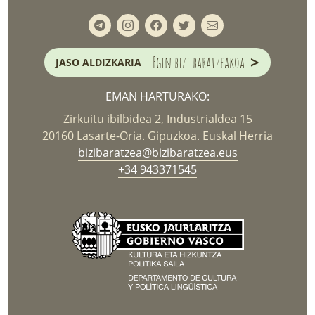
>
Egin bizi baratzeakoa
JASO ALDIZKARIA
EMAN HARTURAKO:
Zirkuitu ibilbidea 2, Industrialdea 15
20160 Lasarte-Oria. Gipuzkoa. Euskal Herria
bizibaratzea@bizibaratzea.eus
+34 943371545