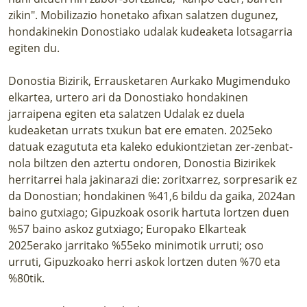
zikin". Mobilizazio honetako afixan salatzen dugunez,
hondakinekin Donostiako udalak kudeaketa lotsagarria
egiten du.
Donostia Bizirik, Errausketaren Aurkako Mugimenduko
elkartea, urtero ari da Donostiako hondakinen
jarraipena egiten eta salatzen Udalak ez duela
kudeaketan urrats txukun bat ere ematen. 2025eko
datuak ezagututa eta kaleko edukiontzietan zer-zenbat-
nola biltzen den aztertu ondoren, Donostia Bizirikek
herritarrei hala jakinarazi die: zoritxarrez, sorpresarik ez
da Donostian; hondakinen %41,6 bildu da gaika, 2024an
baino gutxiago; Gipuzkoak osorik hartuta lortzen duen
%57 baino askoz gutxiago; Europako Elkarteak
2025erako jarritako %55eko minimotik urruti; oso
urruti, Gipuzkoako herri askok lortzen duten %70 eta
%80tik.