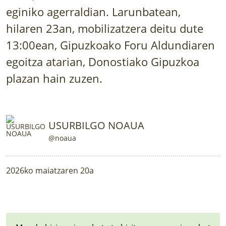
LURRAREN AGENDA
eginiko agerraldian. Larunbatean,
hilaren 23an, mobilizatzera deitu dute
AZOKA
13:00ean, Gipuzkoako Foru Aldundiaren
egoitza atarian, Donostiako Gipuzkoa
plazan hain zuzen.
USURBILGO NOAUA
@noaua
2026ko maiatzaren 20a