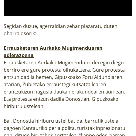
Segidan duzue, agerraldian zehar plazaratu duten
oharra osorik:
Errausketaren Aurkako Mugimenduaren
adierazpena
Errausketaren Aurkako Mugimendutik dei egin diegu
berriro ere gure protesta oihukatzera. Gure protesta
entzun dadila hemen, Gipuzkoako Foru Aldundiaren
atarian, Zubietako erraustegi kutsatzailearen
erantzukizun nagusia daukan erakundearen aurrean.
Eta protesta entzun dadila Donostian, Gipuzkoako
hiriburu ustelean.
Bai, Donostia hiriburu ustel bat da, barrutik ustela
dagoen Kantauriko perla polita, turistak inpresionatu
nahi dituen hiri zabor-sortzailea, "kanpo eder, barren