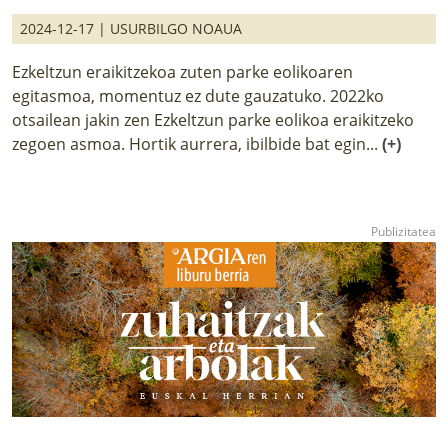
2024-12-17 |
USURBILGO NOAUA
Ezkeltzun eraikitzekoa zuten parke eolikoaren
egitasmoa, momentuz ez dute gauzatuko. 2022ko
otsailean jakin zen Ezkeltzun parke eolikoa eraikitzeko
zegoen asmoa. Hortik aurrera, ibilbide bat egin...
(+)