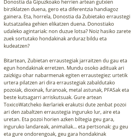
Donostia da Gipuzkoako herrien artean gutxien
birziklatzen duena, gero eta diferentzia handiagoz
gainera. Eta, horrela, Donostia da Zubietako erraustegi
kutsatzailea gehien elikatzen duena. Donostiako
udaleko agintariak: non duzue lotsa? Noiz hasiko zarete
zuek sortutako hondakinak arduraz bildu eta
kudeatzen?
Bitartean, Zubietan erraustegiak jarraitzen du gau eta
egun hondakinak erretzen. Mundu osoko adituak ari
zaizkigu ohar nabarmenak egiten erraustegiez: urtetik
urtera pilatzen ari dira erraustegiak zabaldutako
pozoiak, dioxinak, furanoak, metal astunak, PFASak eta
beste kutsagarri arriskutsuak. Gure artean
ToxicoWatcheko ikerlariek erakutsi dute zenbat pozoi
ari den zabaltzen erraustegia inguruko lur, aire eta
uretan. Eta pozoi horien azken biltegia geu gara,
inguruko landareak, animaliak... eta pertsonak: gu geu
eta gure ondorengoak, geu gara hondakinak