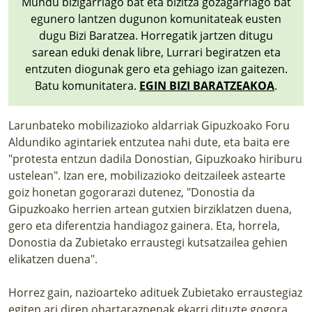
Mundu bizigarriago bat eta bizitza gozagarriago bat
egunero lantzen dugunon komunitateak eusten
dugu Bizi Baratzea. Horregatik jartzen ditugu
sarean eduki denak libre, Lurrari begiratzen eta
entzuten diogunak gero eta gehiago izan gaitezen.
Batu komunitatera.
EGIN BIZI BARATZEAKOA
.
Larunbateko mobilizazioko aldarriak Gipuzkoako Foru
Aldundiko agintariek entzutea nahi dute, eta baita ere
"protesta entzun dadila Donostian, Gipuzkoako hiriburu
ustelean". Izan ere, mobilizazioko deitzaileek astearte
goiz honetan gogorarazi dutenez, "Donostia da
Gipuzkoako herrien artean gutxien birziklatzen duena,
gero eta diferentzia handiagoz gainera. Eta, horrela,
Donostia da Zubietako erraustegi kutsatzailea gehien
elikatzen duena".
Horrez gain, nazioarteko adituek Zubietako erraustegiaz
egiten ari diren ohartarazpenak ekarri dituzte gogora,