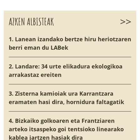
>>
AZKEN ALBISTEAK
1. Lanean izandako bertze hiru heriotzaren
berri eman du LABek
2. Landare: 34 urte elikadura ekologikoa
arrakastaz ereiten
3. Zisterna kamioiak ura Karrantzara
eramaten hasi dira, hornidura faltagatik
4. Bizkaiko golkoaren eta Frantziaren
arteko itsaspeko goi tentsioko linearako
kablea jartzen hasiak dira