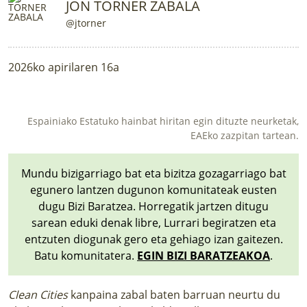
JON TORNER ZABALA
@jtorner
2026ko apirilaren 16a
Espainiako Estatuko hainbat hiritan egin dituzte neurketak,
EAEko zazpitan tartean.
Mundu bizigarriago bat eta bizitza gozagarriago bat
egunero lantzen dugunon komunitateak eusten
dugu Bizi Baratzea. Horregatik jartzen ditugu
sarean eduki denak libre, Lurrari begiratzen eta
entzuten diogunak gero eta gehiago izan gaitezen.
Batu komunitatera.
EGIN BIZI BARATZEAKOA
.
Clean Cities
kanpaina zabal baten barruan neurtu du