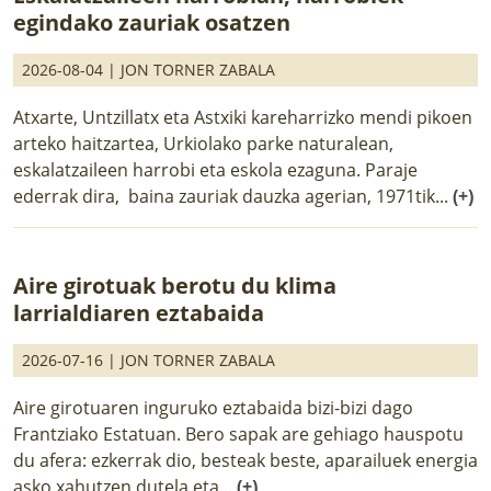
egindako zauriak osatzen
2026-08-04 |
JON TORNER ZABALA
Atxarte, Untzillatx eta Astxiki kareharrizko mendi pikoen
arteko haitzartea, Urkiolako parke naturalean,
eskalatzaileen harrobi eta eskola ezaguna. Paraje
ederrak dira, baina zauriak dauzka agerian, 1971tik...
(+)
Aire girotuak berotu du klima
larrialdiaren eztabaida
2026-07-16 |
JON TORNER ZABALA
Aire girotuaren inguruko eztabaida bizi-bizi dago
Frantziako Estatuan. Bero sapak are gehiago hauspotu
du afera: ezkerrak dio, besteak beste, aparailuek energia
asko xahutzen dutela eta...
(+)