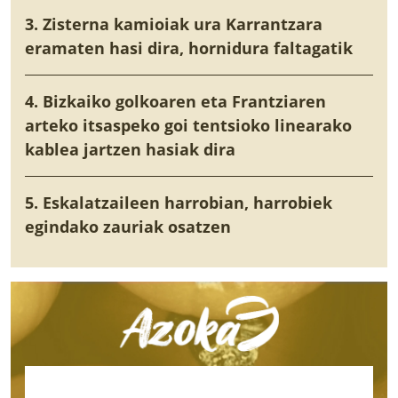
3. Zisterna kamioiak ura Karrantzara
eramaten hasi dira, hornidura faltagatik
4. Bizkaiko golkoaren eta Frantziaren
arteko itsaspeko goi tentsioko linearako
kablea jartzen hasiak dira
5. Eskalatzaileen harrobian, harrobiek
egindako zauriak osatzen