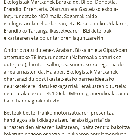
Ekologistak Martxanek Barakaldo, Bilbo, Donostia,
Erandio, Errenteria, Oiartzun eta Gasteizko eskola-
inguruneetako NO2 maila, Sagarrak talde
ekologistarekin elkarlanean, eta Barakaldoko Udalaren,
Erandioko Tartanga ikastetxearen, Bizikleteroak
elkartearen eta boluntarioren laguntzarekin.
Ondorioztatu dutenez, Araban, Bizkaian eta Gipuzkoan
aztertutako 78 inguruneetan (
Nafarroako daturik ez
dute jaso
), hirutan salbu, osasunerako kaltegarria den
airea arnasten da. Halaber,
Ekologistak Martxanek
ohartarazi du
bost ikastetxetako barnealdeetako
neurketek ere "datu kezkagarriak" erakusten dituztela:
neurtutako lekuen % 100ek OMEren gomendioak baino
balio handiagoak dituzte.
Besteak beste, trafiko motorizatuaren presentzia
handiagoa ala txikiagoa izan, "erabakigarria" da
arnasten den airearen kalitatean, "baita zentro bakoitza
kokatuta dagoen espazio publikoaren antolamenduan