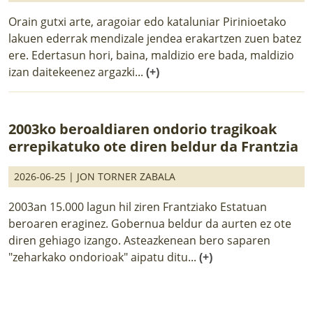
Orain gutxi arte, aragoiar edo kataluniar Pirinioetako
lakuen ederrak mendizale jendea erakartzen zuen batez
ere. Edertasun hori, baina, maldizio ere bada, maldizio
izan daitekeenez argazki...
(+)
2003ko beroaldiaren ondorio tragikoak
errepikatuko ote diren beldur da Frantzia
2026-06-25 |
JON TORNER ZABALA
2003an 15.000 lagun hil ziren Frantziako Estatuan
beroaren eraginez. Gobernua beldur da aurten ez ote
diren gehiago izango. Asteazkenean bero saparen
"zeharkako ondorioak" aipatu ditu...
(+)