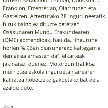
LURRAREN AGENDA
Erandion, Errenterian, Oiartzunen eta
Gasteizen. Aztertutako 78 inguruneetatik
AZOKA
hiruk baino ez dituzte betetzen
Osasunaren Mundu Erakundearen
(OME) gomendioak, hau da, "ingurune
horien % 96an osasunerako kaltegarria
den airea arnasten da", elkarteak
jakinarazi duenez. Motordun trafikoa
murriztea eskola inguruetan airearen
kalitatea hobetzeko gakoetako bat dela
azaldu dute.