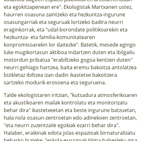
eta egokitzapenean ere". Ekologistak Martxanen ustez,
haurren osasuna zaintzeko eta hezkuntza-ingurune
osasungarriak eta seguruak lortzeko badira neurri
eraginkorrak, eta "udal-borondate politikoarekin eta
hezkuntza- eta familia-komunitatearen
konpromisoarekin lor daitezke". Batetik, mesede egingo
luke mugikortasun aktiboa indartzen duten eta ibilgailu
motordun pribatua "erabiltzeko gogoa kentzen duten"
neurri gehiago hartzea, baita eremu bakoitza antolatzea
bizikletaz ibiltzea izan dadin ikastetxe bakoitzera
sartzeko modurik erosoena eta seguruena.
Talde ekologistaren iritzian, "kutsadura atmosferikoaren
eta akustikoaren mailak kontrolatu eta monitorizatu
behar dira" ikastetxeetan eta beste ingurune batzuetan,
hala nola osasun-zentroetan edo adinekoen zentroetan,
"eta neurri zuzentzaile egokiak ezarri behar dira".
Halaber, eraikinak edota jolas-espazioak birnaturalizatu
beharko lirateke, "eskola-espazioak klima-babesleku gisa