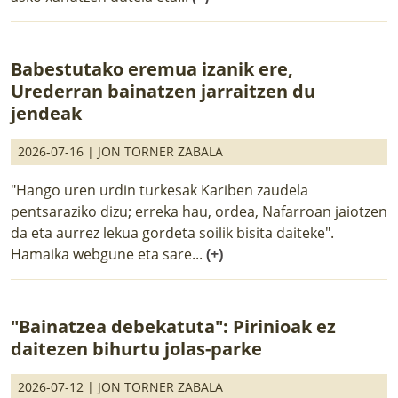
Babestutako eremua izanik ere,
Urederran bainatzen jarraitzen du
jendeak
2026-07-16 |
JON TORNER ZABALA
"Hango uren urdin turkesak Kariben zaudela
pentsaraziko dizu; erreka hau, ordea, Nafarroan jaiotzen
da eta aurrez lekua gordeta soilik bisita daiteke".
Hamaika webgune eta sare...
(+)
"Bainatzea debekatuta": Pirinioak ez
daitezen bihurtu jolas-parke
2026-07-12 |
JON TORNER ZABALA