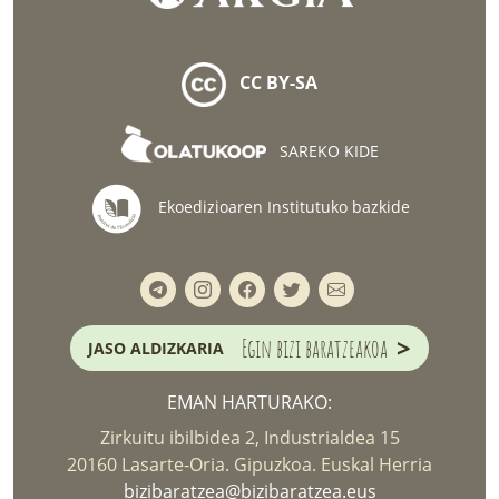
CC BY-SA
SAREKO KIDE
Ekoedizioaren Institutuko bazkide
>
Egin bizi baratzeakoa
JASO ALDIZKARIA
EMAN HARTURAKO:
Zirkuitu ibilbidea 2, Industrialdea 15
20160 Lasarte-Oria. Gipuzkoa. Euskal Herria
bizibaratzea@bizibaratzea.eus