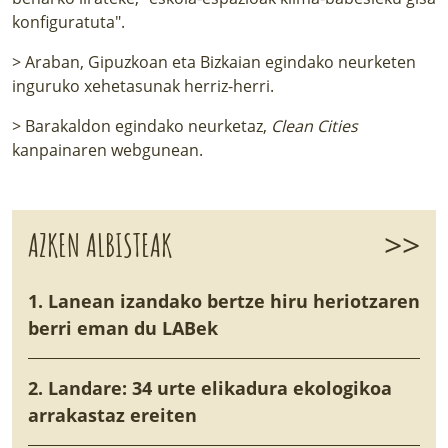
konfiguratuta".
>
Araban, Gipuzkoan eta Bizkaian egindako neurketen
inguruko xehetasunak herriz-herri
.
>
Barakaldon egindako neurketaz,
Clean Cities
kanpainaren webgunean
.
>>
AZKEN ALBISTEAK
1. Lanean izandako bertze hiru heriotzaren
berri eman du LABek
2. Landare: 34 urte elikadura ekologikoa
arrakastaz ereiten