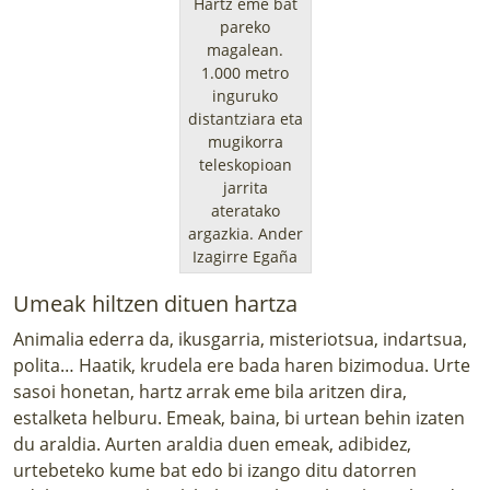
Hartz eme bat
pareko
magalean.
1.000 metro
inguruko
distantziara eta
mugikorra
teleskopioan
jarrita
ateratako
argazkia.
Ander
Izagirre Egaña
Umeak hiltzen dituen hartza
Animalia ederra da, ikusgarria, misteriotsua, indartsua,
polita… Haatik, krudela ere bada haren bizimodua. Urte
sasoi honetan, hartz arrak eme bila aritzen dira,
estalketa helburu. Emeak, baina, bi urtean behin izaten
du araldia. Aurten araldia duen emeak, adibidez,
urtebeteko kume bat edo bi izango ditu datorren