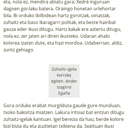
eta, nola ez, mendira abiatu gara; Xedré inguruan
dagoen goi-laku batera. Oraingo honetan urlehortar
bila. Bi orduko ibilbidean hartz gorotzak, oinatzak,
zuhaitz eta baso ikaragarri politak, eta beste hainbat
gauza eder ikusi ditugu. Hartz kakak ere aztertu ditugu,
nola ez, zer jaten ari diren ikusteko. Udaran ahabi
kolorea izaten dute, eta hazi mordoa. Udaberrian, aldiz,
zuntz gehiago.
Zuhaitz-igela
korroka
egiten.
Ander
Izagirre
Egaña
Gora orduko erabat murgilduta gaude gure munduan,
txoko bakoitza miatzen. Lakura iritsiaz bat entzun ditugu
zuhaitz-igelak kantuan. Igel berezia da hau; berde kolore
bizi-bizia du eta guztietan txikiena da. Segituan ikusi