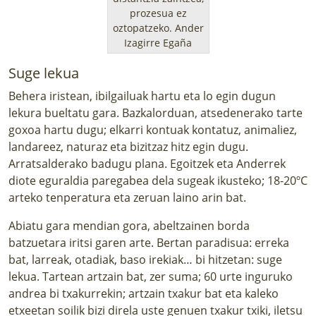
prozesua ez
oztopatzeko.
Ander
Izagirre Egaña
Suge lekua
Behera iristean, ibilgailuak hartu eta lo egin dugun
lekura bueltatu gara. Bazkalorduan, atsedenerako tarte
goxoa hartu dugu; elkarri kontuak kontatuz, animaliez,
landareez, naturaz eta bizitzaz hitz egin dugu.
Arratsalderako badugu plana. Egoitzek eta Anderrek
diote eguraldia paregabea dela sugeak ikusteko; 18-20ºC
arteko tenperatura eta zeruan laino arin bat.
Abiatu gara mendian gora, abeltzainen borda
batzuetara iritsi garen arte. Bertan paradisua: erreka
bat, larreak, otadiak, baso irekiak… bi hitzetan: suge
lekua. Tartean artzain bat, zer suma; 60 urte inguruko
andrea bi txakurrekin; artzain txakur bat eta kaleko
etxeetan soilik bizi direla uste genuen txakur txiki, iletsu