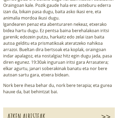
Oraingoan kale. Pozik gaude hala ere: asteburu ederra
izan da, bikain pasa dugu, baita asko ikasi ere, eta
animalia mordoa ikusi dugu.
Igandearen penaz eta abenturaren nekeaz, etxerako
bidea hartu dugu. Ez pentsa baina berehalakoan iritsi
garenik; edozein putzu, harkaitz edo zelai izan baita
autoa gelditu eta prismatikoak ateratzeko nahikoa
arrazoi. Bueltan dira bertsoak eta koplak, oraingoan
indar apalagoz, eta nostalgiaz hitz egin dugu jada, pasa
diren egunez. 19:30ak inguruan iritsi gara Arrasatera;
elkar agurtu, janari soberakinak banatu eta nor bere
autoan sartu gara, etxera bidean.
Nork bere ihesa behar du, nork bere terapia; eta gurea
hauxe da, bat behintzat bai.
>>
AZKEN ALBISTEAK