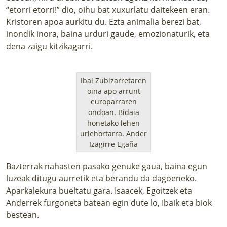
“etorri etorri!” dio, oihu bat xuxurlatu daitekeen eran.
Kristoren apoa aurkitu du. Ezta animalia berezi bat,
inondik inora, baina urduri gaude, emozionaturik, eta
dena zaigu kitzikagarri.
Ibai Zubizarretaren
oina apo arrunt
europarraren
ondoan. Bidaia
honetako lehen
urlehortarra.
Ander
Izagirre Egaña
Bazterrak nahasten pasako genuke gaua, baina egun
luzeak ditugu aurretik eta berandu da dagoeneko.
Aparkalekura bueltatu gara. Isaacek, Egoitzek eta
Anderrek furgoneta batean egin dute lo, Ibaik eta biok
bestean.