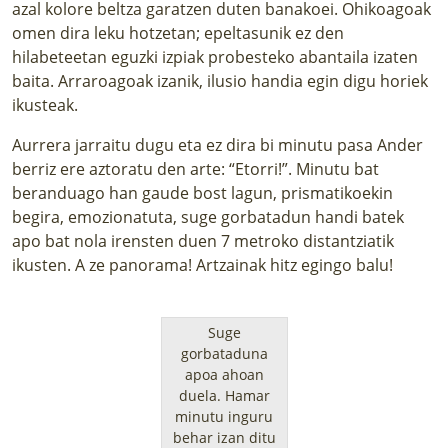
azal kolore beltza garatzen duten banakoei. Ohikoagoak
omen dira leku hotzetan; epeltasunik ez den
hilabeteetan eguzki izpiak probesteko abantaila izaten
baita. Arraroagoak izanik, ilusio handia egin digu horiek
ikusteak.
Aurrera jarraitu dugu eta ez dira bi minutu pasa Ander
berriz ere aztoratu den arte: “Etorri!”. Minutu bat
beranduago han gaude bost lagun, prismatikoekin
begira, emozionatuta, suge gorbatadun handi batek
apo bat nola irensten duen 7 metroko distantziatik
ikusten. A ze panorama! Artzainak hitz egingo balu!
Suge
gorbataduna
apoa ahoan
duela. Hamar
minutu inguru
behar izan ditu