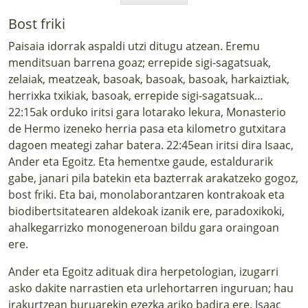
Bost friki
Paisaia idorrak aspaldi utzi ditugu atzean. Eremu
menditsuan barrena goaz; errepide sigi-sagatsuak,
zelaiak, meatzeak, basoak, basoak, basoak, harkaiztiak,
herrixka txikiak, basoak, errepide sigi-sagatsuak…
22:15ak orduko iritsi gara lotarako lekura, Monasterio
de Hermo izeneko herria pasa eta kilometro gutxitara
dagoen meategi zahar batera. 22:45ean iritsi dira Isaac,
Ander eta Egoitz. Eta hementxe gaude, estaldurarik
gabe, janari pila batekin eta bazterrak arakatzeko gogoz,
bost friki. Eta bai, monolaborantzaren kontrakoak eta
biodibertsitatearen aldekoak izanik ere, paradoxikoki,
ahalkegarrizko monogeneroan bildu gara oraingoan
ere.
Ander eta Egoitz adituak dira herpetologian, izugarri
asko dakite narrastien eta urlehortarren inguruan; hau
irakurtzean buruarekin ezezka ariko badira ere. Isaac