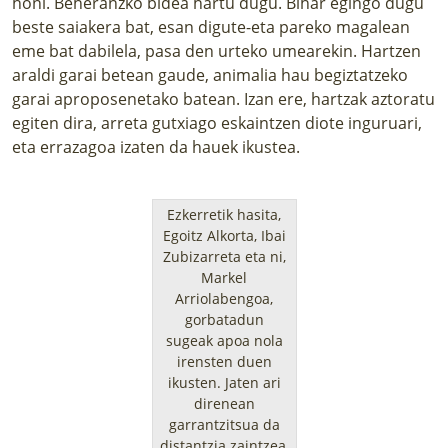
honi. Beheranzko bidea hartu dugu. Bihar egingo dugu
beste saiakera bat, esan digute-eta pareko magalean
eme bat dabilela, pasa den urteko umearekin. Hartzen
araldi garai betean gaude, animalia hau begiztatzeko
garai aproposenetako batean. Izan ere, hartzak aztoratu
egiten dira, arreta gutxiago eskaintzen diote inguruari,
eta errazagoa izaten da hauek ikustea.
Ezkerretik hasita,
Egoitz Alkorta, Ibai
Zubizarreta eta ni,
Markel
Arriolabengoa,
gorbatadun
sugeak apoa nola
irensten duen
ikusten. Jaten ari
direnean
garrantzitsua da
distantzia zaintzea,