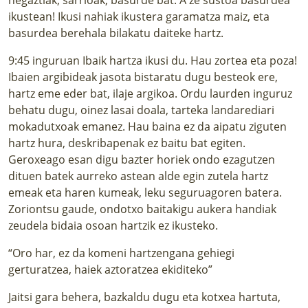
ikustean! Ikusi nahiak ikustera garamatza maiz, eta
basurdea berehala bilakatu daiteke hartz.
9:45 inguruan Ibaik hartza ikusi du. Hau zortea eta poza!
Ibaien argibideak jasota bistaratu dugu besteok ere,
hartz eme eder bat, ilaje argikoa. Ordu laurden inguruz
behatu dugu, oinez lasai doala, tarteka landarediari
mokadutxoak emanez. Hau baina ez da aipatu ziguten
hartz hura, deskribapenak ez baitu bat egiten.
Geroxeago esan digu bazter horiek ondo ezagutzen
dituen batek aurreko astean alde egin zutela hartz
emeak eta haren kumeak, leku seguruagoren batera.
Zoriontsu gaude, ondotxo baitakigu aukera handiak
zeudela bidaia osoan hartzik ez ikusteko.
“Oro har, ez da komeni hartzengana gehiegi
gerturatzea, haiek aztoratzea ekiditeko”
Jaitsi gara behera, bazkaldu dugu eta kotxea hartuta,