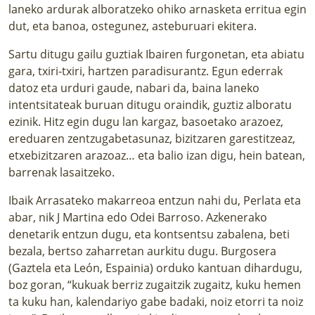
laneko ardurak alboratzeko ohiko arnasketa erritua egin
dut, eta banoa, ostegunez, asteburuari ekitera.
Sartu ditugu gailu guztiak Ibairen furgonetan, eta abiatu
gara, txiri-txiri, hartzen paradisurantz. Egun ederrak
datoz eta urduri gaude, nabari da, baina laneko
intentsitateak buruan ditugu oraindik, guztiz alboratu
ezinik. Hitz egin dugu lan kargaz, basoetako arazoez,
ereduaren zentzugabetasunaz, bizitzaren garestitzeaz,
etxebizitzaren arazoaz… eta balio izan digu, hein batean,
barrenak lasaitzeko.
Ibaik Arrasateko makarreoa entzun nahi du, Perlata eta
abar, nik J Martina edo Odei Barroso. Azkenerako
denetarik entzun dugu, eta kontsentsu zabalena, beti
bezala, bertso zaharretan aurkitu dugu. Burgosera
(Gaztela eta León, Espainia) orduko kantuan dihardugu,
boz goran, “kukuak berriz zugaitzik zugaitz, kuku hemen
ta kuku han, kalendariyo gabe badaki, noiz etorri ta noiz