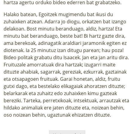
hartza agertu orduko bideo ederren bat grabatzeko.
Halako batean, Egoitzek mugimendu bat ikusi du
zuhaixken atzean. Adarra jo diogu, orkatzen bat izango
delakoan. Bost minutu beranduago, aldiz, hartza! Eta
minutu bat beranduago, beste bat! Bi hartz gazte dira,
ama berekoak, adinagatik araldiari jaramonik egiten ez
diotenak. Ia 25 minutuz izan ditugu parean; hau poza!
Bideo politak grabatu ditu Isaacek. Jan eta jan aritu dira.
Fruituzale amorratuak dira hartzak; izugarri maite
dituzte ahabiak, sagarrak, gereziak, ezkurrak, gaztainak
eta otsapagoen fruituak. Garai honetan, aldiz, fruitu
gutxi dago, eta bestelako elikagaiak ahoratzen dituzte;
belarkarak eta zuhaitz edo zuhaixken kimu gazteak
bereziki. Tarteka, perretxikoak, intsektuak, arrautzak eta
hildako animaliak ere jaten dituzte eta, noizean behin,
oso noizean behin, ugaztunak ehizatzen dituzte.