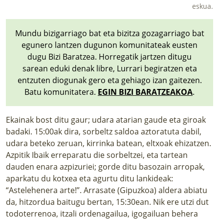
LURRAREN AGENDA
eskua.
AZOKA
Mundu bizigarriago bat eta bizitza gozagarriago bat
egunero lantzen dugunon komunitateak eusten
dugu Bizi Baratzea. Horregatik jartzen ditugu
sarean eduki denak libre, Lurrari begiratzen eta
entzuten diogunak gero eta gehiago izan gaitezen.
Batu komunitatera.
EGIN BIZI BARATZEAKOA
.
Ekainak bost ditu gaur; udara atarian gaude eta giroak
badaki. 15:00ak dira, sorbeltz saldoa aztoratuta dabil,
udara beteko zeruan, kirrinka batean, eltxoak ehizatzen.
Azpitik Ibaik erreparatu die sorbeltzei, eta tartean
dauden enara azpizuriei; gorde ditu basozain arropak,
aparkatu du kotxea eta agurtu ditu lankideak:
“Astelehenera arte!”. Arrasate (Gipuzkoa) aldera abiatu
da, hitzordua baitugu bertan, 15:30ean. Nik ere utzi dut
todoterrenoa, itzali ordenagailua, igogailuan behera