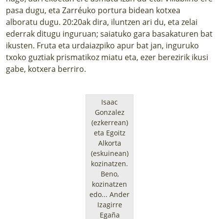
pasa dugu, eta Zarréuko portura bidean kotxea
alboratu dugu. 20:20ak dira, iluntzen ari du, eta zelai
ederrak ditugu inguruan; saiatuko gara basakaturen bat
ikusten. Fruta eta urdaiazpiko apur bat jan, inguruko
txoko guztiak prismatikoz miatu eta, ezer berezirik ikusi
gabe, kotxera berriro.
Isaac
Gonzalez
(ezkerrean)
eta Egoitz
Alkorta
(eskuinean)
kozinatzen.
Beno,
kozinatzen
edo...
Ander
Izagirre
Egaña