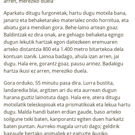
arren, mereziko duela”
Aparkatu ditugu furgonetak, hartu dugu motxila bana,
janariz eta behaketarako materialez ondo hornitua, eta
abiatu gara mendian gora. Behe-laino artean goaz.
Baldintzak ez dira onak, are gehiago behaketa egingo
dugun lekutik hartzak egon daitezkeen eremuaren
arteko distantzia 800 eta 1.400 metro bitartekoa dela
kontuan izanik. Lainoa badago, ahula izan arren, jai
dugu. Hala ere, gorantz goaz, pausu arinez. Badakigu
hartza ikusi ez arren, mereziko duela.
Gora orduko, 55 minutu pasa dira. Lurra bustita,
landaredia blai, argitzen ari du eta aurrean dugun
harana guztiz lainotuta dago. Hala ere, atera ditugu
motxilatik teleskopioak eta prismatikoak eta lekua hartu
dugu. Malda handi baten erdian gaude, baso arteko
soilgune txiki baten, kanporantz egiten duen harkaitz
baten puntan. Aurreko magala urruti dago; geldirik
bagaude bertako animaliek ez gaituzte ikusiko.