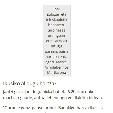
Ibai
Zubizarreta
teleskopiotik
behatzen.
Giro hezea
oraingoan
ere, sarrioak
ditugu
parean, baina
hartzik ez da
ageri.
Markel
Arriolabengoa
Martiarena
Ikusiko al dugu hartza?
Jantzi gara, jan dugu pixka bat eta 6:20ak orduko
martxan gaude, autoz, lehenengo geldialdira bidean.
“Gorantz goaz, pausu arinez. Badakigu hartza ikusi ez