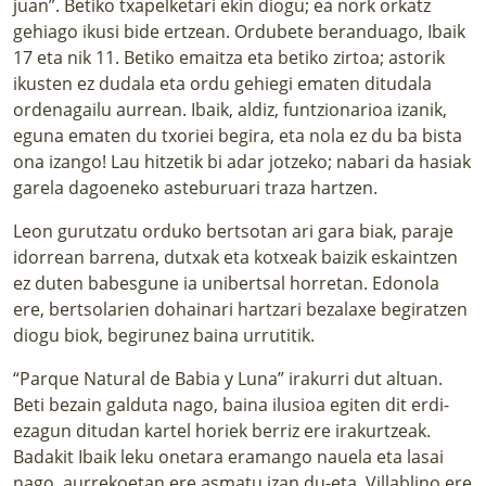
juan”. Betiko txapelketari ekin diogu; ea nork orkatz
gehiago ikusi bide ertzean. Ordubete beranduago, Ibaik
17 eta nik 11. Betiko emaitza eta betiko zirtoa; astorik
ikusten ez dudala eta ordu gehiegi ematen ditudala
ordenagailu aurrean. Ibaik, aldiz, funtzionarioa izanik,
eguna ematen du txoriei begira, eta nola ez du ba bista
ona izango! Lau hitzetik bi adar jotzeko; nabari da hasiak
garela dagoeneko asteburuari traza hartzen.
Leon gurutzatu orduko bertsotan ari gara biak, paraje
idorrean barrena, dutxak eta kotxeak baizik eskaintzen
ez duten babesgune ia unibertsal horretan. Edonola
ere, bertsolarien dohainari hartzari bezalaxe begiratzen
diogu biok, begirunez baina urrutitik.
“Parque Natural de Babia y Luna” irakurri dut altuan.
Beti bezain galduta nago, baina ilusioa egiten dit erdi-
ezagun ditudan kartel horiek berriz ere irakurtzeak.
Badakit Ibaik leku onetara eramango nauela eta lasai
nago, aurrekoetan ere asmatu izan du-eta. Villablino ere