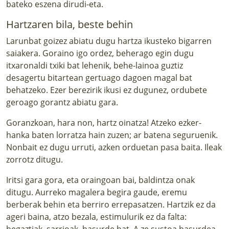
bateko eszena dirudi-eta.
Hartzaren bila, beste behin
Larunbat goizez abiatu dugu hartza ikusteko bigarren
saiakera. Goraino igo ordez, beherago egin dugu
itxaronaldi txiki bat lehenik, behe-lainoa guztiz
desagertu bitartean gertuago dagoen magal bat
behatzeko. Ezer berezirik ikusi ez dugunez, ordubete
geroago gorantz abiatu gara.
Goranzkoan, hara non, hartz oinatza! Atzeko ezker-
hanka baten lorratza hain zuzen; ar batena seguruenik.
Nonbait ez dugu urruti, azken orduetan pasa baita. Ileak
zorrotz ditugu.
Iritsi gara gora, eta oraingoan bai, baldintza onak
ditugu. Aurreko magalera begira gaude, eremu
berberak behin eta berriro errepasatzen. Hartzik ez da
ageri baina, atzo bezala, estimulurik ez da falta:
hegaztiak, sarrioak, basurde bat. A ze sustoa basurdea