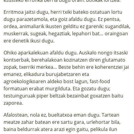
Erritmoa jaitsi dugu, herri txiki bateko ostatuan lortu
dugu parazetamola, eta goiz afaldu dugu. Ez pentsa,
ordea, animaliarik ikusten gelditu ez garenik: sugandilak,
muskerrak, sugeak, hegaztiak, lepahori bat… oraingoan
ere denetik ikusi dugu.
Ohiko aparkalekuan afaldu dugu. Auskalo nongo itsaski
kontserbak, berehalakoan kozinatzen diren glutamato
zopak, txerriki merkea… Beste behin ere koherentziei jai
emanez, elikadura burujabetzaren eta
agroekologikoaren aldeko bost lagun, fast-food
formatuan erabat murgilduta. Eta gozatu dugu;
testuinguruak piper beltzak bezainbat goxatzen baitu
zaporea.
Afalostean, nola ez, bueltatxoa eman dugu. Tartean
meatze zahar batean ere sartu gara, urlehortar bila,
baina beldurrak atera arazi egin gaitu, pelikula ilun