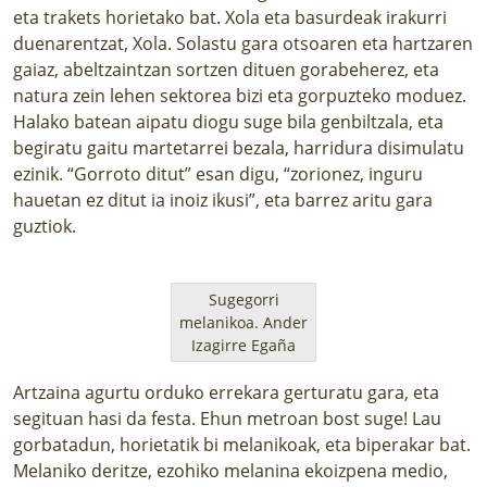
eta trakets horietako bat. Xola eta basurdeak irakurri
duenarentzat, Xola. Solastu gara otsoaren eta hartzaren
gaiaz, abeltzaintzan sortzen dituen gorabeherez, eta
natura zein lehen sektorea bizi eta gorpuzteko moduez.
Halako batean aipatu diogu suge bila genbiltzala, eta
begiratu gaitu martetarrei bezala, harridura disimulatu
ezinik. “Gorroto ditut” esan digu, “zorionez, inguru
hauetan ez ditut ia inoiz ikusi”, eta barrez aritu gara
guztiok.
Sugegorri
melanikoa.
Ander
Izagirre Egaña
Artzaina agurtu orduko errekara gerturatu gara, eta
segituan hasi da festa. Ehun metroan bost suge! Lau
gorbatadun, horietatik bi melanikoak, eta biperakar bat.
Melaniko deritze, ezohiko melanina ekoizpena medio,