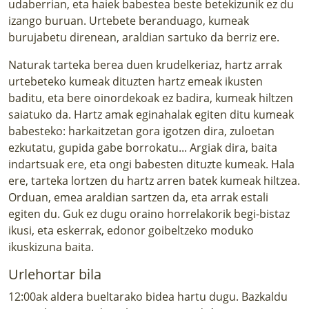
udaberrian, eta haiek babestea beste betekizunik ez du
izango buruan. Urtebete beranduago, kumeak
burujabetu direnean, araldian sartuko da berriz ere.
Naturak tarteka berea duen krudelkeriaz, hartz arrak
urtebeteko kumeak dituzten hartz emeak ikusten
baditu, eta bere oinordekoak ez badira, kumeak hiltzen
saiatuko da. Hartz amak eginahalak egiten ditu kumeak
babesteko: harkaitzetan gora igotzen dira, zuloetan
ezkutatu, gupida gabe borrokatu... Argiak dira, baita
indartsuak ere, eta ongi babesten dituzte kumeak. Hala
ere, tarteka lortzen du hartz arren batek kumeak hiltzea.
Orduan, emea araldian sartzen da, eta arrak estali
egiten du. Guk ez dugu oraino horrelakorik begi-bistaz
ikusi, eta eskerrak, edonor goibeltzeko moduko
ikuskizuna baita.
Urlehortar bila
12:00ak aldera bueltarako bidea hartu dugu. Bazkaldu