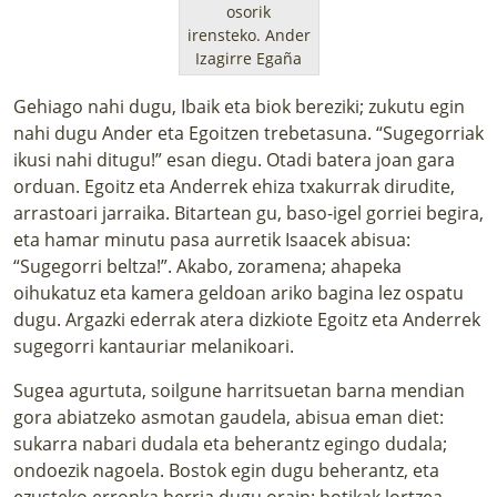
osorik
irensteko.
Ander
Izagirre Egaña
Gehiago nahi dugu, Ibaik eta biok bereziki; zukutu egin
nahi dugu Ander eta Egoitzen trebetasuna. “Sugegorriak
ikusi nahi ditugu!” esan diegu. Otadi batera joan gara
orduan. Egoitz eta Anderrek ehiza txakurrak dirudite,
arrastoari jarraika. Bitartean gu, baso-igel gorriei begira,
eta hamar minutu pasa aurretik Isaacek abisua:
“Sugegorri beltza!”. Akabo, zoramena; ahapeka
oihukatuz eta kamera geldoan ariko bagina lez ospatu
dugu. Argazki ederrak atera dizkiote Egoitz eta Anderrek
sugegorri kantauriar melanikoari.
Sugea agurtuta, soilgune harritsuetan barna mendian
gora abiatzeko asmotan gaudela, abisua eman diet:
sukarra nabari dudala eta beherantz egingo dudala;
ondoezik nagoela. Bostok egin dugu beherantz, eta
ezusteko erronka berria dugu orain: botikak lortzea.