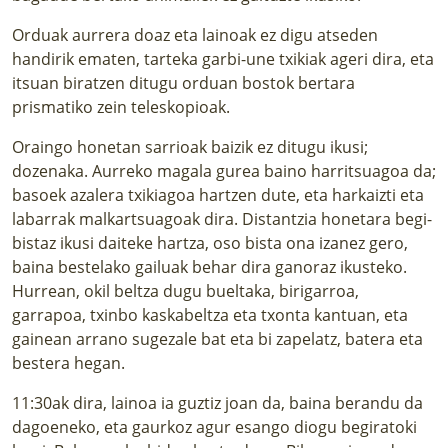
Orduak aurrera doaz eta lainoak ez digu atseden
handirik ematen, tarteka garbi-une txikiak ageri dira, eta
itsuan biratzen ditugu orduan bostok bertara
prismatiko zein teleskopioak.
Oraingo honetan sarrioak baizik ez ditugu ikusi;
dozenaka. Aurreko magala gurea baino harritsuagoa da;
basoek azalera txikiagoa hartzen dute, eta harkaizti eta
labarrak malkartsuagoak dira. Distantzia honetara begi-
bistaz ikusi daiteke hartza, oso bista ona izanez gero,
baina bestelako gailuak behar dira ganoraz ikusteko.
Hurrean, okil beltza dugu bueltaka, birigarroa,
garrapoa, txinbo kaskabeltza eta txonta kantuan, eta
gainean arrano sugezale bat eta bi zapelatz, batera eta
bestera hegan.
11:30ak dira, lainoa ia guztiz joan da, baina berandu da
dagoeneko, eta gaurkoz agur esango diogu begiratoki