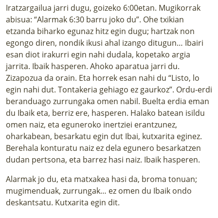
Iratzargailua jarri dugu, goizeko 6:00etan. Mugikorrak
abisua: “Alarmak 6:30 barru joko du”. Ohe txikian
etzanda biharko egunaz hitz egin dugu; hartzak non
egongo diren, nondik ikusi ahal izango ditugun… Ibairi
esan diot irakurri egin nahi dudala, kopetako argia
jarrita. Ibaik hasperen. Ahoko aparatua jarri du.
Zizapozua da orain. Eta horrek esan nahi du “Listo, lo
egin nahi dut. Tontakeria gehiago ez gaurkoz”. Ordu-erdi
beranduago zurrungaka omen nabil. Buelta erdia eman
du Ibaik eta, berriz ere, hasperen. Halako batean isildu
omen naiz, eta eguneroko inertziei erantzunez,
oharkabean, besarkatu egin dut Ibai, kutxarita eginez.
Berehala konturatu naiz ez dela egunero besarkatzen
dudan pertsona, eta barrez hasi naiz. Ibaik hasperen.
Alarmak jo du, eta matxakea hasi da, broma tonuan;
mugimenduak, zurrungak… ez omen du Ibaik ondo
deskantsatu. Kutxarita egin dit.