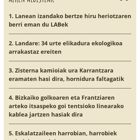
1. Lanean izandako bertze hiru heriotzaren
berri eman du LABek
2. Landare: 34 urte elikadura ekologikoa
arrakastaz ereiten
3. Zisterna kamioiak ura Karrantzara
eramaten hasi dira, hornidura faltagatik
4. Bizkaiko golkoaren eta Frantziaren
arteko itsaspeko goi tentsioko linearako
kablea jartzen hasiak dira
5. Eskalatzaileen harrobian, harrobiek