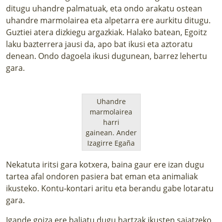
ditugu uhandre palmatuak, eta ondo arakatu ostean
uhandre marmolairea eta alpetarra ere aurkitu ditugu.
Guztiei atera dizkiegu argazkiak. Halako batean, Egoitz
laku bazterrera jausi da, apo bat ikusi eta aztoratu
denean. Ondo dagoela ikusi dugunean, barrez lehertu
gara.
Uhandre
marmolairea
harri
gainean.
Ander
Izagirre Egaña
Nekatuta iritsi gara kotxera, baina gaur ere izan dugu
tartea afal ondoren pasiera bat eman eta animaliak
ikusteko. Kontu-kontari aritu eta berandu gabe lotaratu
gara.
Igande goiza ere baliatu dugu hartzak ikusten saiatzeko.