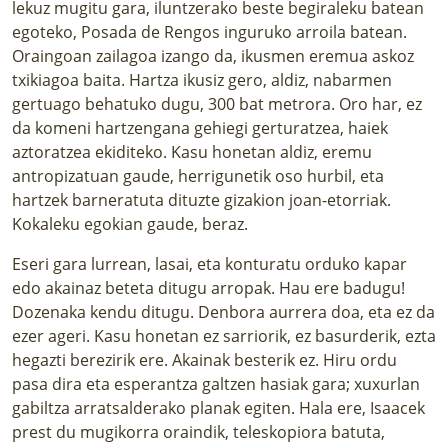
lekuz mugitu gara, iluntzerako beste begiraleku batean
egoteko, Posada de Rengos inguruko arroila batean.
Oraingoan zailagoa izango da, ikusmen eremua askoz
txikiagoa baita. Hartza ikusiz gero, aldiz, nabarmen
gertuago behatuko dugu, 300 bat metrora. Oro har, ez
da komeni hartzengana gehiegi gerturatzea, haiek
aztoratzea ekiditeko. Kasu honetan aldiz, eremu
antropizatuan gaude, herrigunetik oso hurbil, eta
hartzek barneratuta dituzte gizakion joan-etorriak.
Kokaleku egokian gaude, beraz.
Eseri gara lurrean, lasai, eta konturatu orduko kapar
edo akainaz beteta ditugu arropak. Hau ere badugu!
Dozenaka kendu ditugu. Denbora aurrera doa, eta ez da
ezer ageri. Kasu honetan ez sarriorik, ez basurderik, ezta
hegazti berezirik ere. Akainak besterik ez. Hiru ordu
pasa dira eta esperantza galtzen hasiak gara; xuxurlan
gabiltza arratsalderako planak egiten. Hala ere, Isaacek
prest du mugikorra oraindik, teleskopiora batuta,