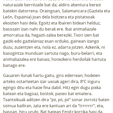
naturazale berritzaile bat da; aldiro abentura berezi
batekin datorrena. Oraingoan, Salamancara (Gaztela eta
León, Espainia) joan dela bizitzera eta pistatxoak
ekoizten hasi dela. Egoitz eta Ibairen bideari helduz,
basozain izan nahi du berak ere. Ibai animaliazale
amorratua da, hegazti-zalea bereziki. Txori izen bat
gaizki edo gaztelaniaz esan orduko, gainean izango
duzu, zuzentzen eta, nola ez, adarra jotzen. Azkenik, ni
basogintza munduan sartuta nago, buru-belarri, eta
animaliazalea ere banaiz, honezkero herdoilak hartuta
banago ere.
Gauaren ilunak hartu gaitu, giro ederrean; hodeien
arteko ostarteetan izar uxoak ageri dira, 8ºC inguru
egingo ditu eta haize fina dabil. Hitz egin dugu pixka
batean eta bagoaz, bostok, paseo bat ematera.
Txantxikuak aditzen dira “pii, pii, pii” sonar zorrotz baten
soinua bailiran, zata ere kantuan ari da “trrrrrrr”, eta,
basoan, hiru urubi. Bat batean Egoitz korrika hasi da,