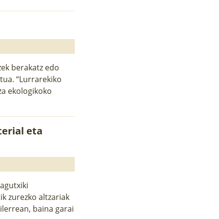
zek berakatz edo
tua. “Lurrarekiko
tza ekologikoko
erial eta
Sagutxiki
ik zurezko altzariak
ilerrean, baina garai