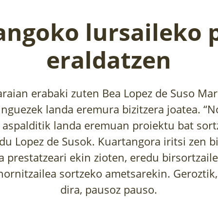
ngoko lursaileko 
eraldatzen
raian erabaki zuten Bea Lopez de Suso Mari
guezek landa eremura bizitzera joatea. “N
 aspalditik landa eremuan proiektu bat sor
 du Lopez de Susok. Kuartangora iritsi zen bi
ra prestatzeari ekin zioten, eredu birsortzail
ornitzailea sortzeko ametsarekin. Geroztik,
dira, pausoz pauso.