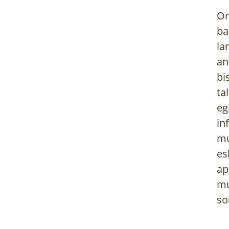
Or
ba
la
an
bi
ta
eg
in
mu
es
ap
mu
so