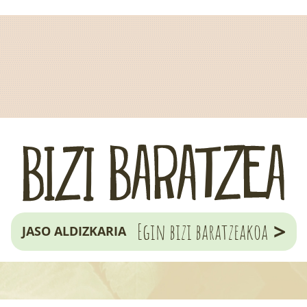
>
Egin bizi baratzeakoa
JASO ALDIZKARIA