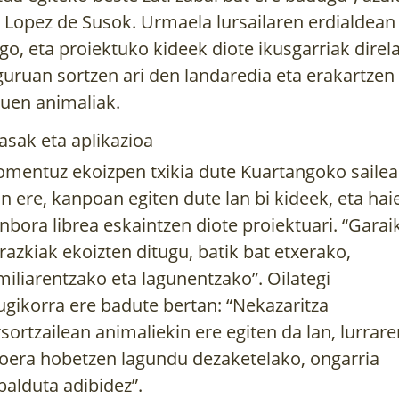
 Lopez de Susok. Urmaela lursailaren erdialdean
go, eta proiektuko kideek diote ikusgarriak direl
guruan sortzen ari den landaredia eta erakartzen
tuen animaliak.
AREAK
ZUHAITZAK ETA
ILARGIA ETA
lasak eta aplikazioa
ARBOLAK EUSKAL
LANDAREAK 
HERRIAN
URTEKO LA
 eta
mentuz ekoizpen txikia dute Kuartangoko sailea
AGENDA
 hobeto
an ere, kanpoan egiten dute lan bi kideek, eta hai
Gure kulturaren historia eta
Ilargiaren arabera
garapena ezin da ulertu
nbora librea eskaintzen diote proiektuari. “Garai
guztiko lanak, ast
zuhaitzik...
razkiak ekoizten ditugu, batik bat etxerako,
baratzean,...
miliarentzako eta lagunentzako”. Oilategi
gikorra ere badute bertan: “Nekazaritza
rsortzailean animaliekin ere egiten da lan, lurrar
oera hobetzen lagundu dezaketelako, ongarria
balduta adibidez”.