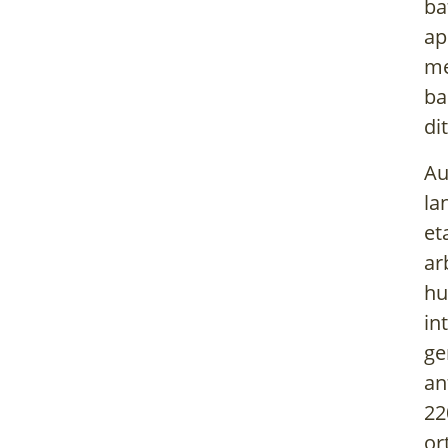
ba
ap
me
ba
di
Au
la
et
ar
hu
in
ge
an
22
or