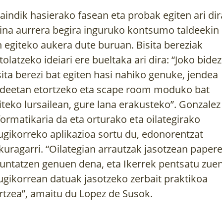
aindik hasierako fasean eta probak egiten ari dir
ina aurrera begira inguruko kontsumo taldeekin
n egiteko aukera dute buruan. Bisita bereziak
tolatzeko ideiari ere bueltaka ari dira: “Joko bide
sita berezi bat egiten hasi nahiko genuke, jendea
ldeetan etortzeko eta scape room moduko bat
iteko lursailean, gure lana erakusteko”. Gonzalez
formatikaria da eta orturako eta oilategirako
gikorreko aplikazioa sortu du, edonorentzat
kuragarri. “Oilategian arrautzak jasotzean paper
untatzen genuen dena, eta Ikerrek pentsatu zue
gikorrean datuak jasotzeko zerbait praktikoa
rtzea”, amaitu du Lopez de Susok.