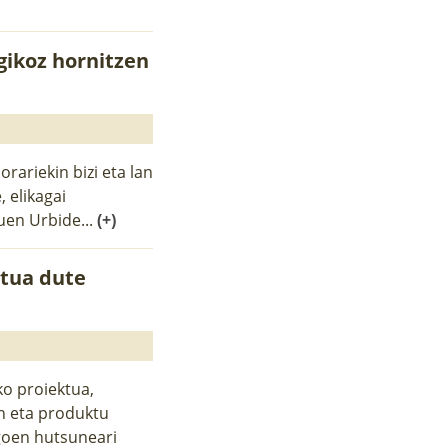
gikoz hornitzen
rariekin bizi eta lan
 elikagai
uen Urbide...
(+)
stua dute
ko proiektua,
n eta produktu
goen hutsuneari