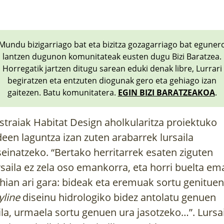
Mundu bizigarriago bat eta bizitza gozagarriago bat eguner
lantzen dugunon komunitateak eusten dugu Bizi Baratzea.
Horregatik jartzen ditugu sarean eduki denak libre, Lurrari
begiratzen eta entzuten diogunak gero eta gehiago izan
gaitezen. Batu komunitatera.
EGIN BIZI BARATZEAKOA
.
straiak Habitat Design aholkularitza proiektuko
deen laguntza izan zuten arabarrek lursaila
seinatzeko. “Bertako herritarrek esaten ziguten
rsaila ez zela oso emankorra, eta horri buelta em
hian ari gara: bideak eta eremuak sortu genituen
yline
diseinu hidrologiko bidez antolatu genuen
ila, urmaela sortu genuen ura jasotzeko…”. Lursai