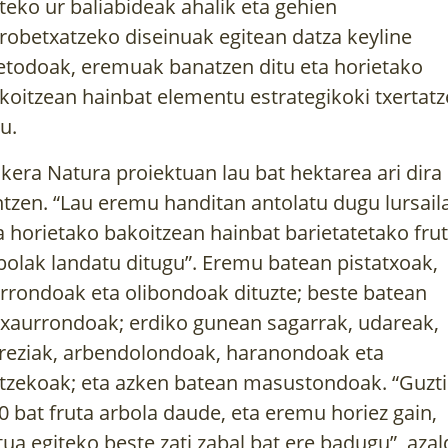
teko ur baliabideak ahalik eta gehien
robetxatzeko diseinuak egitean datza keyline
todoak, eremuak banatzen ditu eta horietako
koitzean hainbat elementu estrategikoki txertat
tu.
kera Natura proiektuan lau bat hektarea ari dira
ntzen. “Lau eremu handitan antolatu dugu lursaila
a horietako bakoitzean hainbat barietatetako fru
bolak landatu ditugu”. Eremu batean pistatxoak,
rrondoak eta olibondoak dituzte; beste batean
txaurrondoak; erdiko gunean sagarrak, udareak,
reziak, arbendolondoak, haranondoak eta
tzekoak; eta azken batean masustondoak. “Guzti
0 bat fruta arbola daude, eta eremu horiez gain,
tua egiteko beste zati zabal bat ere badugu”, aza