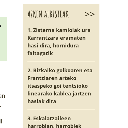
>>
AZKEN ALBISTEAK
o
1. Zisterna kamioiak ura
Karrantzara eramaten
hasi dira, hornidura
faltagatik
2. Bizkaiko golkoaren eta
Frantziaren arteko
itsaspeko goi tentsioko
linearako kablea jartzen
an
hasiak dira
,
3. Eskalatzaileen
l
harrobian, harrobiek