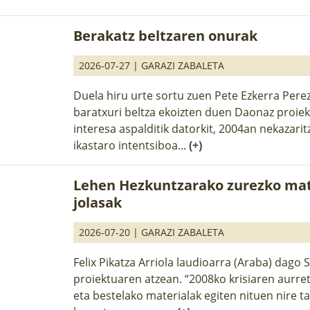
Berakatz beltzaren onurak
2026-07-27 |
GARAZI ZABALETA
Duela hiru urte sortu zuen Pete Ezkerra Pere
baratxuri beltza ekoizten duen Daonaz proiek
interesa aspalditik datorkit, 2004an nekazari
ikastaro intentsiboa...
(+)
Lehen Hezkuntzarako zurezko mat
jolasak
2026-07-20 |
GARAZI ZABALETA
Felix Pikatza Arriola laudioarra (Araba) dago 
proiektuaren atzean. “2008ko krisiaren aurret
eta bestelako materialak egiten nituen nire ta