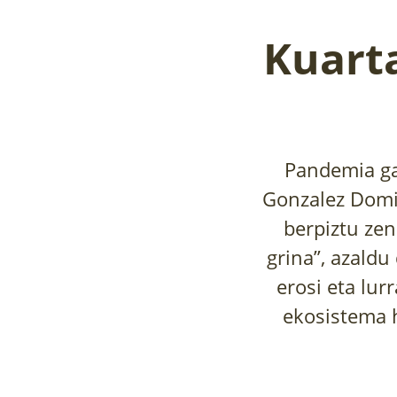
Kuarta
Pandemia ga
Gonzalez Domin
berpiztu zen
grina”, azaldu
erosi eta lur
ekosistema h