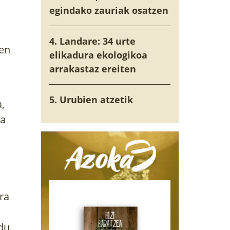
egindako zauriak osatzen
4. Landare: 34 urte
zen
elikadura ekologikoa
arrakastaz ereiten
5. Urubien atzetik
,
ta
ra
ldu