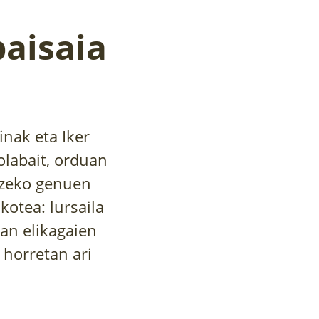
paisaia
nak eta Iker
olabait, orduan
tzeko genuen
kotea: lursaila
ean elikagaien
 horretan ari