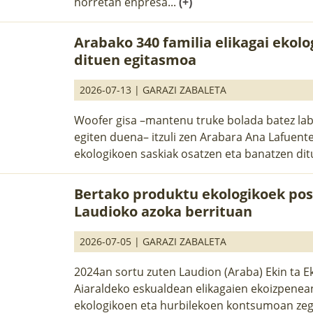
horretan enpresa...
(+)
Arabako 340 familia elikagai ekolo
dituen egitasmoa
2026-07-13 |
GARAZI ZABALETA
Woofer gisa –mantenu truke bolada batez labo
egiten duena– itzuli zen Arabara Ana Lafuente,
ekologikoen saskiak osatzen eta banatzen dit
Bertako produktu ekologikoek po
Laudioko azoka berrituan
2026-07-05 |
GARAZI ZABALETA
2024an sortu zuten Laudion (Araba) Ekin ta E
Aiaraldeko eskualdean elikagaien ekoizpenea
ekologikoen eta hurbilekoen kontsumoan ze