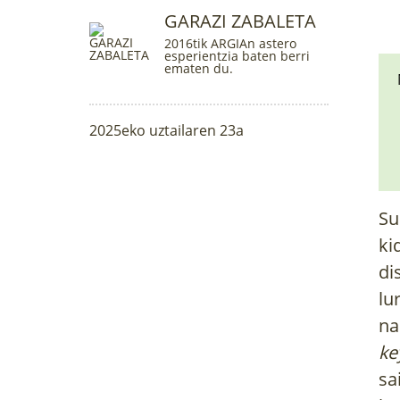
GARAZI ZABALETA
2016tik ARGIAn astero
esperientzia baten berri
ematen du.
2025eko uztailaren 23a
Su
ki
di
lu
na
ke
sa