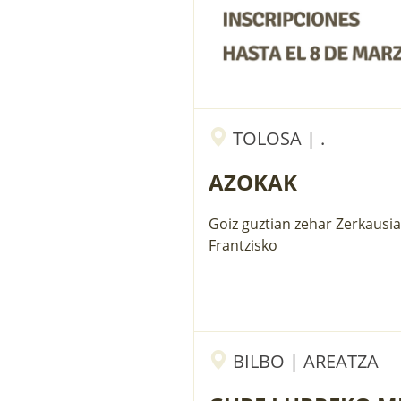
TOLOSA | .
AZOKAK
Goiz guztian zehar Zerkausia
Frantzisko
BILBO | AREATZA