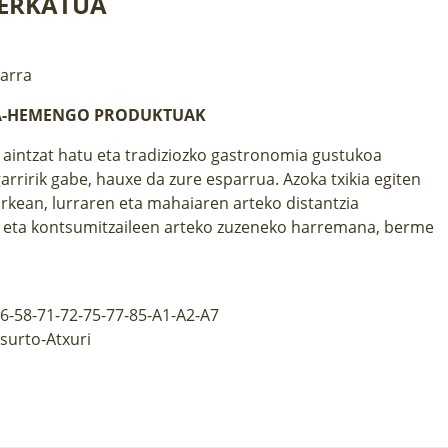
ERKATUA
harra
A-HEMENGO PRODUKTUAK
a aintzat hatu eta tradiziozko gastronomia gustukoa
arririk gabe, hauxe da zure esparrua. Azoka txikia egiten
rkean, lurraren eta mahaiaren arteko distantzia
n eta kontsumitzaileen arteko zuzeneko harremana, berme
56-58-71-72-75-77-85-A1-A2-A7
surto-Atxuri