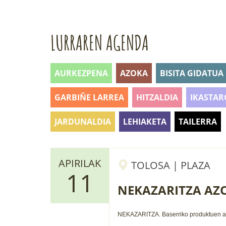
LURRAREN AGENDA
AURKEZPENA
AZOKA
BISITA GIDATUA
GARBIÑE LARREA
HITZALDIA
IKASTAR
JARDUNALDIA
LEHIAKETA
TAILERRA
APIRILAK
TOLOSA | PLAZA
11
NEKAZARITZA AZ
NEKAZARITZA.
Baserriko produktuen
a