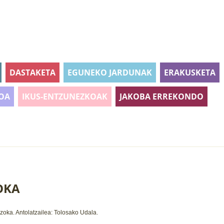
DASTAKETA
EGUNEKO JARDUNAK
ERAKUSKETA
OA
IKUS-ENTZUNEZKOAK
JAKOBA ERREKONDO
OKA
zoka.
Antolatzailea:
Tolosako Udala.