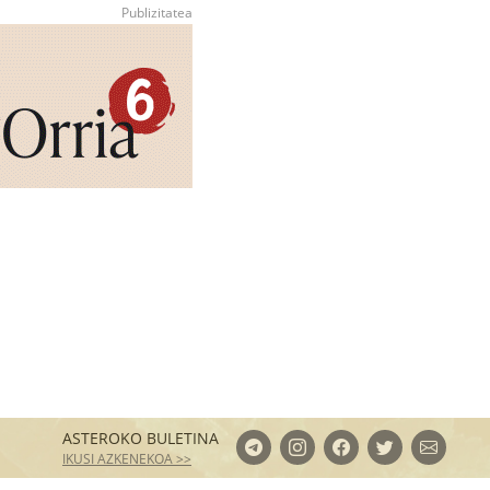
ASTEROKO BULETINA
IKUSI AZKENEKOA >>