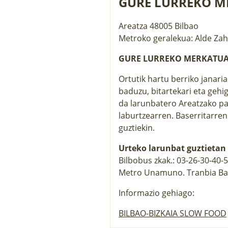
GURE LURREKO M
Areatza
48005
Bilbao
Metroko geralekua: Alde Za
GURE LURREKO MERKATU
Ortutik hartu berriko janari
baduzu, bitartekari eta gehig
da larunbatero Areatzako pa
laburtzearren. Baserritarre
guztiekin.
Urteko larunbat guztietan
Bilbobus zkak.: 03-26-30-40-
Metro Unamuno. Tranbia Ba
Informazio gehiago:
BILBAO-BIZKAIA SLOW FOOD