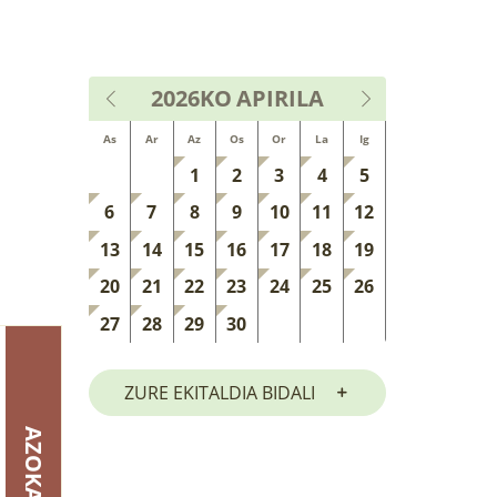
2026KO
APIRILA
As
Ar
Az
Os
Or
La
Ig
1
2
3
4
5
6
7
8
9
10
11
12
13
14
15
16
17
18
19
20
21
22
23
24
25
26
27
28
29
30
ZURE EKITALDIA BIDALI
AZOKA