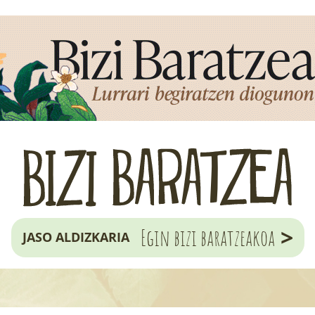
>
Egin bizi baratzeakoa
JASO ALDIZKARIA