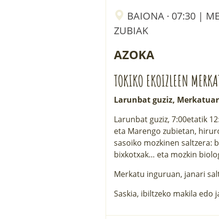
BAIONA · 07:30 | 
ZUBIAK
AZOKA
TOKIKO EKOIZLEEN MERKA
Larunbat guziz, Merkatuar
Larunbat guziz, 7:00etatik 
eta Marengo zubietan, hirurog
sasoiko mozkinen saltzera: ba
bixkotxak… eta mozkin biolo
Merkatu inguruan, janari sal
Saskia, ibiltzeko makila edo 