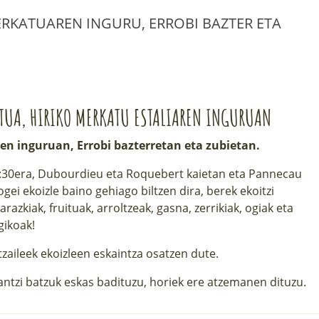
MERKATUAREN INGURU, ERROBI BAZTER ETA
TUA, HIRIKO MERKATU ESTALIAREN INGURUAN
en inguruan, Errobi bazterretan eta zubietan.
12:30era, Dubourdieu eta Roquebert kaietan eta Pannecau
ei ekoizle baino gehiago biltzen dira, berek ekoitzi
razkiak, fruituak, arroltzeak, gasna, zerrikiak, ogiak eta
gikoak!
tzaileek ekoizleen eskaintza osatzen dute.
jantzi batzuk eskas badituzu, horiek ere atzemanen dituzu.