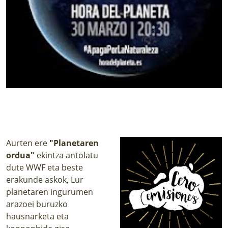
Aurten ere
"Planetaren
ordua"
ekintza antolatu
dute WWF eta beste
erakunde askok, Lur
planetaren ingurumen
arazoei buruzko
hausnarketa eta