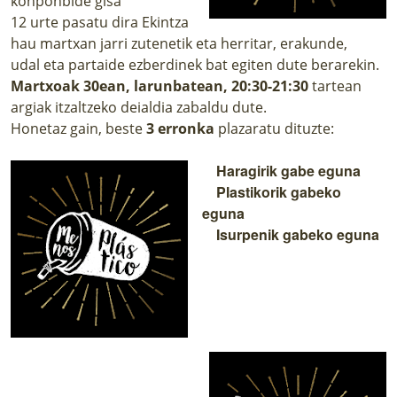
konponbide gisa
12 urte pasatu dira Ekintza
hau martxan jarri zutenetik eta herritar, erakunde,
udal eta partaide ezberdinek bat egiten dute berarekin.
Martxoak 30ean, larunbatean, 20:30-21:30
tartean
argiak itzaltzeko deialdia zabaldu dute.
Honetaz gain, beste
3 erronka
plazaratu dituzte:
Haragirik gabe eguna
Plastikorik gabeko
eguna
Isurpenik gabeko eguna