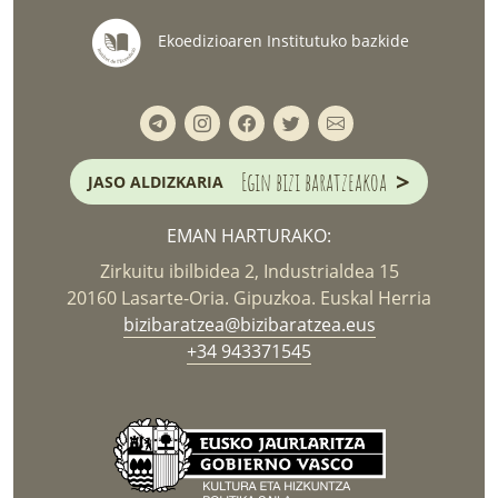
Ekoedizioaren Institutuko bazkide
>
Egin bizi baratzeakoa
JASO ALDIZKARIA
EMAN HARTURAKO:
Zirkuitu ibilbidea 2, Industrialdea 15
20160 Lasarte-Oria. Gipuzkoa. Euskal Herria
bizibaratzea@bizibaratzea.eus
+34 943371545