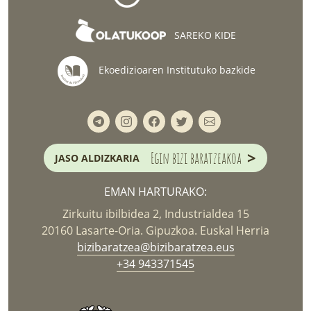
SAREKO KIDE
Ekoedizioaren Institutuko bazkide
>
Egin bizi baratzeakoa
JASO ALDIZKARIA
EMAN HARTURAKO:
Zirkuitu ibilbidea 2, Industrialdea 15
20160 Lasarte-Oria. Gipuzkoa. Euskal Herria
bizibaratzea@bizibaratzea.eus
+34 943371545