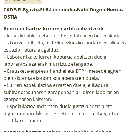
LURRAREN AGENDA
CADE-ELBgazte-ELB-Lurzaindia-Nahi Dugun Herria-
OSTIA
AZOKA
Kontuan hartuz lurraren artifizializatzeak
– krisi klimatikoa eta biodibertsitatearen beherakada
bizkortzen dituela, ordezka ezinezko landare estalkia eta
espazio naturalak galduz.
– Laborantxako lurren kopurua apaltzen duela,
laborantxa azalerak murriztuz etengabe.
– Erauzketa-enpresa handiei eta BTPri mesede egiten
dien sistema ekonomikoa aberasten duela.
– Lurren espekulazioa errazten duela, elikadura
subiranotasunaren garapenean ari diren laborarien
ezarpenaren kaltetan.
– Espekulazioa indartzen duela justizia soziala eta
ingurumenarekiko errespetuan oinarritu etxegintza
politikaren aurka.