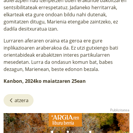
adierazpen hau izenpetzen duen erakunde bakoitzaren
sentsibilitateak errespetatuz. Jadaneko herritarrak,
elkarteak eta gure ondoan bildu nahi dutenak,
gomitatzen ditugu, Marienia etengabe zaintzeko, ez
dadila desitxuratua izan.
Lurraren aferaren oraina eta geroa ere gure
inplikazioaren araberakoa da. Ez utzi gutxiengo bati
orientabideak erabakitzen interes partikularren
mesedetan. Lurra da ondasun komun bat, babes
dezagun, Marienean, beste edonon bezala.
Kanbon, 2024ko maiatzaren 25ean
atzera