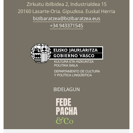
Zirkuitu ibilbidea 2, Industrialdea 15
20160 Lasarte-Oria. Gipuzkoa. Euskal Herria
bizibaratzea@bizibaratzea.eus
+34 943371545
BIDELAGUN