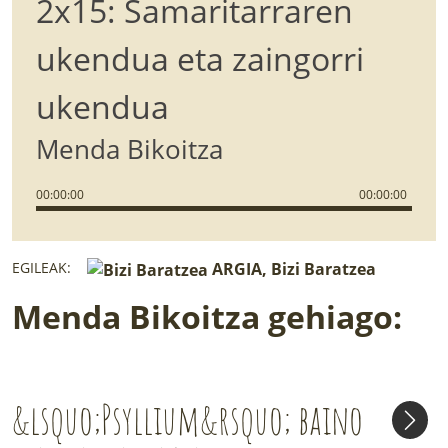
2x15: Samaritarraren
ukendua eta zaingorri
ukendua
Menda Bikoitza
00
:
00
:
00
00
:
00
:
00
EGILEAK:
ARGIA, Bizi Baratzea
Menda Bikoitza gehiago:
&lsquo;Psyllium&rsquo; baino