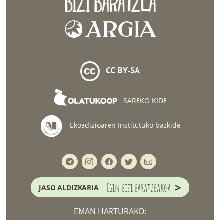
CC BY-SA
SAREKO KIDE
Ekoedizioaren Institutuko bazkide
>
Egin bizi baratzeakoa
JASO ALDIZKARIA
EMAN HARTURAKO: