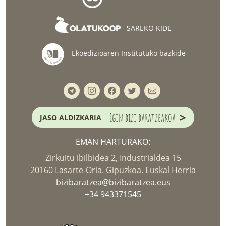
SAREKO KIDE
Ekoedizioaren Institutuko bazkide
>
Egin bizi baratzeakoa
JASO ALDIZKARIA
EMAN HARTURAKO:
Zirkuitu ibilbidea 2, Industrialdea 15
20160 Lasarte-Oria. Gipuzkoa. Euskal Herria
bizibaratzea@bizibaratzea.eus
+34 943371545