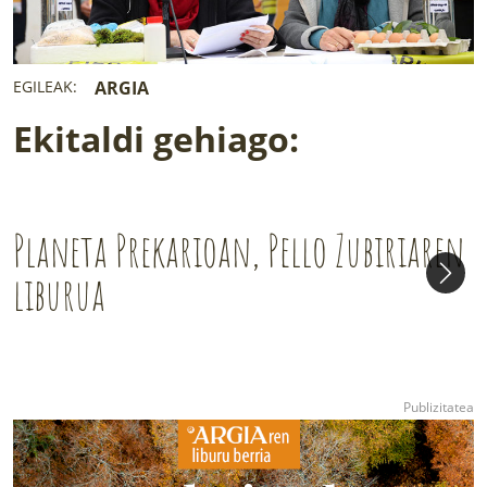
EGILEAK:
ARGIA
Ekitaldi gehiago:
Planeta Prekarioan, Pello Zubiriaren
liburua