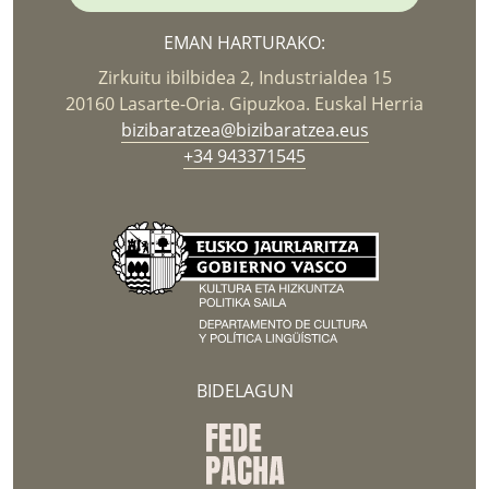
EMAN HARTURAKO:
Zirkuitu ibilbidea 2, Industrialdea 15
20160 Lasarte-Oria. Gipuzkoa. Euskal Herria
bizibaratzea@bizibaratzea.eus
+34 943371545
BIDELAGUN