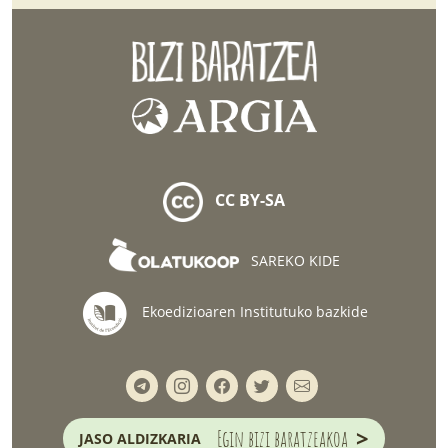
CC BY-SA
SAREKO KIDE
Ekoedizioaren Institutuko bazkide
>
Egin bizi baratzeakoa
JASO ALDIZKARIA