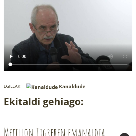
LURRAREN AGENDA
AZOKA
EGILEAK:
Kanaldude
Ekitaldi gehiago:
Mejillon Tigreren emanaldia