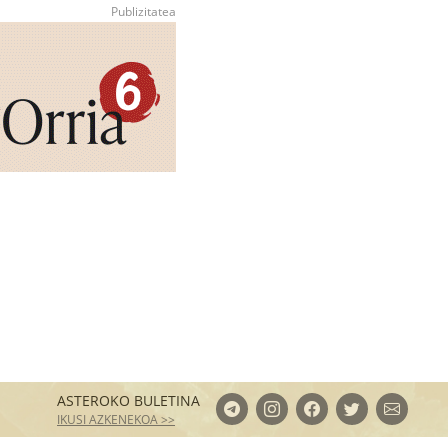
ASTEROKO BULETINA
IKUSI AZKENEKOA >>