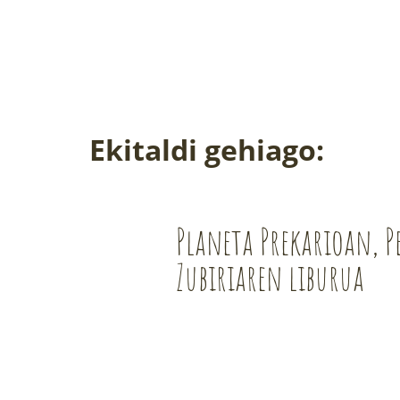
Ekitaldi gehiago:
Planeta Prekarioan, P
Zubiriaren liburua