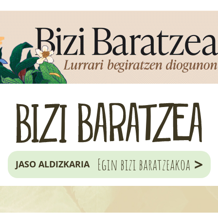
>
Egin bizi baratzeakoa
JASO ALDIZKARIA