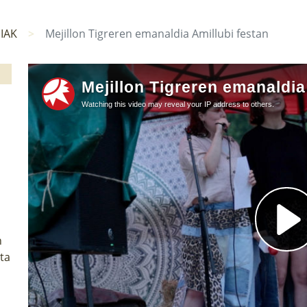
IAK
Mejillon Tigreren emanaldia Amillubi festan
n
eta
.