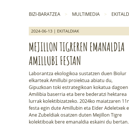
BIZI-BARATZEA
MULTIMEDIA
EKITALD
2024-06-13 | EKITALDIAK
MEJILLON TIGREREN EMANALDIA
AMILLUBI FESTAN
Laborantza ekologikoa sustatzen duen Biolur
elkarteak Amillubi proiektua abiatu du,
Gipuzkoan toki estrategikoan kokatua dagoen
Amilibia baserria eta bere bederatzi hektarea
lurrak kolektibizatzeko. 2024ko maiatzaren 11
festa egin dute Amillubin eta Eider Adeletxek 
Ane Zubeldiak osatzen duten Mejillon Tigre
kolektiboak bere emanaldia eskaini du bertan