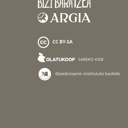
CC BY-SA
SAREKO KIDE
Ekoedizioaren Institutuko bazkide