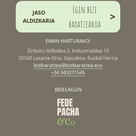
Egin bizi
JASO
>
ALDIZKARIA
baratzeakoa
EMAN HARTURAKO:
Zirkuitu ibilbidea 2, Industrialdea 15
20160 Lasarte-Oria. Gipuzkoa. Euskal Herria
bizibaratzea@bizibaratzea.eus
+34 943371545
BIDELAGUN