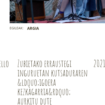
EGILEAK:
ARGIA
ello
Zubietako erraustegi
202
inguruetan kutsaduraren
&ldquo;igoera
kezkagarria&rdquo;
aurkitu dute