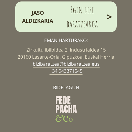
Egin bizi
JASO
>
ALDIZKARIA
baratzeakoa
EMAN HARTURAKO:
Zirkuitu ibilbidea 2, Industrialdea 15
20160 Lasarte-Oria. Gipuzkoa. Euskal Herria
bizibaratzea@bizibaratzea.eus
+34 943371545
BIDELAGUN