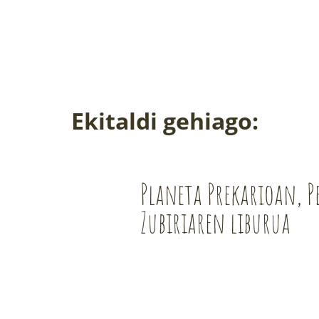
Ekitaldi gehiago:
Planeta Prekarioan, P
Zubiriaren liburua