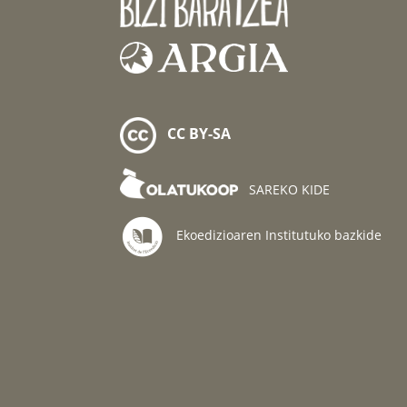
CC BY-SA
SAREKO KIDE
Ekoedizioaren Institutuko bazkide