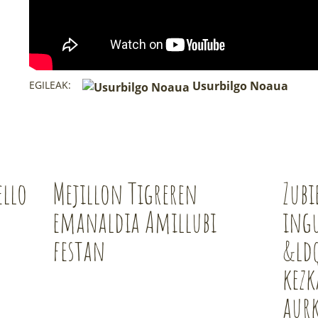
EGILEAK:
Usurbilgo Noaua
ello
Mejillon Tigreren
Zubi
emanaldia Amillubi
ing
festan
&ld
kez
aurk