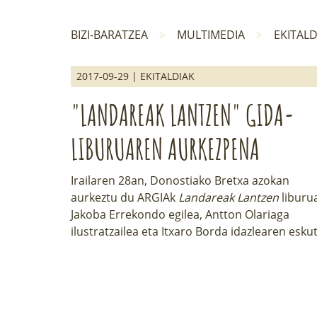
BIZI-BARATZEA
MULTIMEDIA
EKITALD
2017-09-29 | EKITALDIAK
"LANDAREAK LANTZEN" GIDA-
LIBURUAREN AURKEZPENA
Irailaren 28an, Donostiako Bretxa azokan
aurkeztu du ARGIAk
Landareak Lantzen
liburu
Jakoba Errekondo egilea, Antton Olariaga
ilustratzailea eta Itxaro Borda idazlearen eskut