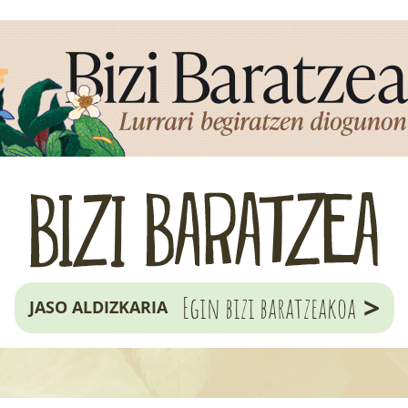
>
Egin bizi baratzeakoa
JASO ALDIZKARIA