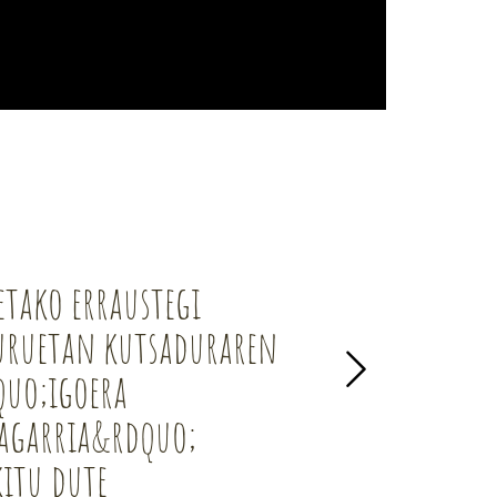
etako erraustegi
2021eko Lurra
uruetan kutsaduraren
quo;igoera
kagarria&rdquo;
itu dute