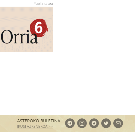
ASTEROKO BULETINA
IKUSI AZKENEKOA >>