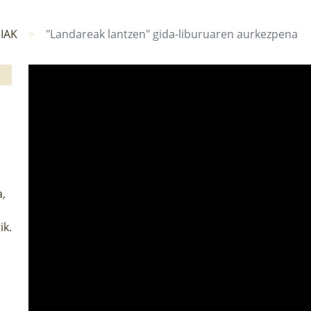
IAK
"Landareak lantzen" gida-liburuaren aurkezpena
a
,
ik.