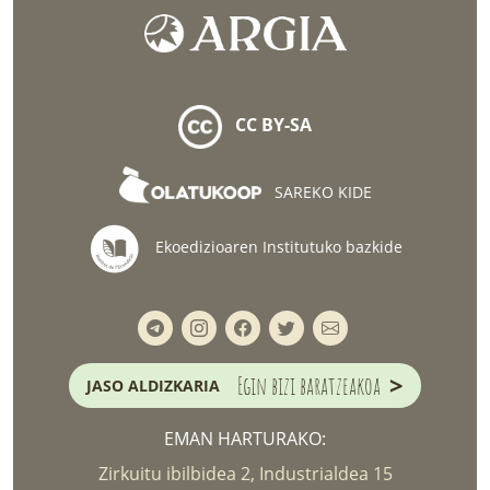
CC BY-SA
SAREKO KIDE
Ekoedizioaren Institutuko bazkide
>
Egin bizi baratzeakoa
JASO ALDIZKARIA
EMAN HARTURAKO:
Zirkuitu ibilbidea 2, Industrialdea 15