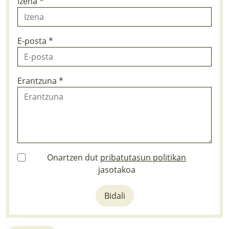
Izena *
E-posta *
Erantzuna *
Onartzen dut
pribatutasun politikan
jasotakoa
Bidali