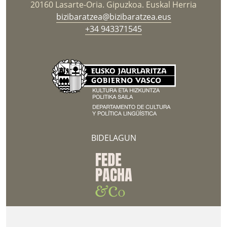
20160 Lasarte-Oria. Gipuzkoa. Euskal Herria
bizibaratzea@bizibaratzea.eus
+34 943371545
BIDELAGUN