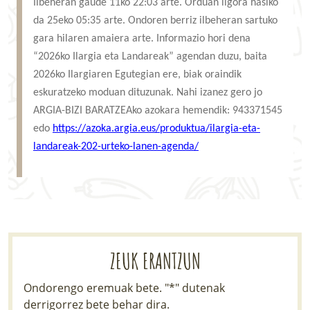
Ilbeheran gaude 11ko 22:03 arte. Orduan ilgora hasiko
LURRAREN AGENDA
da 25eko 05:35 arte. Ondoren berriz ilbeheran sartuko
gara hilaren amaiera arte. Informazio hori dena
AZOKA
“2026ko Ilargia eta Landareak” agendan duzu, baita
2026ko Ilargiaren Egutegian ere, biak oraindik
eskuratzeko moduan dituzunak. Nahi izanez gero jo
ARGIA-BIZI BARATZEAko azokara hemendik: 943371545
edo
https://azoka.argia.eus/produktua/ilargia-eta-
landareak-202-urteko-lanen-agenda/
ZEUK ERANTZUN
Ondorengo eremuak bete. "*" dutenak
derrigorrez bete behar dira.