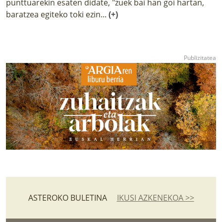
punttuarekin esaten didate, "zuek bai han goi hartan,
baratzea egiteko toki ezin...
(+)
ASTEROKO BULETINA
IKUSI AZKENEKOA >>