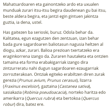
Mahatsardoaren eta gainontzeko ardo eta uxualen
munduak zurari itsu-itsu begira daudenean gu bai itsu,
beste aldera begira, eta jantzi egin gintuen jakintza
guztia, ia dena, ustel.
Has gaitezen ba serioski, buruz. Odola behar da.
Kalitatea, egun ezagutzen den zentzuan, izan behar
bada gure sagardoaren baliotasun nagusia heltzen al
diogu, azkar, zurari. Balioa prezioan txertatzeko era
eraginkorrena izango da. Zuraren hautaketa eta ontzien
tamaina eta forma erabakigarriak izango dira
zintzurreratu nahi dugun sagardoaren ezaugarriak
zorrozterakoan. Ontziak egiteko erabiltzen diren zurak
gerezia (
Prunus avium, Prunus cerasus
), lizarra
(
Fraxinus excelsior
), gaztaina (
Castanea sativa
),
sasiakazia (
Robinia pseudoacacia
), norteko haritza edo
amerikarra (
Quercus rubra
) eta bertokoa (
Quercus
robur
) dira, batez ere.