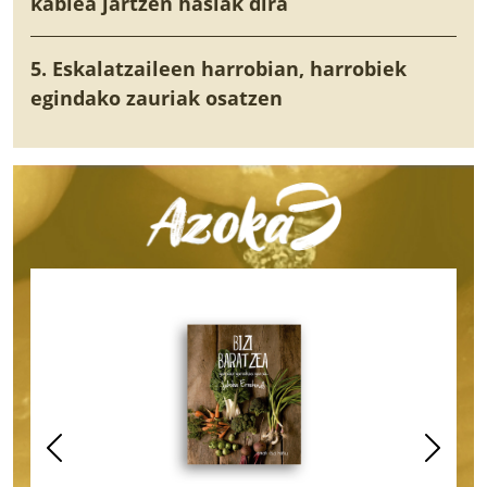
kablea jartzen hasiak dira
5. Eskalatzaileen harrobian, harrobiek
egindako zauriak osatzen