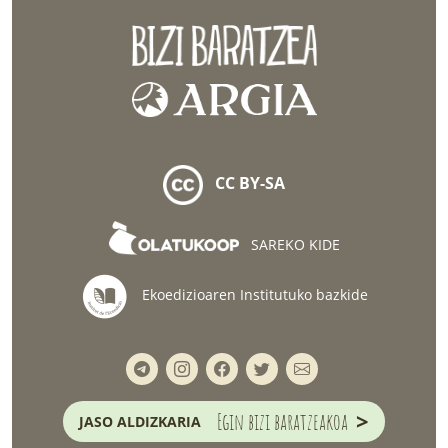
CC BY-SA
SAREKO KIDE
Ekoedizioaren Institutuko bazkide
>
Egin bizi baratzeakoa
JASO ALDIZKARIA