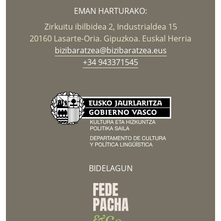
EMAN HARTURAKO:
Zirkuitu ibilbidea 2, Industrialdea 15
20160 Lasarte-Oria. Gipuzkoa. Euskal Herria
bizibaratzea@bizibaratzea.eus
+34 943371545
BIDELAGUN