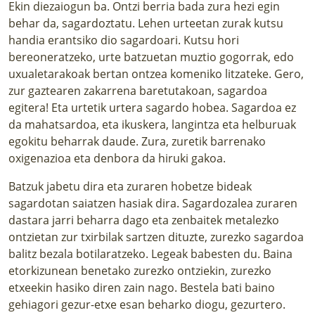
Ekin diezaiogun ba. Ontzi berria bada zura hezi egin
behar da, sagardoztatu. Lehen urteetan zurak kutsu
handia erantsiko dio sagardoari. Kutsu hori
bereoneratzeko, urte batzuetan muztio gogorrak, edo
uxualetarakoak bertan ontzea komeniko litzateke. Gero,
zur gaztearen zakarrena baretutakoan, sagardoa
egitera! Eta urtetik urtera sagardo hobea. Sagardoa ez
da mahatsardoa, eta ikuskera, langintza eta helburuak
egokitu beharrak daude. Zura, zuretik barrenako
oxigenazioa eta denbora da hiruki gakoa.
Batzuk jabetu dira eta zuraren hobetze bideak
sagardotan saiatzen hasiak dira. Sagardozalea zuraren
dastara jarri beharra dago eta zenbaitek metalezko
ontzietan zur txirbilak sartzen dituzte, zurezko sagardoa
balitz bezala botilaratzeko. Legeak babesten du. Baina
etorkizunean benetako zurezko ontziekin, zurezko
etxeekin hasiko diren zain nago. Bestela bati baino
gehiagori gezur-etxe esan beharko diogu, gezurtero.