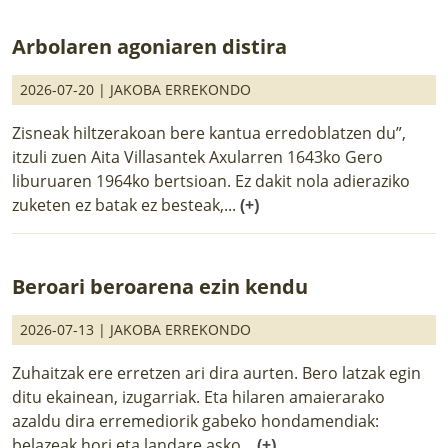
Arbolaren agoniaren distira
2026-07-20 |
JAKOBA ERREKONDO
Zisneak hiltzerakoan bere kantua erredoblatzen du”,
itzuli zuen Aita Villasantek Axularren 1643ko Gero
liburuaren 1964ko bertsioan. Ez dakit nola adieraziko
zuketen ez batak ez besteak,...
(+)
Beroari beroarena ezin kendu
2026-07-13 |
JAKOBA ERREKONDO
Zuhaitzak ere erretzen ari dira aurten. Bero latzak egin
ditu ekainean, izugarriak. Eta hilaren amaierarako
azaldu dira erremediorik gabeko hondamendiak:
belazeak hori eta landare asko...
(+)