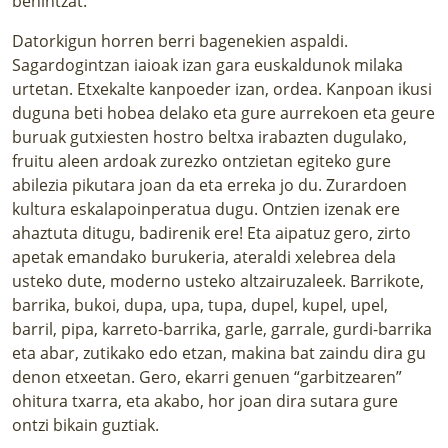
behintzat.
Datorkigun horren berri bagenekien aspaldi.
Sagardogintzan iaioak izan gara euskaldunok milaka
urtetan. Etxekalte kanpoeder izan, ordea. Kanpoan ikusi
duguna beti hobea delako eta gure aurrekoen eta geure
buruak gutxiesten hostro beltxa irabazten dugulako,
fruitu aleen ardoak zurezko ontzietan egiteko gure
abilezia pikutara joan da eta erreka jo du. Zurardoen
kultura eskalapoinperatua dugu. Ontzien izenak ere
ahaztuta ditugu, badirenik ere! Eta aipatuz gero, zirto
apetak emandako burukeria, ateraldi xelebrea dela
usteko dute, moderno usteko altzairuzaleek. Barrikote,
barrika, bukoi, dupa, upa, tupa, dupel, kupel, upel,
barril, pipa, karreto-barrika, garle, garrale, gurdi-barrika
eta abar, zutikako edo etzan, makina bat zaindu dira gu
denon etxeetan. Gero, ekarri genuen “garbitzearen”
ohitura txarra, eta akabo, hor joan dira sutara gure
ontzi bikain guztiak.