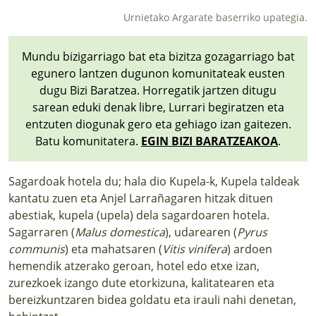
Urnietako Argarate baserriko upategia.
Mundu bizigarriago bat eta bizitza gozagarriago bat
egunero lantzen dugunon komunitateak eusten
dugu Bizi Baratzea. Horregatik jartzen ditugu
sarean eduki denak libre, Lurrari begiratzen eta
entzuten diogunak gero eta gehiago izan gaitezen.
Batu komunitatera.
EGIN BIZI BARATZEAKOA
.
Sagardoak hotela du; hala dio Kupela-k, Kupela taldeak
kantatu zuen eta Anjel Larrañagaren hitzak dituen
abestiak, kupela (upela) dela sagardoaren hotela.
Sagarraren (
Malus domestica
), udarearen (
Pyrus
communis
) eta mahatsaren (
Vitis vinifera
) ardoen
hemendik atzerako geroan, hotel edo etxe izan,
zurezkoek izango dute etorkizuna, kalitatearen eta
bereizkuntzaren bidea goldatu eta irauli nahi denetan,