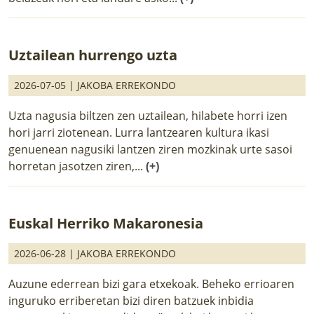
Uztailean hurrengo uzta
2026-07-05 |
JAKOBA ERREKONDO
Uzta nagusia biltzen zen uztailean, hilabete horri izen
hori jarri ziotenean. Lurra lantzearen kultura ikasi
genuenean nagusiki lantzen ziren mozkinak urte sasoi
horretan jasotzen ziren,...
(+)
Euskal Herriko Makaronesia
2026-06-28 |
JAKOBA ERREKONDO
Auzune ederrean bizi gara etxekoak. Beheko errioaren
inguruko erriberetan bizi diren batzuek inbidia