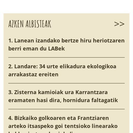
>>
AZKEN ALBISTEAK
1. Lanean izandako bertze hiru heriotzaren
berri eman du LABek
2. Landare: 34 urte elikadura ekologikoa
arrakastaz ereiten
3. Zisterna kamioiak ura Karrantzara
eramaten hasi dira, hornidura faltagatik
4. Bizkaiko golkoaren eta Frantziaren
arteko itsaspeko goi tentsioko linearako