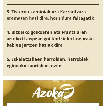
3. Zisterna kamioiak ura Karrantzara
eramaten hasi dira, hornidura faltagatik
4. Bizkaiko golkoaren eta Frantziaren
arteko itsaspeko goi tentsioko linearako
kablea jartzen hasiak dira
5. Eskalatzaileen harrobian, harrobiek
egindako zauriak osatzen