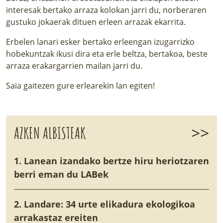
interesak bertako arraza kolokan jarri du, norberaren
gustuko jokaerak dituen erleen arrazak ekarrita.
Erbelen lanari esker bertako erleengan izugarrizko
hobekuntzak ikusi dira eta erle beltza, bertakoa, beste
arraza erakargarrien mailan jarri du.
Saia gaitezen gure erlearekin lan egiten!
>>
AZKEN ALBISTEAK
1. Lanean izandako bertze hiru heriotzaren
berri eman du LABek
2. Landare: 34 urte elikadura ekologikoa
arrakastaz ereiten