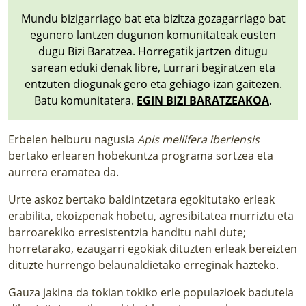
Mundu bizigarriago bat eta bizitza gozagarriago bat
egunero lantzen dugunon komunitateak eusten
dugu Bizi Baratzea. Horregatik jartzen ditugu
sarean eduki denak libre, Lurrari begiratzen eta
entzuten diogunak gero eta gehiago izan gaitezen.
Batu komunitatera.
EGIN BIZI BARATZEAKOA
.
Erbelen helburu nagusia
Apis mellifera iberiensis
bertako erlearen hobekuntza programa sortzea eta
aurrera eramatea da.
Urte askoz bertako baldintzetara egokitutako erleak
erabilita, ekoizpenak hobetu, agresibitatea murriztu eta
barroarekiko erresistentzia handitu nahi dute;
horretarako, ezaugarri egokiak dituzten erleak bereizten
dituzte hurrengo belaunaldietako erreginak hazteko.
Gauza jakina da tokian tokiko erle populazioek badutela