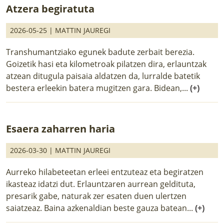
Atzera begiratuta
2026-05-25 |
MATTIN JAUREGI
Transhumantziako egunek badute zerbait berezia.
Goizetik hasi eta kilometroak pilatzen dira, erlauntzak
atzean ditugula paisaia aldatzen da, lurralde batetik
bestera erleekin batera mugitzen gara. Bidean,...
(+)
Esaera zaharren haria
2026-03-30 |
MATTIN JAUREGI
Aurreko hilabeteetan erleei entzuteaz eta begiratzen
ikasteaz idatzi dut. Erlauntzaren aurrean geldituta,
presarik gabe, naturak zer esaten duen ulertzen
saiatzeaz. Baina azkenaldian beste gauza batean...
(+)