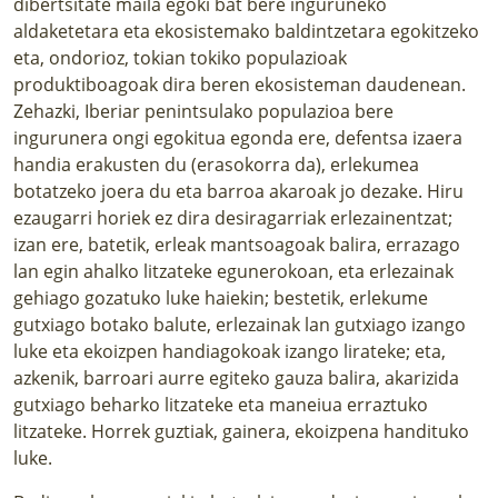
dibertsitate maila egoki bat bere inguruneko
aldaketetara eta ekosistemako baldintzetara egokitzeko
eta, ondorioz, tokian tokiko populazioak
produktiboagoak dira beren ekosisteman daudenean.
Zehazki, Iberiar penintsulako populazioa bere
ingurunera ongi egokitua egonda ere, defentsa izaera
handia erakusten du (erasokorra da), erlekumea
botatzeko joera du eta barroa akaroak jo dezake. Hiru
ezaugarri horiek ez dira desiragarriak erlezainentzat;
izan ere, batetik, erleak mantsoagoak balira, errazago
lan egin ahalko litzateke egunerokoan, eta erlezainak
gehiago gozatuko luke haiekin; bestetik, erlekume
gutxiago botako balute, erlezainak lan gutxiago izango
luke eta ekoizpen handiagokoak izango lirateke; eta,
azkenik, barroari aurre egiteko gauza balira, akarizida
gutxiago beharko litzateke eta maneiua erraztuko
litzateke. Horrek guztiak, gainera, ekoizpena handituko
luke.