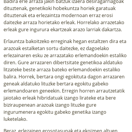
Badira erle arraza jakin batzuk izaera desiragarriagoak
dituztenak, genetikoki hobekuntza horiek garatuak
dituztenak eta erlezaintza modernoan erraz erosi
daitezke arraza horietako erleak. Horrelako arrazetako
erleak gure ingurura ekartzeak arazo larriak dakartza.
Erlauntza bakoitzeko erreginak hegan estaltzen dira eta
arazoak estalketan sortu daitezke, ez dagoelako
erlezainaren esku ze arrazatako erlemandoekin estaliko
diren. Gure arrazaren dibertsitate genetikoa aldatuko
litzateke beste arraza bateko erlemandoekin estaliko
balira. Horrek, bertara ongi egokituta dagon arrazaren
geneak aldatuko lituzke bertara egokitu gabeko
erlemandoaren geneekin. Erregin horren arrautzetatik
jaiotako erleak hibridatuak izango lirateke eta bere
biziraupenean arazoak izango lituzke gure
ingurumenera egokitu gabeko genetika izango
luketelako.
Beraz, erlezainen erosotasunak eta ekoizpen altuen