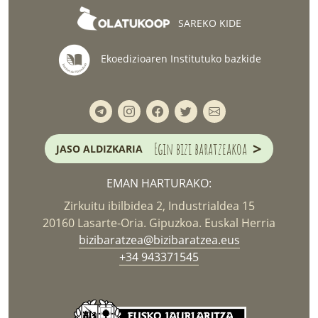
SAREKO KIDE
Ekoedizioaren Institutuko bazkide
>
Egin bizi baratzeakoa
JASO ALDIZKARIA
EMAN HARTURAKO:
Zirkuitu ibilbidea 2, Industrialdea 15
20160 Lasarte-Oria. Gipuzkoa. Euskal Herria
bizibaratzea@bizibaratzea.eus
+34 943371545