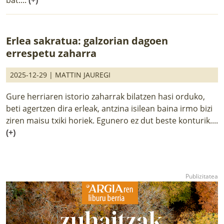
Erlea sakratua: galzorian dagoen
errespetu zaharra
2025-12-29 |
MATTIN JAUREGI
Gure herriaren istorio zaharrak bilatzen hasi orduko,
beti agertzen dira erleak, antzina isilean baina irmo bizi
ziren maisu txiki horiek. Egunero ez dut beste konturik....
(+)