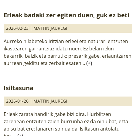
Erleak badaki zer egiten duen, guk ez beti
2026-02-23 |
MATTIN JAUREGI
Aurreko hilabeteko iritzian erleei eta naturari entzuten
ikastearen garrantziaz idatzi nuen. Ez belarriekin
bakarrik, baizik eta barrutik: presarik gabe, erlauntzaren
aurrean gelditu eta zerbait esaten...
(+)
Isiltasuna
2026-01-26 |
MATTIN JAUREGI
Erleak zarata handirik gabe bizi dira. Hurbiltzen
zarenean entzuten zaien burrunba ez da oihu bat, ezta
abisu bat ere: lanaren soinua da. Isiltasun antolatu
bat....
(+)