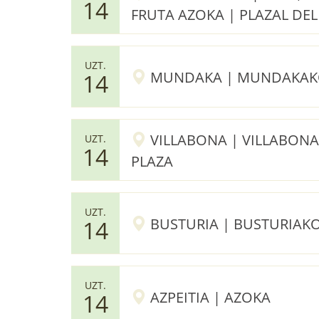
14
FRUTA AZOKA | PLAZAL DEL
UZT.
MUNDAKA | MUNDAKAKO
14
VILLABONA | VILLABON
UZT.
14
PLAZA
UZT.
BUSTURIA | BUSTURIAKO
14
UZT.
AZPEITIA | AZOKA
14