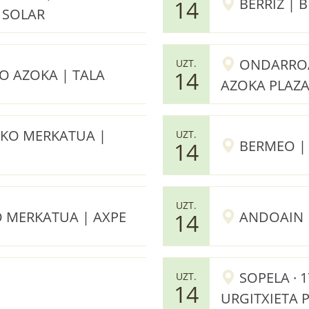
BERRIZ | 
14
 SOLAR
ONDARROA
UZT.
 AZOKA | TALA
14
AZOKA PLAZ
AKO MERKATUA |
UZT.
BERMEO | 
14
UZT.
 MERKATUA | AXPE
ANDOAIN 
14
SOPELA · 
UZT.
14
URGITXIETA 