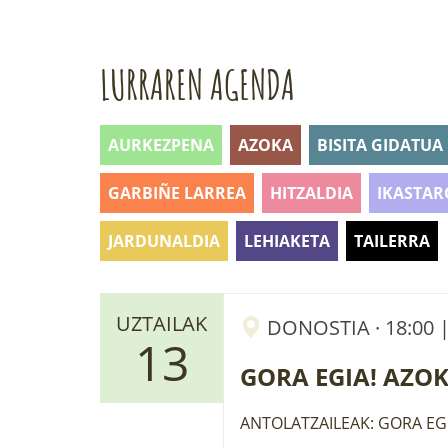
LURRAREN AGENDA
AURKEZPENA
AZOKA
BISITA GIDATUA
GARBIÑE LARREA
HITZALDIA
IKASTAR
JARDUNALDIA
LEHIAKETA
TAILERRA
UZTAILAK
DONOSTIA · 18:00 
13
GORA EGIA! AZOK
ANTOLATZAILEAK: GORA EGI