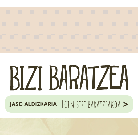
>
Egin bizi baratzeakoa
JASO ALDIZKARIA