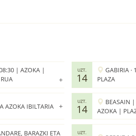
8:30 | AZOKA |
GABIRIA · 
UZT.
14
URUA
PLAZA
BEASAIN 
UZT.
LA AZOKA IBILTARIA
14
AZOKA | PLA
ANDARE, BARAZKI ETA
UZT.