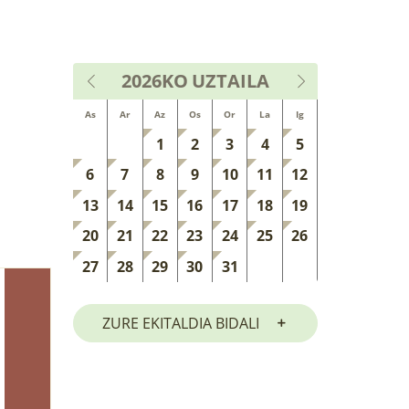
2026KO
UZTAILA
As
Ar
Az
Os
Or
La
Ig
1
2
3
4
5
6
7
8
9
10
11
12
13
14
15
16
17
18
19
20
21
22
23
24
25
26
27
28
29
30
31
ZURE EKITALDIA BIDALI