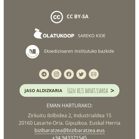
CC BY-SA
SAREKO KIDE
Ekoedizioaren Institutuko bazkide
>
Egin bizi baratzeakoa
JASO ALDIZKARIA
EMAN HARTURAKO:
Zirkuitu ibilbidea 2, Industrialdea 15
20160 Lasarte-Oria. Gipuzkoa. Euskal Herria
bizibaratzea@bizibaratzea.eus
+34 943371545