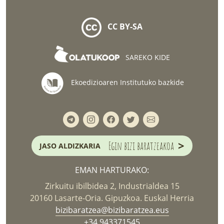
CC BY-SA
SAREKO KIDE
Ekoedizioaren Institutuko bazkide
>
Egin bizi baratzeakoa
JASO ALDIZKARIA
EMAN HARTURAKO:
Zirkuitu ibilbidea 2, Industrialdea 15
20160 Lasarte-Oria. Gipuzkoa. Euskal Herria
bizibaratzea@bizibaratzea.eus
+34 943371545