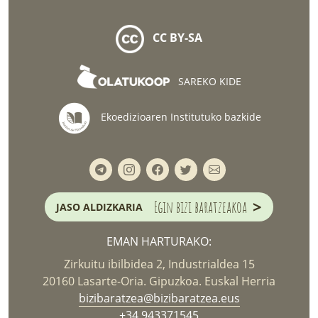
CC BY-SA
SAREKO KIDE
Ekoedizioaren Institutuko bazkide
>
Egin bizi baratzeakoa
JASO ALDIZKARIA
EMAN HARTURAKO:
Zirkuitu ibilbidea 2, Industrialdea 15
20160 Lasarte-Oria. Gipuzkoa. Euskal Herria
bizibaratzea@bizibaratzea.eus
+34 943371545