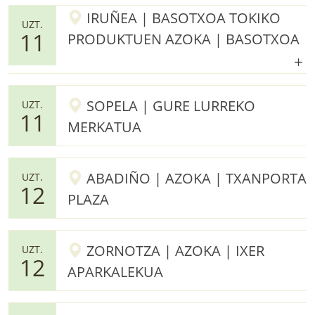
IRUÑEA | BASOTXOA TOKIKO
UZT.
11
PRODUKTUEN AZOKA | BASOTXOA
SOPELA | GURE LURREKO
UZT.
11
MERKATUA
ABADIÑO | AZOKA | TXANPORTA
UZT.
12
PLAZA
ZORNOTZA | AZOKA | IXER
UZT.
12
APARKALEKUA