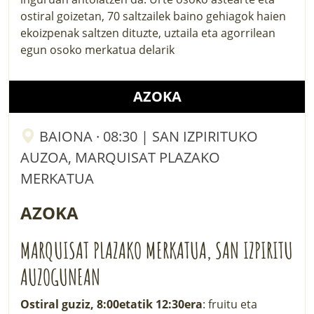
ostiral goizetan, 70 saltzailek baino gehiagok haien
ekoizpenak saltzen dituzte, uztaila eta agorrilean
egun osoko merkatua delarik
AZOKA
BAIONA · 08:30 | SAN IZPIRITUKO
AUZOA, MARQUISAT PLAZAKO
MERKATUA
AZOKA
MARQUISAT PLAZAKO MERKATUA, SAN IZPIRITU
AUZOGUNEAN
Ostiral guziz, 8:00etatik 12:30era
: fruitu eta