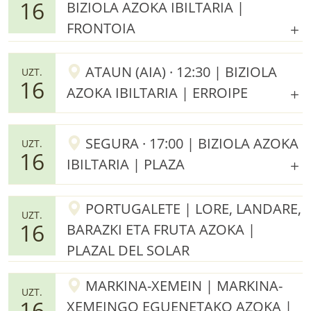
16
BIZIOLA AZOKA IBILTARIA |
FRONTOIA
ATAUN (AIA) · 12:30 | BIZIOLA
UZT.
16
AZOKA IBILTARIA | ERROIPE
SEGURA · 17:00 | BIZIOLA AZOKA
UZT.
16
IBILTARIA | PLAZA
PORTUGALETE | LORE, LANDARE,
UZT.
16
BARAZKI ETA FRUTA AZOKA |
PLAZAL DEL SOLAR
MARKINA-XEMEIN | MARKINA-
UZT.
16
XEMEINGO EGUENETAKO AZOKA |