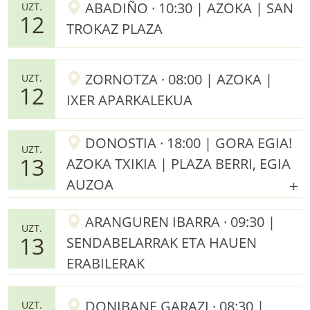
ABADIÑO · 10:30 | AZOKA | SAN
UZT.
12
TROKAZ PLAZA
ZORNOTZA · 08:00 | AZOKA |
UZT.
12
IXER APARKALEKUA
DONOSTIA · 18:00 | GORA EGIA!
UZT.
13
AZOKA TXIKIA | PLAZA BERRI, EGIA
AUZOA
ARANGUREN IBARRA · 09:30 |
UZT.
13
SENDABELARRAK ETA HAUEN
ERABILERAK
DONIBANE GARAZI · 08:30 |
UZT.