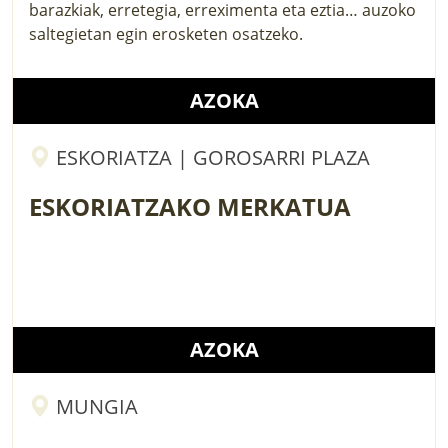
barazkiak, erretegia, erreximenta eta eztia… auzoko
saltegietan egin erosketen osatzeko.
AZOKA
ESKORIATZA | GOROSARRI PLAZA
ESKORIATZAKO MERKATUA
AZOKA
MUNGIA