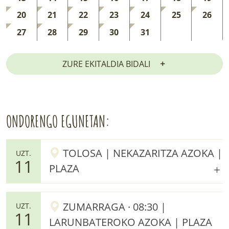
20
21
22
23
24
25
26
27
28
29
30
31
ZURE EKITALDIA BIDALI
ONDORENGO EGUNETAN:
TOLOSA | NEKAZARITZA AZOKA |
UZT.
11
PLAZA
ZUMARRAGA · 08:30 |
UZT.
11
LARUNBATEROKO AZOKA | PLAZA