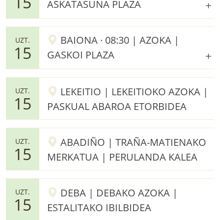
15
ASKATASUNA PLAZA
BAIONA · 08:30 | AZOKA |
UZT.
15
GASKOI PLAZA
LEKEITIO | LEKEITIOKO AZOKA |
UZT.
15
PASKUAL ABAROA ETORBIDEA
ABADIÑO | TRAÑA-MATIENAKO
UZT.
15
MERKATUA | PERULANDA KALEA
DEBA | DEBAKO AZOKA |
UZT.
15
ESTALITAKO IBILBIDEA