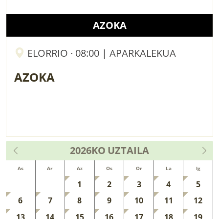
AZOKA
ELORRIO · 08:00 | APARKALEKUA
AZOKA
2026KO
UZTAILA
As
Ar
Az
Os
Or
La
Ig
1
2
3
4
5
6
7
8
9
10
11
12
13
14
15
16
17
18
19