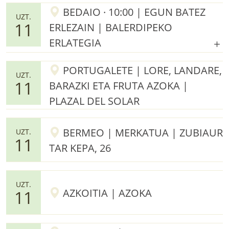
BEDAIO · 10:00 | EGUN BATEZ
UZT.
11
ERLEZAIN | BALERDIPEKO
ERLATEGIA
PORTUGALETE | LORE, LANDARE,
UZT.
11
BARAZKI ETA FRUTA AZOKA |
PLAZAL DEL SOLAR
BERMEO | MERKATUA | ZUBIAUR
UZT.
11
TAR KEPA, 26
UZT.
AZKOITIA | AZOKA
11