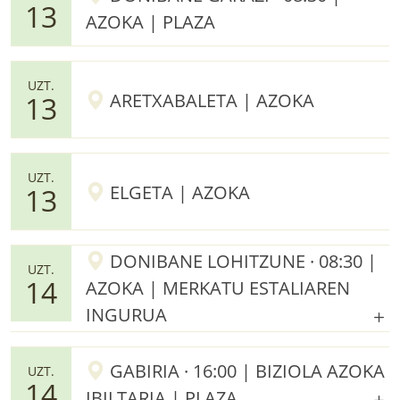
13
AZOKA | PLAZA
UZT.
ARETXABALETA | AZOKA
13
UZT.
ELGETA | AZOKA
13
DONIBANE LOHITZUNE · 08:30 |
UZT.
14
AZOKA | MERKATU ESTALIAREN
INGURUA
GABIRIA · 16:00 | BIZIOLA AZOKA
UZT.
14
IBILTARIA | PLAZA