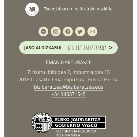
Ekoedizioaren Institutuko bazkide
>
Egin bizi baratzeakoa
JASO ALDIZKARIA
EMAN HARTURAKO:
Zirkuitu ibilbidea 2, Industrialdea 15
20160 Lasarte-Oria. Gipuzkoa. Euskal Herria
bizibaratzea@bizibaratzea.eus
+34 943371545